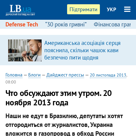
Підтримати
УКР
Defense Tech
“30 років гривні”
Фінансова грамо
Американська асоціація серця
пояснила, скільки чашок кави
безпечно пити щодня
Головна
—
Блоги
—
Дайджест прессы
—
20 листопада 2013
,
08:00
Что обсуждают этим утром. 20
ноября 2013 года
Наши не едут в Бразилию, депутаты хотят
отгородиться от журналистов, Украина
вложится в газопровод в обход России