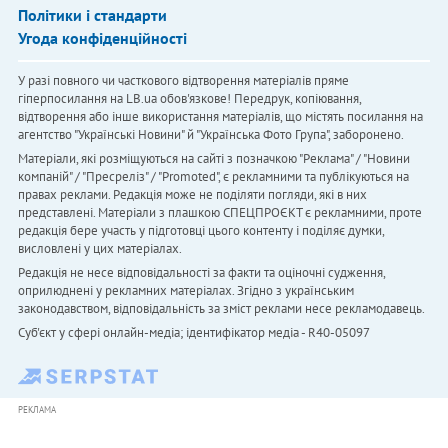
Політики і стандарти
Угода конфіденційності
У разі повного чи часткового відтворення матеріалів пряме
гіперпосилання на LB.ua обов'язкове! Передрук, копіювання,
відтворення або інше використання матеріалів, що містять посилання на
агентство "Українськi Новини" й "Українська Фото Група", заборонено.
Матеріали, які розміщуються на сайті з позначкою "Реклама" / "Новини
компаній" / "Пресреліз" / "Promoted", є рекламними та публікуються на
правах реклами. Редакція може не поділяти погляди, які в них
представлені. Матеріали з плашкою СПЕЦПРОЄКТ є рекламними, проте
редакція бере участь у підготовці цього контенту і поділяє думки,
висловлені у цих матеріалах.
Редакція не несе відповідальності за факти та оціночні судження,
оприлюднені у рекламних матеріалах. Згідно з українським
законодавством, відповідальність за зміст реклами несе рекламодавець.
Cуб'єкт у сфері онлайн-медіа; ідентифікатор медіа - R40-05097
РЕКЛАМА