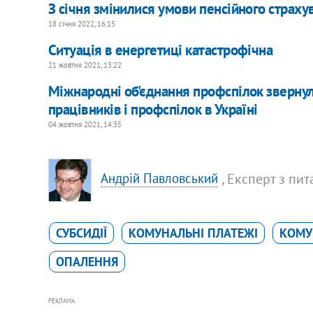
З січня змінилися умови пенсійного страху
18 січня 2022, 16:15
Ситуація в енергетиці катастрофічна
21 жовтня 2021, 13:22
Міжнародні об'єднання профспілок зверну
працівників і профспілок в Україні
04 жовтня 2021, 14:35
, Експерт з пи
Андрій Павловський
СУБСИДІЇ
КОМУНАЛЬНІ ПЛАТЕЖІ
КОМУ
ОПАЛЕННЯ
РЕКЛАМА