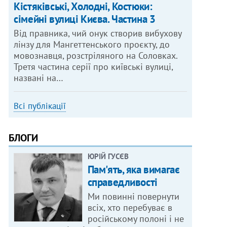
Кістяківські, Холодні, Костюки:
сімейні вулиці Києва. Частина 3
Від правника, чий онук створив вибухову
лінзу для Мангеттенського проєкту, до
мовознавця, розстріляного на Соловках.
Третя частина серії про київські вулиці,
названі на…
Всі публікації
БЛОГИ
ЮРІЙ ГУСЄВ
Пам'ять, яка вимагає
справедливості
Ми повинні повернути
всіх, хто перебуває в
російському полоні і не