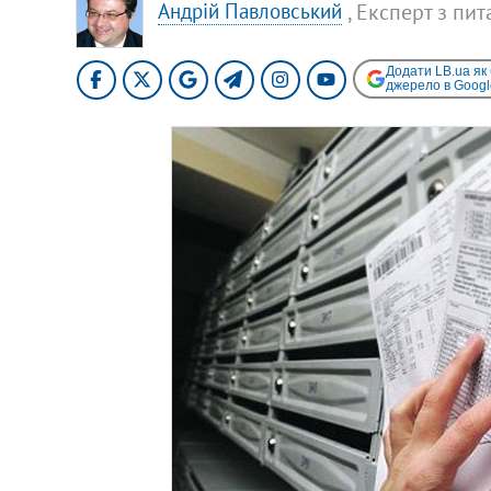
, Експерт з пи
Андрій Павловський
Додати LB.ua як
джерело в Googl