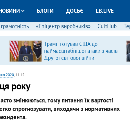
НОВИНИ
БЛОГИ
ДОСЬЄ
LB.LIVE
 грамотність
«Епіцентр виробників»
CultHub
Те
Трамп готував США до
наймасштабнішої атаки з часів
Другої світової війни
пня 2020
, 11:15
нця року
асто змінюються, тому питання їх вартості
легко спрогнозувати, виходячи з нормативних
резидента.