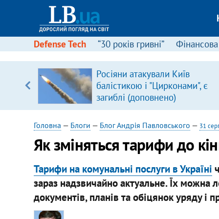
Defense Tech
“30 років гривні”
Фінансова
ового
Росіяни атакували Київ
ій
балістикою і "Цирконами", є
загиблі (доповнено)
Головна
—
Блоги
—
Блог Андрія Павловського
—
31 сер
Як зміняться тарифи до кі
Тарифи на комунальні послуги в Україні
ч
зараз надзвичайно актуальне. Їх можна 
документів, планів та обіцянок уряду і п