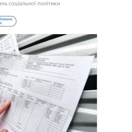
тань соціальної політики
 бажане
e