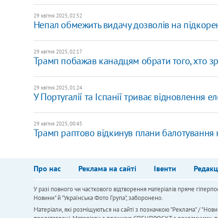
29 квітня 2025, 02:52
Непал обмежить видачу дозволів на підкоре
29 квітня 2025, 02:17
Трамп побажав канадцям обрати того, хто зр
29 квітня 2025, 01:24
У Португалії та Іспанії триває відновлення 
29 квітня 2025, 00:45
Трамп раптово відкинув плани балотування 
Про нас
Реклама на сайті
Івенти
Редакц
У разі повного чи часткового відтворення матеріалів пряме гіперпо
Новини" й "Українська Фото Група", заборонено.
Матеріали, які розміщуються на сайті з позначкою "Реклама" / "Нови