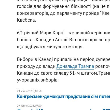
голосів для формування більшості (на це по
консерваторів, до парламенту пройде "Кве
Квебека.
60-річний Марк Карні – колишній керівник
банків – Канади і Англії. Він посів крісло 
що відбулася минулого місяця.
Вибори в Канаді припали на період супере
приходу до влади
Дональда Трампа
розпоч
Канади до свого складу 51-м штатом. Трам
учорашніх виборів.
29 квітня 2025, 08:50
​Конгресмен-демократ представив сім поте
29 квітня 2025, 07:00