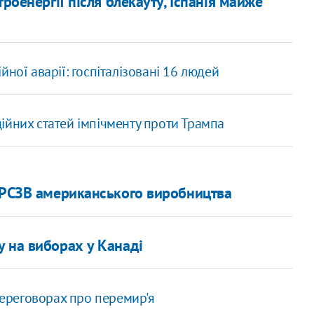
роенергії після блекауту, Іспанія майже
ної аварії: госпіталізовані 16 людей
ійних статей імпічменту проти Трампа
и РСЗВ американського виробництва
 на виборах у Канаді
 переговорах про перемир'я