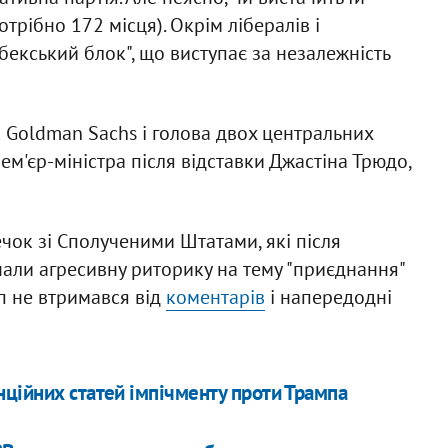
трібно 172 місця). Окрім лібералів і
бекський блок", що виступає за незалежність
 Goldman Sachs і голова двох центральних
прем'єр-міністра після відставки Джастіна Трюдо,
чок зі Сполученими Штатами, які після
али агресивну риторику на тему "приєднання"
п не втримався від
коментарів
і напередодні
нційних статей імпічменту проти Трампа