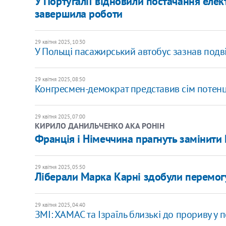
У Португалії відновили постачання елект
завершила роботи
29 квітня 2025, 10:30
У Польщі пасажирський автобус зазнав подвій
29 квітня 2025, 08:50
​Конгресмен-демократ представив сім потенц
29 квітня 2025, 07:00
КИРИЛО ДАНИЛЬЧЕНКО АКА РОНІН
Франція і Німеччина прагнуть замінит
29 квітня 2025, 05:50
Ліберали Марка Карні здобули перемогу
29 квітня 2025, 04:40
ЗМІ: ХАМАС та Ізраїль близькі до прориву у