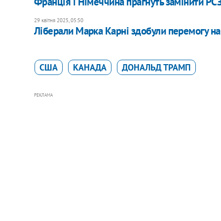
Франція і Німеччина прагнуть замінити Р
29 квітня 2025, 05:50
Ліберали Марка Карні здобули перемогу на
США
КАНАДА
ДОНАЛЬД ТРАМП
РЕКЛАМА