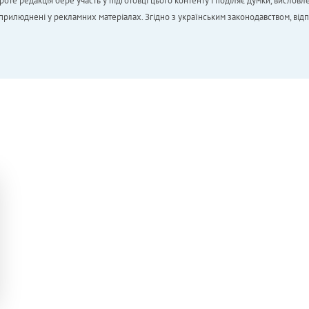
 редакція бере участь у підготовці цього контенту і поділяє думки, висловле
 оприлюднені у рекламних матеріалах. Згідно з українським законодавством, від