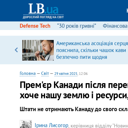
Defense Tech
“30 років гривні”
Фінансова
вив про
Американська асоціація серця
боку
пояснила, скільки чашок кави
безпечно пити щодня
Головна
—
Світ
—
29 квітня 2025
, 12:06
Прем'єр Канади після пер
хоче нашу землю і ресурси,
Штати не отримають Канаду до свого скла
Ірина Лисогор
, керівниця відділу "Нови