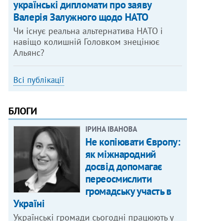
українські дипломати про заяву
Валерія Залужного щодо НАТО
Чи існує реальна альтернатива НАТО і
навіщо колишній Головком знецінює
Альянс?
Всі публікації
БЛОГИ
ІРИНА ІВАНОВА
Не копіювати Європу:
як міжнародний
досвід допомагає
переосмислити
громадську участь в
Україні
Українські громади сьогодні працюють у