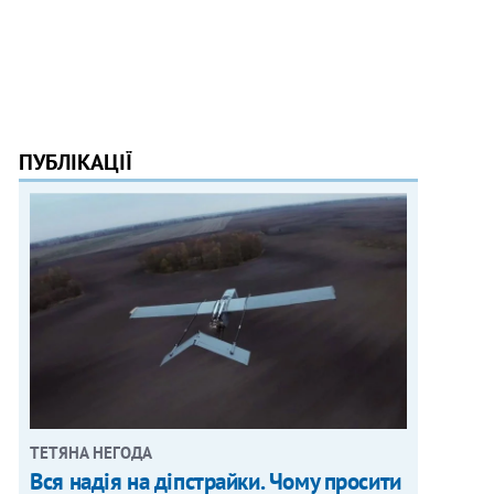
ПУБЛІКАЦІЇ
ТЕТЯНА НЕГОДА
Вся надія на діпстрайки. Чому просити