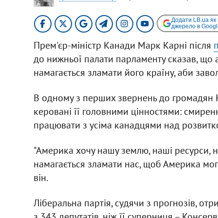
Додати LB.ua як
джерело в Googl
Прем'єр-міністр Канади Марк Карні після
до нижньої палати парламенту сказав, що
намагається зламати його країну, аби заво
В одному з перших звернень до громадян Ка
керовані її головними цінностями: смиренн
працювати з усіма канадцями над розвитко
"Америка хочу нашу землю, наші ресурси, н
намагається зламати нас, щоб Америка могл
він.
Ліберальна партія, судячи з прогнозів, отр
з 343 депутатів, ніж її суперниця – Консерв