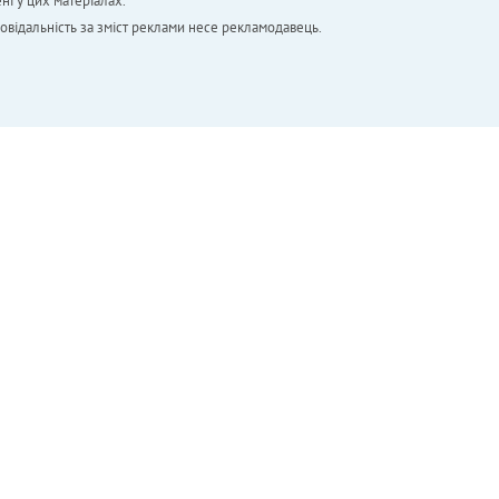
ні у цих матеріалах.
повідальність за зміст реклами несе рекламодавець.