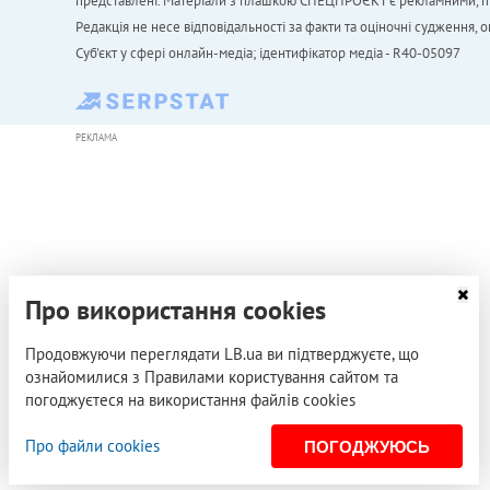
представлені. Матеріали з плашкою СПЕЦПРОЄКТ є рекламними, проте
Редакція не несе відповідальності за факти та оціночні судження,
Cуб'єкт у сфері онлайн-медіа; ідентифікатор медіа - R40-05097
РЕКЛАМА
Про використання cookies
Продовжуючи переглядати LB.ua ви підтверджуєте, що
ознайомилися з Правилами користування сайтом та
погоджуєтеся на використання файлів cookies
Про файли cookies
ПОГОДЖУЮСЬ