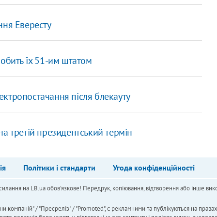
ння Евересту
обить їх 51-им штатом
електропостачання після блекауту
на третій президентський термін
ія
Політики і стандарти
Угода конфіденційності
силання на LB.ua обов'язкове! Передрук, копіювання, відтворення або інше вико
ни компаній" / "Пресреліз" / "Promoted", є рекламними та публікуються на права