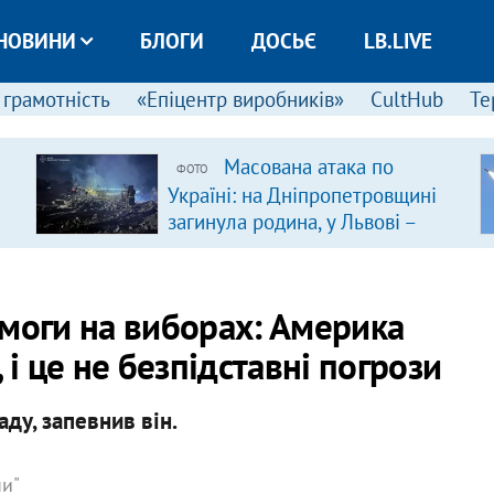
НОВИНИ
БЛОГИ
ДОСЬЄ
LB.LIVE
 грамотність
«Епіцентр виробників»
CultHub
Те
Масована атака по
ФОТО
Україні: на Дніпропетровщині
загинула родина, у Львові –
удар по багатоповерхівках
(доповнюється)
емоги на виборах: Америка
 і це не безпідставні погрози
ду, запевнив він.
ни"