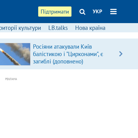
Підтримати
УКР
риторії культури
LB.talks
Нова країна
Росіяни атакували Київ
балістикою і "Цирконами", є
загиблі (доповнено)
РЕКЛАМА