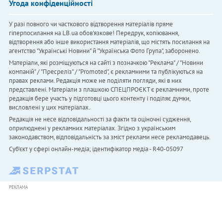
Угода конфіденційності
У разі повного чи часткового відтворення матеріалів пряме
гіперпосилання на LB.ua обов'язкове! Передрук, копіювання,
відтворення або інше використання матеріалів, що містять посилання на
агентство "Українськi Новини" й "Українська Фото Група", заборонено.
Матеріали, які розміщуються на сайті з позначкою "Реклама" / "Новини
компаній" / "Пресреліз" / "Promoted", є рекламними та публікуються на
правах реклами. Редакція може не поділяти погляди, які в них
представлені. Матеріали з плашкою СПЕЦПРОЄКТ є рекламними, проте
редакція бере участь у підготовці цього контенту і поділяє думки,
висловлені у цих матеріалах.
Редакція не несе відповідальності за факти та оціночні судження,
оприлюднені у рекламних матеріалах. Згідно з українським
законодавством, відповідальність за зміст реклами несе рекламодавець.
Cуб'єкт у сфері онлайн-медіа; ідентифікатор медіа - R40-05097
РЕКЛАМА