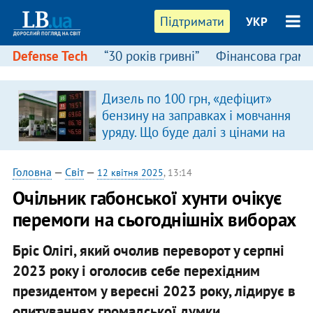
Підтримати
УКР
Defense Tech
“30 років гривні”
Фінансова грамо
Дизель по 100 грн, «дефіцит»
бензину на заправках і мовчання
уряду. Що буде далі з цінами на
пальне?
Головна
—
Світ
—
12 квітня 2025
, 13:14
Очільник габонської хунти очікує
перемоги на сьогоднішніх виборах
Бріс Олігі, який очолив переворот у серпні
2023 року і оголосив себе перехідним
президентом у вересні 2023 року, лідирує в
опитуваннях громадської думки.