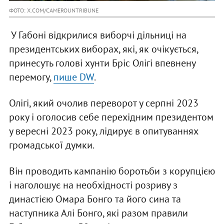
ФОТО: X.COM/CAMEROUNTRIBUNE
У Габоні відкрилися виборчі дільниці на
президентських виборах, які, як очікується,
принесуть голові хунти Бріс Олігі впевнену
перемогу,
пише DW
.
Олігі, який очолив переворот у серпні 2023
року і оголосив себе перехідним президентом
у вересні 2023 року, лідирує в опитуваннях
громадської думки.
Він проводить кампанію боротьби з корупцією
і наголошує на необхідності розриву з
династією Омара Бонго та його сина та
наступника Алі Бонго, які разом правили