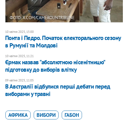
ФОТО: X.COM/CAMEROUNTRIBUNE
10 квітня 2025, 15:00
Понта і Педро. Початок електорального сезону
в Румунії та Молдові
10 квітня 2025, 11:21
Єрмак назвав "абсолютною нісенітницю"
підготовку до виборів влітку
09 квітня 2025, 11:05
В Австралії відбулися перші дебати перед
виборами у травні
АФРИКА
ВИБОРИ
ГАБОН