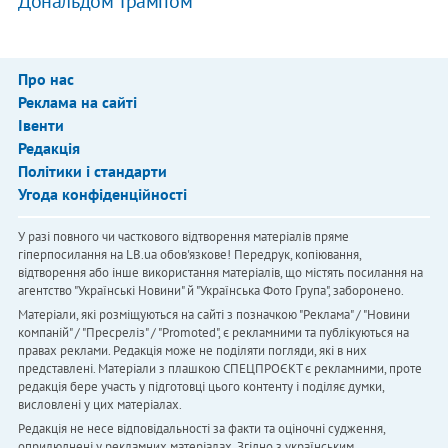
Дональдом Трампом
Про нас
Реклама на сайті
Івенти
Редакція
Політики і стандарти
Угода конфіденційності
У разі повного чи часткового відтворення матеріалів пряме
гіперпосилання на LB.ua обов'язкове! Передрук, копіювання,
відтворення або інше використання матеріалів, що містять посилання на
агентство "Українськi Новини" й "Українська Фото Група", заборонено.
Матеріали, які розміщуються на сайті з позначкою "Реклама" / "Новини
компаній" / "Пресреліз" / "Promoted", є рекламними та публікуються на
правах реклами. Редакція може не поділяти погляди, які в них
представлені. Матеріали з плашкою СПЕЦПРОЄКТ є рекламними, проте
редакція бере участь у підготовці цього контенту і поділяє думки,
висловлені у цих матеріалах.
Редакція не несе відповідальності за факти та оціночні судження,
оприлюднені у рекламних матеріалах. Згідно з українським