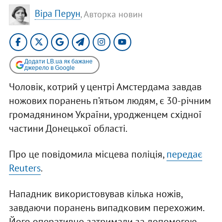
Віра Перун
, Авторка новин
Додати LB.ua як бажане
джерело в Google
Чоловік, котрий у центрі Амстердама завдав
ножових поранень п’ятьом людям, є 30-річним
громадянином України, уродженцем східної
частини Донецької області.
Про це повідомила місцева поліція,
передає
Reuters
.
Нападник використовував кілька ножів,
завдаючи поранень випадковим перехожим.
Його оперативно затримали за допомогою