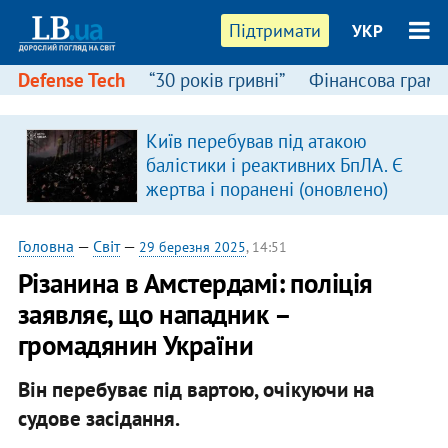
Підтримати
УКР
Defense Tech
“30 років гривні”
Фінансова грамо
:
Київ перебував під атакою
балістики і реактивних БпЛА. Є
жертва і поранені (оновлено)
Головна
—
Світ
—
29 березня 2025
, 14:51
Різанина в Амстердамі: поліція
заявляє, що нападник –
громадянин України
Він перебуває під вартою, очікуючи на
судове засідання.