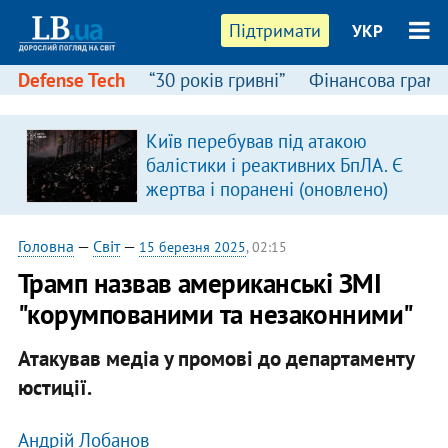
Підтримати
УКР
Defense Tech
“30 років гривні”
Фінансова грамо
Київ перебував під атакою
балістики і реактивних БпЛА. Є
жертва і поранені (оновлено)
Головна
—
Світ
—
15 березня 2025
, 02:15
Трамп назвав американські ЗМІ
"корумпованими та незаконними"
Атакував медіа у промові до департаменту
юстиції.
Андрій Лобанов