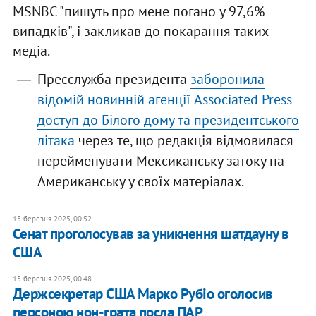
MSNBC "пишуть про мене погано у 97,6%
випадків", і закликав до покарання таких
медіа.
Пресслужба президента
заборонила
відомій новинній агенції Associated Press
доступ до Білого дому та президентського
літака
через те, що редакція відмовилася
перейменувати Мексиканську затоку на
Американську у своїх матеріалах.
15 березня 2025, 00:52
Сенат проголосував за уникнення шатдауну в
США
15 березня 2025, 00:48
Держсекретар США Марко Рубіо оголосив
персоною нон-грата посла ПАР