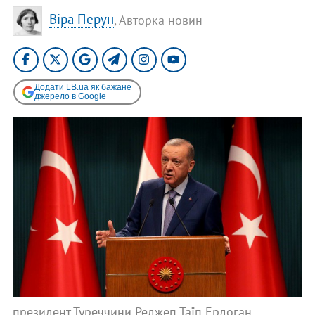
Віра Перун
, Авторка новин
Додати LB.ua як бажане
джерело в Google
президент Туреччини Реджеп Таїп Ердоган