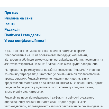
Про нас
Реклама на сайті
Івенти
Редакція
Політики і стандарти
Угода конфіденційності
У разі повного чи часткового відтворення матеріалів пряме
гіперпосилання на LB.ua обов'язкове! Передрук, копіювання,
відтворення або інше використання матеріалів, що містять посилання на
агентство "Українськi Новини" й "Українська Фото Група", заборонено.
Матеріали, які розміщуються на сайті з позначкою "Реклама" / "Новини
компаній" / "Пресреліз" / "Promoted", є рекламними та публікуються на
правах реклами. Редакція може не поділяти погляди, які в них
представлені. Матеріали з плашкою СПЕЦПРОЄКТ є рекламними, проте
редакція бере участь у підготовці цього контенту і поділяє думки,
висловлені у цих матеріалах.
Редакція не несе відповідальності за факти та оціночні судження,
оприлюднені у рекламних матеріалах. Згідно з українським
законодавством, відповідальність за зміст реклами несе рекламодавець.