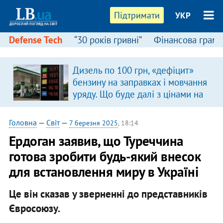
Підтримати
УКР
Defense Tech
“30 років гривні”
Фінансова грамо
Дизель по 100 грн, «дефіцит»
бензину на заправках і мовчання
уряду. Що буде далі з цінами на
пальне?
Головна
—
Світ
—
7 березня 2025
, 18:14
Ердоган заявив, що Туреччина
готова зробити будь-який внесок
для встановлення миру в Україні
Це він сказав у зверненні до представників
Євросоюзу.