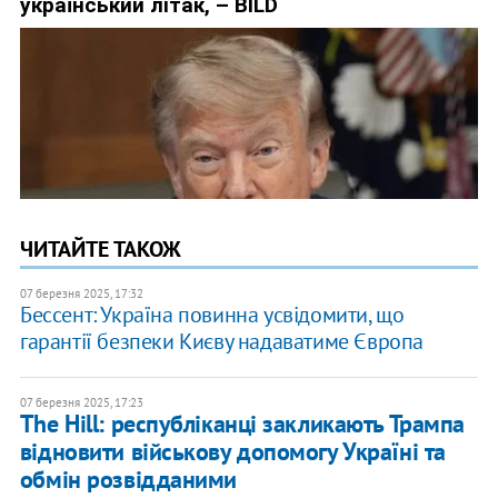
ЧИТАЙТЕ ТАКОЖ
07 березня 2025, 17:32
Бессент: Україна повинна усвідомити, що
гарантії безпеки Києву надаватиме Європа
07 березня 2025, 17:23
The Hill: республіканці закликають Трампа
відновити військову допомогу Україні та
обмін розвідданими