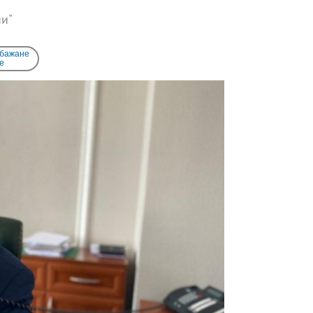
ни"
 бажане
e