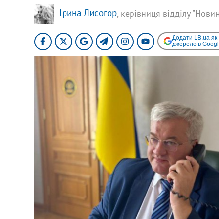
Ірина Лисогор
, керівниця відділу "Нови
Додати LB.ua як
джерело в Googl