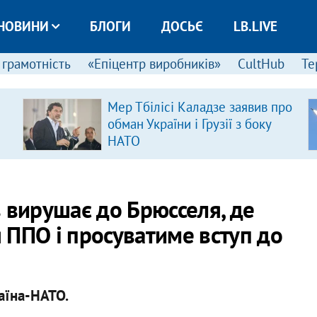
НОВИНИ
БЛОГИ
ДОСЬЄ
LB.LIVE
 грамотність
«Епіцентр виробників»
CultHub
Те
Мер Тбілісі Каладзе заявив про
обман України і Грузії з боку
НАТО
 вирушає до Брюсселя, де
 ППО і просуватиме вступ до
раїна-НАТО.