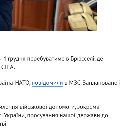
-4 грудня перебуватиме в Брюсселі, де
а США.
країна-НАТО,
повідомили
в МЗС. Заплановано і
силення військової допомоги, зокрема
і України, просування нашої держави до
ві.