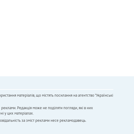
ристання матеріалів, що містять посилання на агентство "Українськi
х реклами. Редакція може не поділяти погляди, які в них
ні у цих матеріалах.
повідальність за зміст реклами несе рекламодавець.