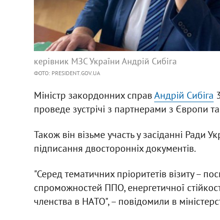
керівник МЗС України Андрій Сибіга
ФОТО: PRESIDENT.GOV.UA
Міністр закордонних справ
Андрій Сибіга
3
проведе зустрічі з партнерами з Європи т
Також він візьме участь у засіданні Ради У
підписання двосторонніх документів.
"Серед тематичних пріоритетів візиту – по
спроможностей ППО, енергетичної стійкост
членства в НАТО", – повідомили в міністерст