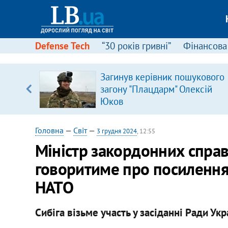
Defense Tech
“30 років гривні”
Фінансова
серця
Загинув керівник пошукового
 кави
загону "Плацдарм" Олексій
Юков
Головна
—
Світ
—
3 грудня 2024
, 12:55
Міністр закордонних справ
говоритиме про посилення
НАТО
Сибіга візьме участь у засіданні Ради Ук