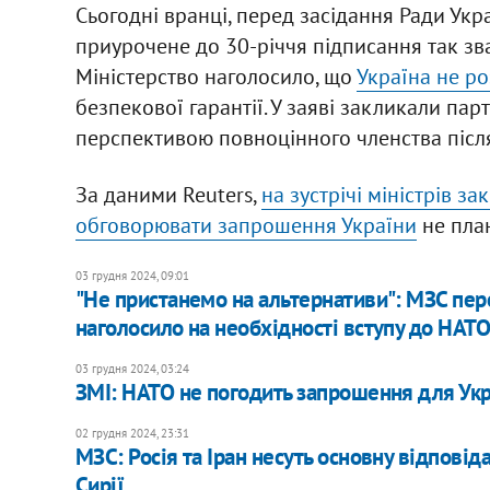
Сьогодні вранці, перед засідання Ради Ук
приурочене до 30-річчя підписання так з
Міністерство наголосило, що
Україна не ро
безпекової гарантії. У заяві закликали пар
перспективою повноцінного членства після
За даними Reuters,
на зустрічі міністрів з
обговорювати запрошення України
не пла
03 грудня 2024, 09:01
"Не пристанемо на альтернативи": МЗС пе
наголосило на необхідності вступу до НАТ
03 грудня 2024, 03:24
ЗМІ: НАТО не погодить запрошення для Укр
02 грудня 2024, 23:31
МЗС: Росія та Іран несуть основну відповід
Сирії