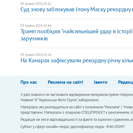
03 грудня 2024, 02:21
Суд знову заблокував Ілону Маску рекордну в
03 грудня 2024, 01:44
Трамп пообіцяв "найсильніший удар в історії 
заручників
03 грудня 2024, 01:18
На Канарах зафіксували рекордну річну кільк
Про нас
Реклама на сайті
Івенти
Редакц
У разі повного чи часткового відтворення матеріалів пряме гіперпо
Новини" й "Українська Фото Група", заборонено.
Матеріали, які розміщуються на сайті з позначкою "Реклама" / "Нови
представлені. Матеріали з плашкою СПЕЦПРОЄКТ є рекламними, проте
Редакція не несе відповідальності за факти та оціночні судження,
Cуб'єкт у сфері онлайн-медіа; ідентифікатор медіа - R40-05097