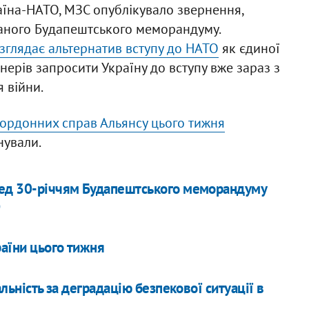
раїна-НАТО, МЗС опублікувало звернення,
ваного Будапештського меморандуму.
зглядає альтернатив вступу до НАТО
як єдиної
тнерів запросити Україну до вступу вже зараз з
 війни.
акордонних справ Альянсу цього тижня
нували.
ред 30-річчям Будапештського меморандуму
О
аїни цього тижня
альність за деградацію безпекової ситуації в