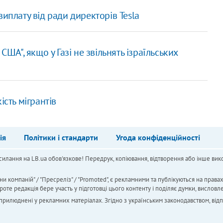
иплату від ради директорів Tesla
США", якщо у Газі не звільнять ізраїльських
ість мігрантів
ія
Політики і стандарти
Угода конфіденційності
силання на LB.ua обов'язкове! Передрук, копіювання, відтворення або інше вико
ни компаній" / "Пресреліз" / "Promoted", є рекламними та публікуються на права
 редакція бере участь у підготовці цього контенту і поділяє думки, висловле
 оприлюднені у рекламних матеріалах. Згідно з українським законодавством, від