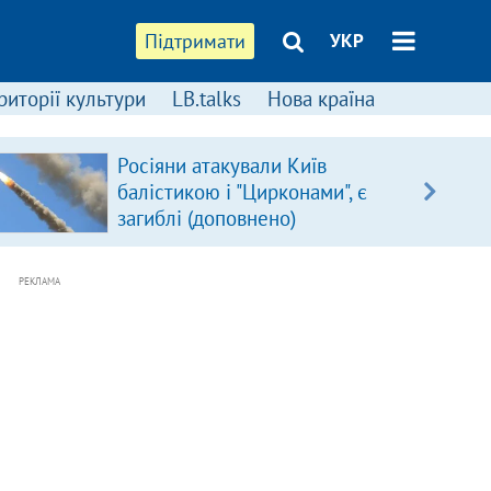
Підтримати
УКР
риторії культури
LB.talks
Нова країна
Росіяни атакували Київ
балістикою і "Цирконами", є
загиблі (доповнено)
РЕКЛАМА