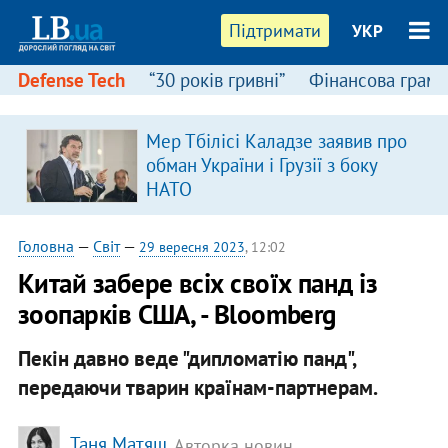
Підтримати
УКР
Defense Tech
“30 років гривні”
Фінансова грамо
Мер Тбілісі Каладзе заявив про
обман України і Грузії з боку
НАТО
Головна
—
Світ
—
29 вересня 2023
, 12:02
Китай забере всіх своїх панд із
зоопарків США, - Bloomberg
Пекін давно веде "дипломатію панд",
передаючи тварин країнам-партнерам.
Таня Матяш
, Авторка новин