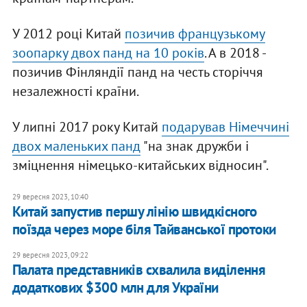
У 2012 році Китай
позичив французькому
зоопарку двох панд на 10 років
. А в 2018 -
позичив Фінляндії панд на честь сторіччя
незалежності країни.
У липні 2017 року Китай
подарував Німеччині
двох маленьких панд
"на знак дружби і
зміцнення німецько-китайських відносин".
29 вересня 2023, 10:40
Китай запустив першу лінію швидкісного
поїзда через море біля Тайванської протоки
29 вересня 2023, 09:22
Палата представників схвалила виділення
додаткових $300 млн для України