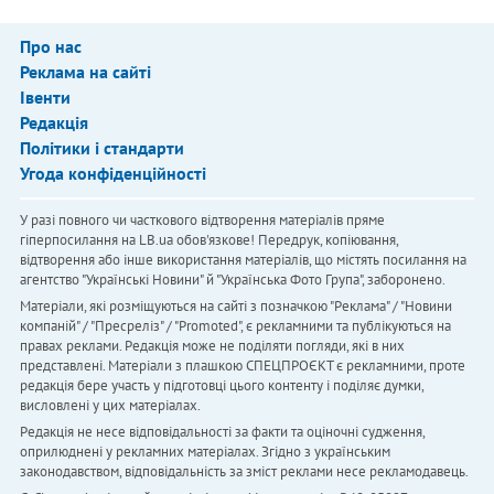
Про нас
Реклама на сайті
Івенти
Редакція
Політики і стандарти
Угода конфіденційності
У разі повного чи часткового відтворення матеріалів пряме
гіперпосилання на LB.ua обов'язкове! Передрук, копіювання,
відтворення або інше використання матеріалів, що містять посилання на
агентство "Українськi Новини" й "Українська Фото Група", заборонено.
Матеріали, які розміщуються на сайті з позначкою "Реклама" / "Новини
компаній" / "Пресреліз" / "Promoted", є рекламними та публікуються на
правах реклами. Редакція може не поділяти погляди, які в них
представлені. Матеріали з плашкою СПЕЦПРОЄКТ є рекламними, проте
редакція бере участь у підготовці цього контенту і поділяє думки,
висловлені у цих матеріалах.
Редакція не несе відповідальності за факти та оціночні судження,
оприлюднені у рекламних матеріалах. Згідно з українським
законодавством, відповідальність за зміст реклами несе рекламодавець.