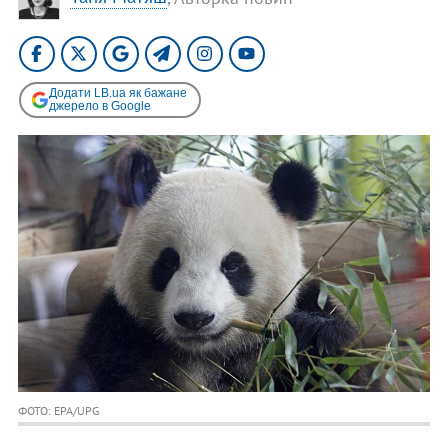
Додати LB.ua як бажане
джерело в Google
ФОТО: EPA/UPG