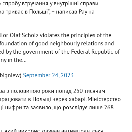
о спробу втручання у внутрішні справи
а триває в Польщі”, − написав Рау на
or Olaf Scholz violates the principles of the
e foundation of good neighbourly relations and
red by the government of the Federal Republic of
ny in the…
bigniew)
September 24, 2023
два з половиною роки понад 250 тисячам
працювати в Польщі через хабарі. Міністерство
і цифри та заявило, що розслідує лише 268
, який використовував антимігрантську