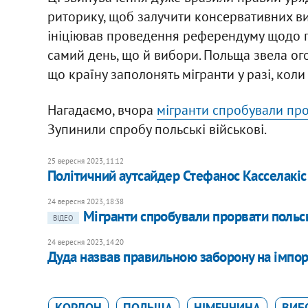
риторику, щоб залучити консервативних ви
ініціював проведення референдуму щодо п
самий день, що й вибори. Польща звела ог
що країну заполонять мігранти у разі, кол
Нагадаємо, вчора
мігранти спробували пр
Зупинили спробу польські військові.
25 вересня 2023, 11:12
Політичний аутсайдер Стефанос Касселакіс 
24 вересня 2023, 18:38
Мігранти спробували прорвати польсь
ВІДЕО
24 вересня 2023, 14:20
Дуда назвав правильною заборону на імпор
КОРДОН
ПОЛЬЩА
НІМЕЧЧИНА
ВИБ