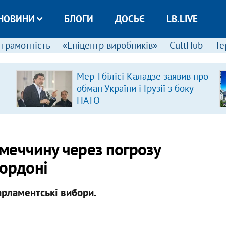
НОВИНИ
БЛОГИ
ДОСЬЄ
LB.LIVE
 грамотність
«Епіцентр виробників»
CultHub
Те
Мер Тбілісі Каладзе заявив про
обман України і Грузії з боку
НАТО
меччину через погрозу
кордоні
арламентські вибори.