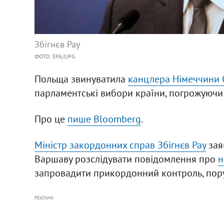
Збігнєв Рау
ФОТО: ЕРА/UPG
Польща звинуватила
канцлера Німеччини
парламентські вибори країни, погрожуючи 
Про це
пише Bloomberg
.
Міністр закордонних справ Збігнєв Рау
зая
Варшаву розслідувати повідомлення про
н
запровадити прикордонний контроль, пору
РЕКЛАМА