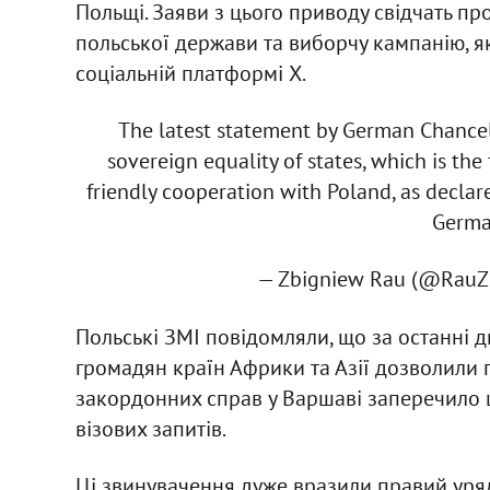
Польщі. Заяви з цього приводу свідчать пр
польської держави та виборчу кампанію, як
соціальній платформі X.
The latest statement by German Chancell
sovereign equality of states, which is th
friendly cooperation with Poland, as decla
Germa
— Zbigniew Rau (@RauZ
Польські ЗМІ повідомляли, що за останні 
громадян країн Африки та Азії дозволили 
закордонних справ у Варшаві заперечило ц
візових запитів.
Ці звинувачення дуже вразили правий уряд