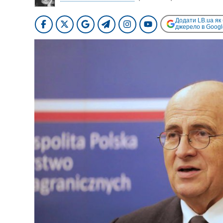
Додати LB.ua як
джерело в Googl