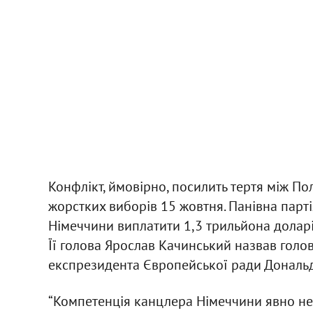
Конфлікт, ймовірно, посилить тертя між П
жорстких виборів 15 жовтня. Панівна партія
Німеччини виплатити 1,3 трильйона доларів
Її голова Ярослав Качинський назвав голов
експрезидента Європейської ради Дональда
“Компетенція канцлера Німеччини явно не 