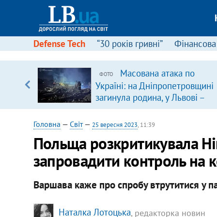
Defense Tech
“30 років гривні”
Фінансова
ою
Масована атака по
ФОТО
пЛА. Є
Україні: на Дніпропетровщині
лено)
загинула родина, у Львові –
удар по багатоповерхівках
(доповнюється)
Головна
—
Світ
—
25 вересня 2023
, 11:39
Польща розкритикувала Ні
запровадити контроль на 
Варшава каже про спробу втрутитися у п
Наталка Лотоцька
, редакторка новин