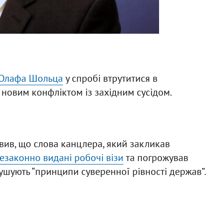
 Олафа Шольца
у спробі втрутитися в
новим конфліктом із західним сусідом.
вив, що слова канцлера, який закликав
езаконно видані робочі візи
та погрожував
шують “принципи суверенної рівності держав”.