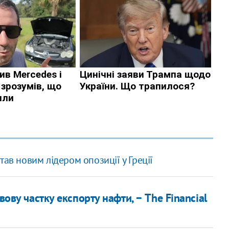
ав новим лідером опозиції у Греції
вову частку експорту нафти, − The Financial