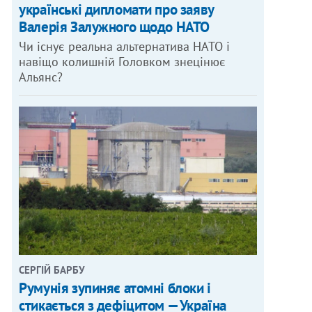
українські дипломати про заяву
Валерія Залужного щодо НАТО
Чи існує реальна альтернатива НАТО і
навіщо колишній Головком знецінює
Альянс?
СЕРГІЙ БАРБУ
Румунія зупиняє атомні блоки і
стикається з дефіцитом — Україна