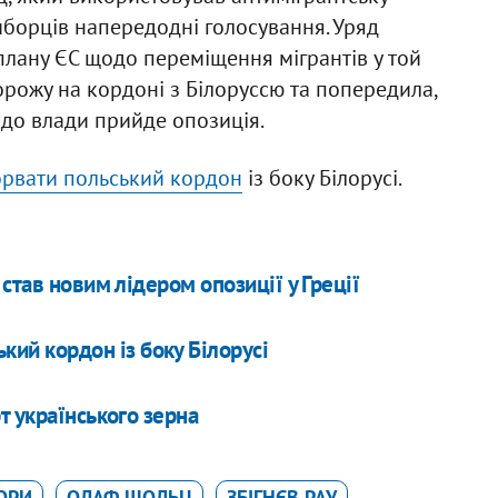
борців напередодні голосування. Уряд
лану ЄС щодо переміщення мігрантів у той
орожу на кордоні з Білоруссю та попередила,
и до влади прийде опозиція.
орвати польський кордон
із боку Білорусі.
став новим лідером опозиції у Греції
кий кордон із боку Білорусі
т українського зерна
ОРИ
ОЛАФ ШОЛЬЦ
ЗБІГНЄВ РАУ