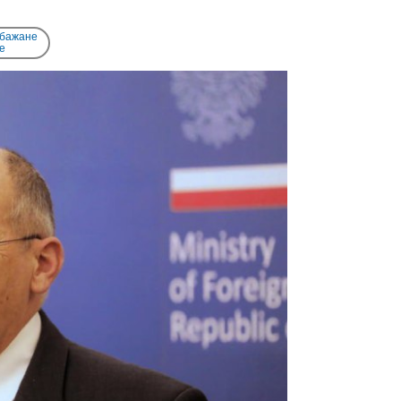
 бажане
e