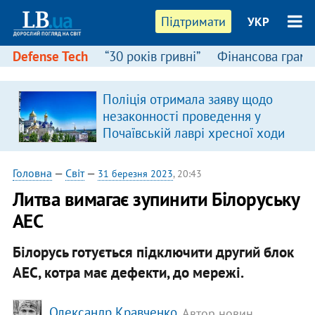
Підтримати
УКР
Defense Tech
“30 років гривні”
Фінансова грамо
Поліція отримала заяву щодо
незаконності проведення у
Почаївській лаврі хресної ходи
Головна
—
Світ
—
31 березня 2023
, 20:43
Литва вимагає зупинити Білоруську
АЕС
Білорусь готується підключити другий блок
АЕС, котра має дефекти, до мережі.
Олександр Кравченко
, Автор новин