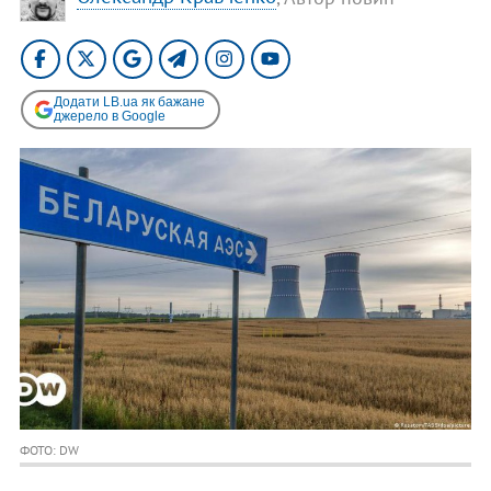
Додати LB.ua як бажане
джерело в Google
ФОТО: DW