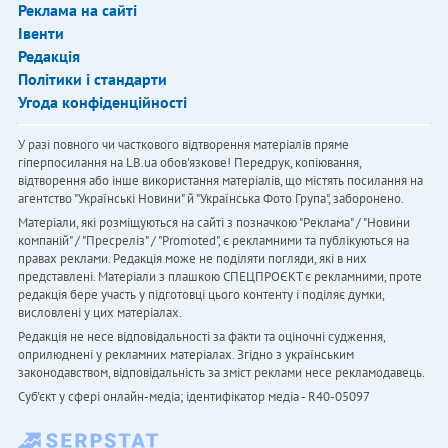
Реклама на сайті
Івенти
Редакція
Політики і стандарти
Угода конфіденційності
У разі повного чи часткового відтворення матеріалів пряме
гіперпосилання на LB.ua обов'язкове! Передрук, копіювання,
відтворення або інше використання матеріалів, що містять посилання на
агентство "Українськi Новини" й "Українська Фото Група", заборонено.
Матеріали, які розміщуються на сайті з позначкою "Реклама" / "Новини
компаній" / "Пресреліз" / "Promoted", є рекламними та публікуються на
правах реклами. Редакція може не поділяти погляди, які в них
представлені. Матеріали з плашкою СПЕЦПРОЄКТ є рекламними, проте
редакція бере участь у підготовці цього контенту і поділяє думки,
висловлені у цих матеріалах.
Редакція не несе відповідальності за факти та оціночні судження,
оприлюднені у рекламних матеріалах. Згідно з українським
законодавством, відповідальність за зміст реклами несе рекламодавець.
Cуб'єкт у сфері онлайн-медіа; ідентифікатор медіа - R40-05097