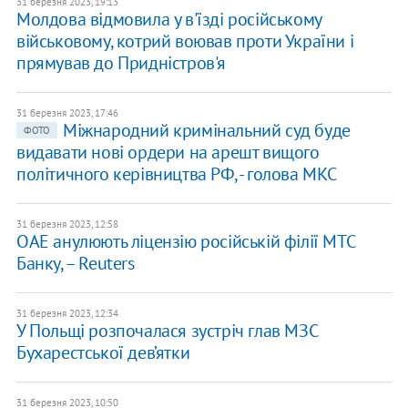
31 березня 2023, 19:13
Молдова відмовила у в'їзді російському
військовому, котрий воював проти України і
прямував до Придністров'я
31 березня 2023, 17:46
Міжнародний кримінальний суд буде
ФОТО
видавати нові ордери на арешт вищого
політичного керівництва РФ, - голова МКС
31 березня 2023, 12:58
ОАЕ анулюють ліцензію російській філії МТС
Банку, – Reuters
31 березня 2023, 12:34
У Польщі розпочалася зустріч глав МЗС
Бухарестської дев’ятки
31 березня 2023, 10:50