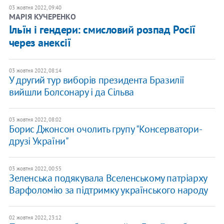
03 жовтня 2022, 09:40
МАРІЯ КУЧЕРЕНКО
Ільїн і гендери: смисловий розпад Росії
через анексії
03 жовтня 2022, 08:14
У другий тур виборів президента Бразилії
вийшли Болсонару і да Сільва
03 жовтня 2022, 08:02
Борис Джонсон очолить групу "Консерватори-
друзі України"
03 жовтня 2022, 00:55
Зеленська подякувала Вселенському патріарху
Варфоломію за підтримку українського народу
02 жовтня 2022, 23:12