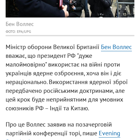
Бен Воллес
ФОТО: EPA/UPG
Міністр оборони Великої Британії
Бен Воллес
вважає, що президент РФ "дуже
малоймовірно" використає на війні проти
українців ядерне озброєння, хоча він і діє
нераціонально. Використання ядерної зброї
передбачено російськими доктринами, але
цей крок буде неприйнятним для умовних
союзників РФ – Індії та Китаю.
Про це Воллес заявив на позачерговій
партійній конференції торі, пише
Evening