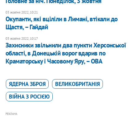
Головне за ніч. Понеділок, 3 жовтня
03 жовтня 2022, 10:21
Окупанти, які вціліли в Лимані, втікали до
Щастя, – Гайдай
03 жовтня 2022, 10:17
Захисники звільнили два пункти Херсонської
області, в Донецькій ворог вдарив по
Краматорську і Часовому Яру, – ОВА
ЯДЕРНА ЗБРОЯ
ВЕЛИКОБРИТАНІЯ
ВІЙНА З РОСІЄЮ
РЕКЛАМА