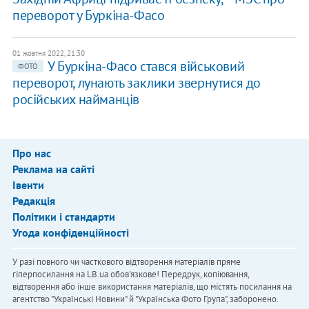
переворот у Буркіна-Фасо
01 жовтня 2022, 21:30
У Буркіна-Фасо стався військовий
ФОТО
переворот, лунають заклики звернутися до
російських найманців
Про нас
Реклама на сайті
Івенти
Редакція
Політики і стандарти
Угода конфіденційності
У разі повного чи часткового відтворення матеріалів пряме
гіперпосилання на LB.ua обов'язкове! Передрук, копіювання,
відтворення або інше використання матеріалів, що містять посилання на
агентство "Українськi Новини" й "Українська Фото Група", заборонено.