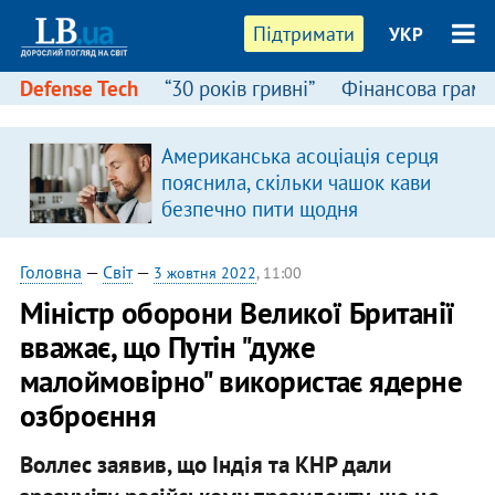
Підтримати
УКР
Defense Tech
“30 років гривні”
Фінансова грамо
Американська асоціація серця
пояснила, скільки чашок кави
безпечно пити щодня
Головна
—
Світ
—
3 жовтня 2022
, 11:00
Міністр оборони Великої Британії
вважає, що Путін "дуже
малоймовірно" використає ядерне
озброєння
Воллес заявив, що Індія та КНР дали