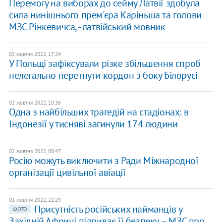
Перемогу на виборах до сейму Латвії здобула
сила нинішнього прем'єра Каріньша та голови
МЗС Рінкевичса, - латвійський мовник
02 жовтня 2022, 17:24
У Польщі зафіксували різке збільшення спроб
нелегально перетнути кордон з боку Білорусі
02 жовтня 2022, 10:36
Одна з найбільших трагедій на стадіонах: в
Індонезії у тисняві загинули 174 людини
02 жовтня 2022, 00:47
Росію можуть виключити з Ради Міжнародної
організації цивільної авіації
01 жовтня 2022, 22:29
Присутність російських найманців у
ФОТО
Західній Африці підриває її безпеку, – МЗС про