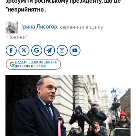
зрозуміти російському президенту, що це
"неприйнятно".
Ірина Лисогор
, керівниця відділу
"Новини"
Додати LB.ua як бажане
джерело в Google