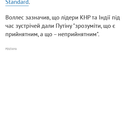
Standard
.
Воллес зазначив, що лідери КНР та Індії під
час зустрічей дали Путіну "зрозуміти, що є
прийнятним, а що – неприйнятним".
РЕКЛАМА