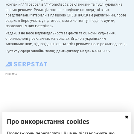
компаній" / "Пресреліз" / "Promoted", є рекламними та публікуються на
правах реклами. Редакція може не поділяти погляди, які в них
представлені. Матеріали з плашкою СПЕЦПРОЄКТ є рекламними, проте
редакція бере участь у підготовці цього контенту і поділяє думки,
висловлені у цих матеріалах.
Редакція не несе відповідальності за факти та оціночні судження,
оприлюднені у рекламних матеріалах. Згідно з українським
законодавством, відповідальність за зміст реклами несе рекламодавець.
Cуб'єкт у сфері онлайн-медіа; ідентифікатор медіа - R40-05097
РЕКЛАМА
Про використання cookies
Продовжуючи переглядати LB.ua ви підтверджуєте, що