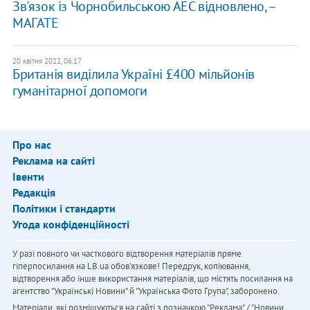
Зв'язок із Чорнобильською АЕС відновлено, –
МАГАТЕ
20 квітня 2022, 06:17
Британія виділила Україні £400 мільйонів
гуманітарної допомоги
Про нас
Реклама на сайті
Івенти
Редакція
Політики і стандарти
Угода конфіденційності
У разі повного чи часткового відтворення матеріалів пряме
гіперпосилання на LB.ua обов'язкове! Передрук, копіювання,
відтворення або інше використання матеріалів, що містять посилання на
агентство "Українськi Новини" й "Українська Фото Група", заборонено.
Матеріали, які розміщуються на сайті з позначкою "Реклама" / "Новини