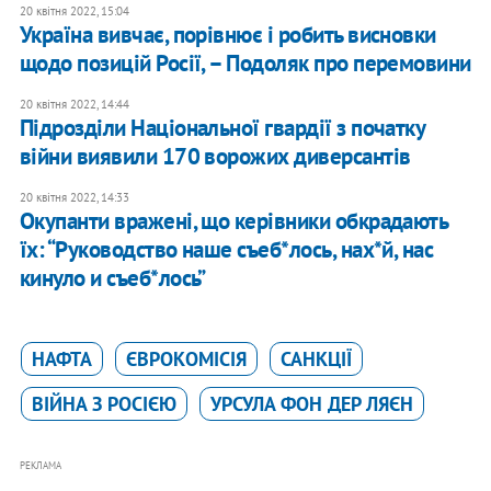
20 квітня 2022, 15:04
Україна вивчає, порівнює і робить висновки
щодо позицій Росії, – Подоляк про перемовини
20 квітня 2022, 14:44
Підрозділи Національної гвардії з початку
війни виявили 170 ворожих диверсантів
20 квітня 2022, 14:33
Окупанти вражені, що керівники обкрадають
їх: “Руководство наше съеб*лось, нах*й, нас
кинуло и съеб*лось”
НАФТА
ЄВРОКОМІСІЯ
САНКЦІЇ
ВІЙНА З РОСІЄЮ
УРСУЛА ФОН ДЕР ЛЯЄН
РЕКЛАМА