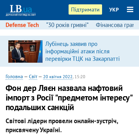
Підтримати
УКР
Defense Tech
“30 років гривні”
Фінансова грамо
Лубінець заявив про
в
інформаційні атаки після
перевірки ТЦК на Закарпатті
Головна
—
Світ
—
20 квітня 2022
, 15:20
Фон дер Ляєн назвала нафтовий
імпорт з Росії "предметом інтересу"
подальших санкцій
Світові лідери провели онлайн-зустріч,
присвячену Україні.