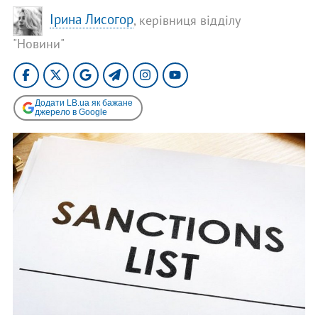
Ірина Лисогор
, керівниця відділу
"Новини"
Додати LB.ua як бажане
джерело в Google