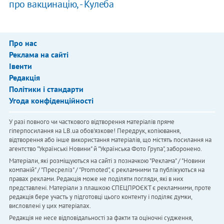
про вакцинацію, - Кулеба
Про нас
Реклама на сайті
Івенти
Редакція
Політики і стандарти
Угода конфіденційності
У разі повного чи часткового відтворення матеріалів пряме
гіперпосилання на LB.ua обов'язкове! Передрук, копіювання,
відтворення або інше використання матеріалів, що містять посилання на
агентство "Українськi Новини" й "Українська Фото Група", заборонено.
Матеріали, які розміщуються на сайті з позначкою "Реклама" / "Новини
компаній" / "Пресреліз" / "Promoted", є рекламними та публікуються на
правах реклами. Редакція може не поділяти погляди, які в них
представлені. Матеріали з плашкою СПЕЦПРОЄКТ є рекламними, проте
редакція бере участь у підготовці цього контенту і поділяє думки,
висловлені у цих матеріалах.
Редакція не несе відповідальності за факти та оціночні судження,