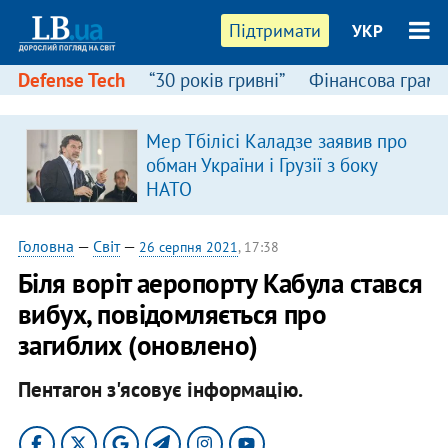
Підтримати
УКР
Defense Tech
“30 років гривні”
Фінансова грамо
Мер Тбілісі Каладзе заявив про
обман України і Грузії з боку
НАТО
Головна
—
Світ
—
26 серпня 2021
, 17:38
Біля воріт аеропорту Кабула стався
вибух, повідомляється про
загиблих (оновлено)
Пентагон з'ясовує інформацію.