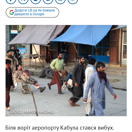
Додати LB.ua як бажане
джерело в Google
ФОТО: HAMID HAIDARI
Біля воріт аеропорту Кабула стався вибух.