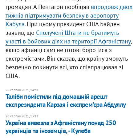
громадян. А Пентагон пообіцяв
впродовж двох
тижнів підтримувати безпеку в аеропорту
Кабула
. При цьому президент США Байден
заявив, що
Сполучені Штати не братимуть
участі в бойових діях на території Афганістану
,
якщо афганці самі не готові боротися з
екстремістами. Він сказав, що країну зможуть
безпечно покинути всі, хто співпрацював зі
США.
26 серпня 2021, 14:31
Таліби помістили під домашній арешт
експрезидента Карзая і експрем'єра Абдуллу
26 серпня 2021, 13:11
Україна вивезла з Афганістану понад 250
українців та іноземців, - Кулеба