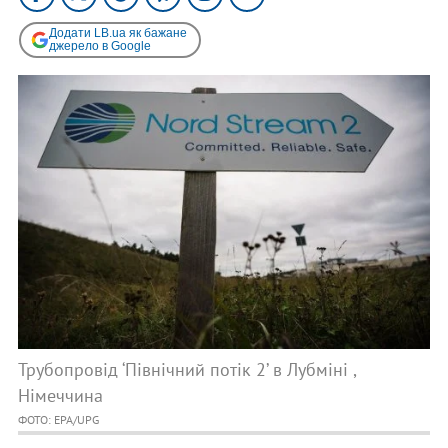
Додати LB.ua як бажане
джерело в Google
Трубопровід ‘Північний потік 2’ в Лубміні ,
Німеччина
ФОТО: EPA/UPG