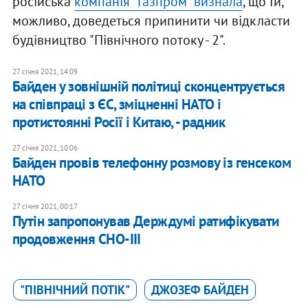
російська
компанія "Газпром" визнала
, що їй,
можливо, доведеться припинити чи відкласти
будівництво "Північного потоку - 2".
27 січня 2021, 14:09
Байден у зовнішній політиці сконцентрується
на співпраці з ЄС, зміцненні НАТО і
протистоянні Росії і Китаю, - радник
27 січня 2021, 10:06
Байден провів телефонну розмову із генсеком
НАТО
27 січня 2021, 00:17
Путін запропонував Держдумі ратифікувати
продовження СНО-ІІІ
"ПІВНІЧНИЙ ПОТІК"
ДЖОЗЕФ БАЙДЕН