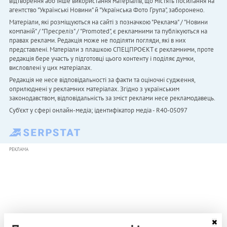
відтворення або інше використання матеріалів, що містять посилання на
агентство "Українськi Новини" й "Українська Фото Група", заборонено.
Матеріали, які розміщуються на сайті з позначкою "Реклама" / "Новини
компаній" / "Пресреліз" / "Promoted", є рекламними та публікуються на
правах реклами. Редакція може не поділяти погляди, які в них
представлені. Матеріали з плашкою СПЕЦПРОЄКТ є рекламними, проте
редакція бере участь у підготовці цього контенту і поділяє думки,
висловлені у цих матеріалах.
Редакція не несе відповідальності за факти та оціночні судження,
оприлюднені у рекламних матеріалах. Згідно з українським
законодавством, відповідальність за зміст реклами несе рекламодавець.
Cуб'єкт у сфері онлайн-медіа; ідентифікатор медіа - R40-05097
РЕКЛАМА