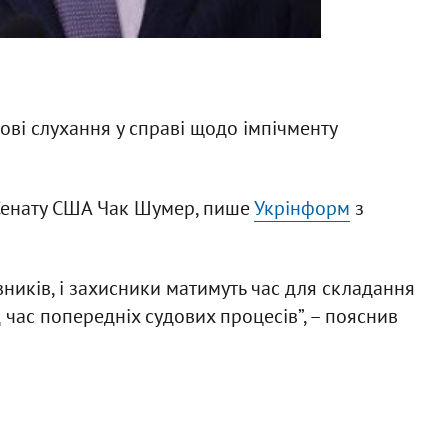
ві слухання у справі щодо імпічменту
 Сенату США Чак Шумер, пише
Укрінформ
з
ників, і захисники матимуть час для складання
д час попередніх судових процесів”, – пояснив