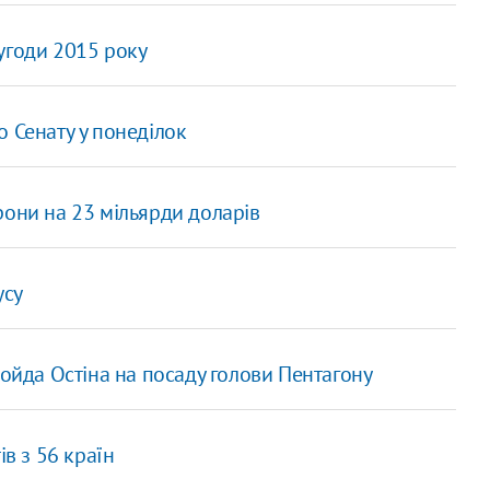
угоди 2015 року
 Сенату у понеділок
рони на 23 мільярди доларів
усу
лойда Остіна на посаду голови Пентагону
ів з 56 країн