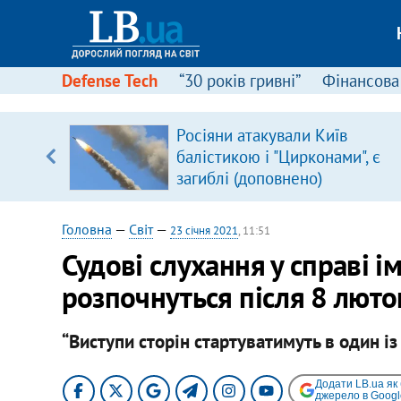
Defense Tech
“30 років гривні”
Фінансова
щодо
Росіяни атакували Київ
 у
балістикою і "Цирконами", є
ої ходи
загиблі (доповнено)
Головна
—
Світ
—
23 січня 2021
, 11:51
Судові слухання у справі і
розпочнуться після 8 люто
“Виступи сторін стартуватимуть в один із
Додати LB.ua як
джерело в Googl