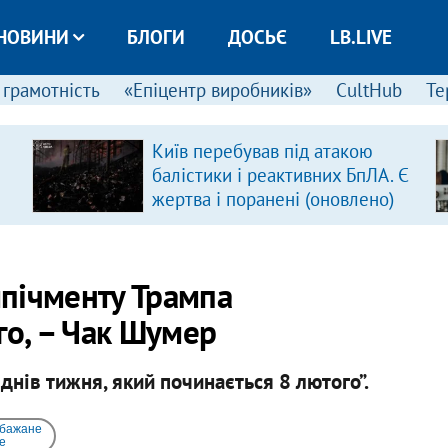
НОВИНИ
БЛОГИ
ДОСЬЄ
LB.LIVE
 грамотність
«Епіцентр виробників»
CultHub
Те
Київ перебував під атакою
балістики і реактивних БпЛА. Є
жертва і поранені (оновлено)
мпічменту Трампа
го, – Чак Шумер
 днів тижня, який починається 8 лютого”.
 бажане
e