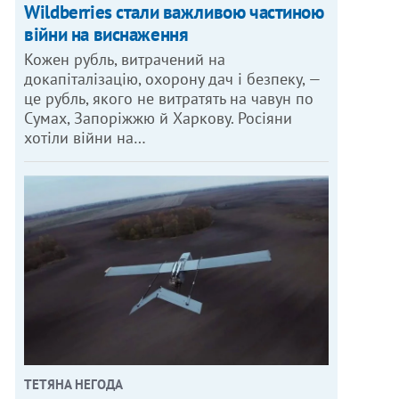
Wildberries стали важливою частиною
війни на виснаження
Кожен рубль, витрачений на
докапіталізацію, охорону дач і безпеку, —
це рубль, якого не витратять на чавун по
Сумах, Запоріжжю й Харкову. Росіяни
хотіли війни на…
ТЕТЯНА НЕГОДА