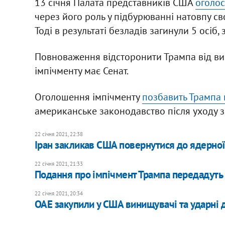
13 січня Палата представників США
оголос
через його роль у підбурюванні натовпу св
Тоді в результаті безладів загинули 5 осіб
Повноваження відсторонити Трампа від ви
імпічменту має Сенат.
Оголошення імпічменту
позбавить Трампа 
американське законодавство після уходу з
22 січня 2021, 22:38
Іран закликав США повернутися до ядерної
22 січня 2021, 21:33
Подання про імпічмент Трампа передадуть 
22 січня 2021, 20:34
ОАЕ закупили у США винищувачі та ударні 