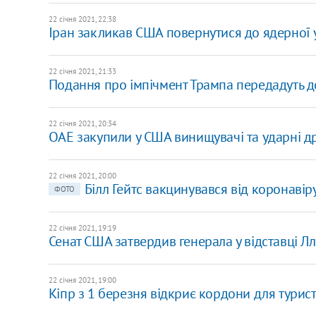
22 січня 2021, 22:38
Іран закликав США повернутися до ядерної 
22 січня 2021, 21:33
Подання про імпічмент Трампа передадуть до
22 січня 2021, 20:34
ОАЕ закупили у США винищувачі та ударні д
22 січня 2021, 20:00
Білл Гейтс вакцинувався від коронавір
ФОТО
22 січня 2021, 19:19
Сенат США затвердив генерала у відставці Л
22 січня 2021, 19:00
Кіпр з 1 березня відкриє кордони для турист