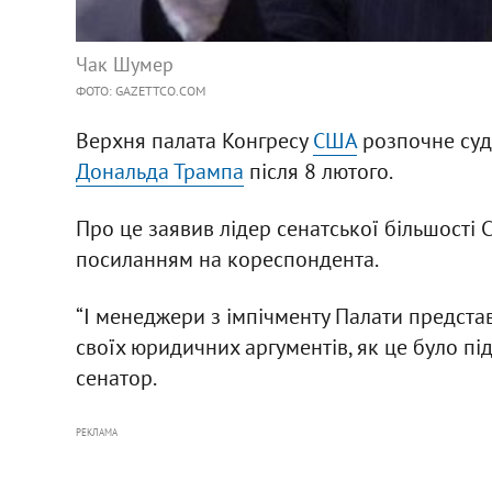
Чак Шумер
ФОТО: GAZETTCO.COM
Верхня палата Конгресу
США
розпочне судо
Дональда Трампа
після 8 лютого.
Про це заявив лідер сенатської більшості
посиланням на кореспондента.
“І менеджери з імпічменту Палати представ
своїх юридичних аргументів, як це було пі
сенатор.
РЕКЛАМА