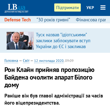
Підтримати
УКР
Defense Tech
“30 років гривні”
Фінансова грамо
Туск назвав "ідіотськими"
заклики заблокувати вступ
України до ЄС і закликав
припинити антиукраїнську
риторику
Головна
—
Світ
—
12 листопада 2020
, 09:09
Рон Клайн прийняв пропозицію
Байдена очолити апарат Білого
дому
Раніше він був главої адміністрації за часів
його віцепрезидентства.