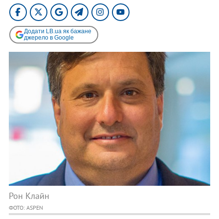
Додати LB.ua як бажане
джерело в Google
Рон Клайн
ФОТО: ASPEN