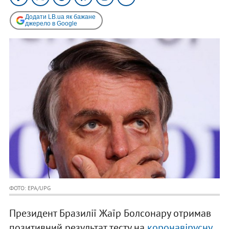
Додати LB.ua як бажане
джерело в Google
ФОТО: EPA/UPG
Президент Бразилії Жаїр Болсонару отримав
позитивний результат тесту на
коронавірусну