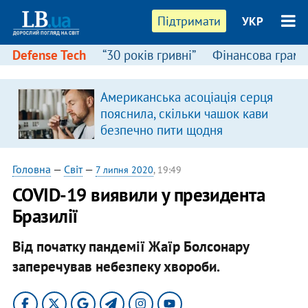
Підтримати
УКР
Defense Tech
“30 років гривні”
Фінансова грамо
:
Американська асоціація серця
пояснила, скільки чашок кави
безпечно пити щодня
Головна
—
Світ
—
7 липня 2020
, 19:49
COVID-19 виявили у президента
Бразилії
Від початку пандемії Жаїр Болсонару
заперечував небезпеку хвороби.