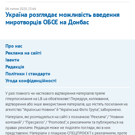
06 липня 2020, 23:44
Україна розглядає можливість введення
миротворців ОБСЄ на Донбас
Про нас
Реклама на сайті
Івенти
Редакція
Політики і стандарти
Угода конфіденційності
У разі повного чи часткового відтворення матеріалів пряме
гіперпосилання на LB.ua обов'язкове! Передрук, копіювання,
відтворення або інше використання матеріалів, що містять посилання на
агентство "Українськi Новини" й "Українська Фото Група", заборонено.
Матеріали, які розміщуються на сайті з позначкою "Реклама" / "Новини
компаній" / "Пресреліз" / "Promoted", є рекламними та публікуються на
правах реклами. Редакція може не поділяти погляди, які в них
представлені. Матеріали з плашкою СПЕЦПРОЄКТ є рекламними, проте