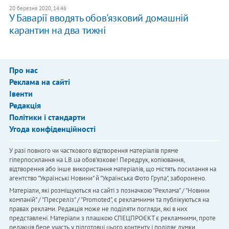
20 березня 2020, 14:46
У Баварії вводять обов'язковий домашній
карантин на два тижні
Про нас
Реклама на сайті
Івенти
Редакція
Політики і стандарти
Угода конфіденційності
У разі повного чи часткового відтворення матеріалів пряме
гіперпосилання на LB.ua обов'язкове! Передрук, копіювання,
відтворення або інше використання матеріалів, що містять посилання на
агентство "Українськi Новини" й "Українська Фото Група", заборонено.
Матеріали, які розміщуються на сайті з позначкою "Реклама" / "Новини
компаній" / "Пресреліз" / "Promoted", є рекламними та публікуються на
правах реклами. Редакція може не поділяти погляди, які в них
представлені. Матеріали з плашкою СПЕЦПРОЄКТ є рекламними, проте
редакція бере участь у підготовці цього контенту і поділяє думки,