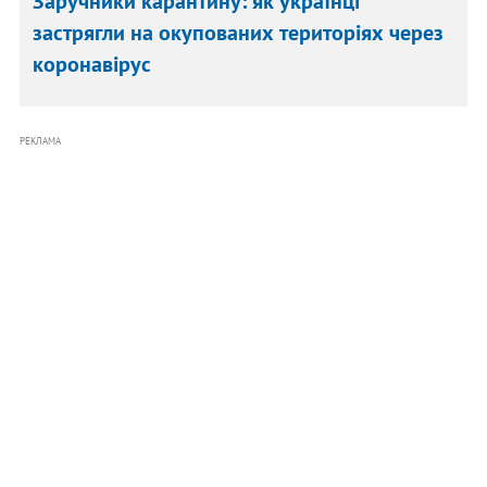
Заручники карантину: як українці
застрягли на окупованих територіях через
коронавірус
РЕКЛАМА