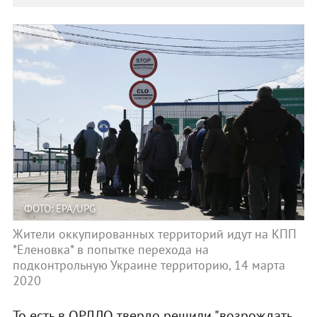
ФОТО: EPA/UPG
Жители оккупированных территорий идут на КПП
*Еленовка* в попытке перехода на
подконтрольную Украине территорию, 14 марта
2020
То есть в ОРДЛО твердо решили "возрождать