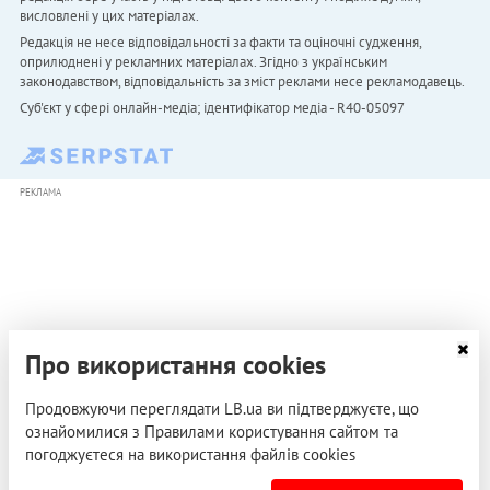
висловлені у цих матеріалах.
Редакція не несе відповідальності за факти та оціночні судження,
оприлюднені у рекламних матеріалах. Згідно з українським
законодавством, відповідальність за зміст реклами несе рекламодавець.
Cуб'єкт у сфері онлайн-медіа; ідентифікатор медіа - R40-05097
РЕКЛАМА
Про використання cookies
Продовжуючи переглядати LB.ua ви підтверджуєте, що
ознайомилися з Правилами користування сайтом та
погоджуєтеся на використання файлів cookies