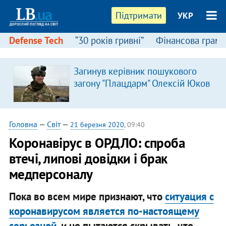
Підтримати
УКР
Defense Tech
“30 років гривні”
Фінансова грамо
Загинув керівник пошукового
загону "Плацдарм" Олексій Юков
Головна
—
Світ
—
21 березня 2020
, 09:40
Коронавірус в ОРДЛО: спроба
втечі, липові довідки і брак
медперсоналу
Пока во всем мире признают, что
ситуация с
коронавирусом является по-настоящему
серьезной
, и не пытаются скрывать, что