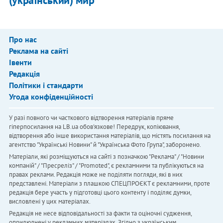
(український) мир
Про нас
Реклама на сайті
Івенти
Редакція
Політики і стандарти
Угода конфіденційності
У разі повного чи часткового відтворення матеріалів пряме
гіперпосилання на LB.ua обов'язкове! Передрук, копіювання,
відтворення або інше використання матеріалів, що містять посилання на
агентство "Українськi Новини" й "Українська Фото Група", заборонено.
Матеріали, які розміщуються на сайті з позначкою "Реклама" / "Новини
компаній" / "Пресреліз" / "Promoted", є рекламними та публікуються на
правах реклами. Редакція може не поділяти погляди, які в них
представлені. Матеріали з плашкою СПЕЦПРОЄКТ є рекламними, проте
редакція бере участь у підготовці цього контенту і поділяє думки,
висловлені у цих матеріалах.
Редакція не несе відповідальності за факти та оціночні судження,
оприлюднені у рекламних матеріалах. Згідно з українським