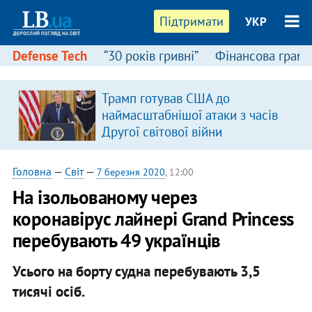
Підтримати
УКР
Defense Tech
“30 років гривні”
Фінансова грамо
Трамп готував США до
наймасштабнішої атаки з часів
Другої світової війни
Головна
—
Світ
—
7 березня 2020
, 12:00
На ізольованому через
коронавірус лайнері Grand Princess
перебувають 49 українців
Усього на борту судна перебувають 3,5
тисячі осіб.