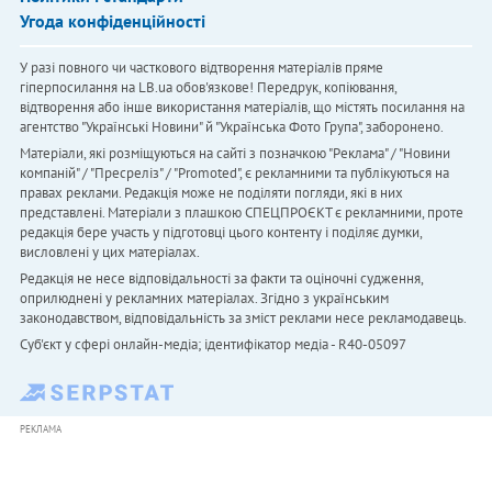
Угода конфіденційності
У разі повного чи часткового відтворення матеріалів пряме
гіперпосилання на LB.ua обов'язкове! Передрук, копіювання,
відтворення або інше використання матеріалів, що містять посилання на
агентство "Українськi Новини" й "Українська Фото Група", заборонено.
Матеріали, які розміщуються на сайті з позначкою "Реклама" / "Новини
компаній" / "Пресреліз" / "Promoted", є рекламними та публікуються на
правах реклами. Редакція може не поділяти погляди, які в них
представлені. Матеріали з плашкою СПЕЦПРОЄКТ є рекламними, проте
редакція бере участь у підготовці цього контенту і поділяє думки,
висловлені у цих матеріалах.
Редакція не несе відповідальності за факти та оціночні судження,
оприлюднені у рекламних матеріалах. Згідно з українським
законодавством, відповідальність за зміст реклами несе рекламодавець.
Cуб'єкт у сфері онлайн-медіа; ідентифікатор медіа - R40-05097
РЕКЛАМА