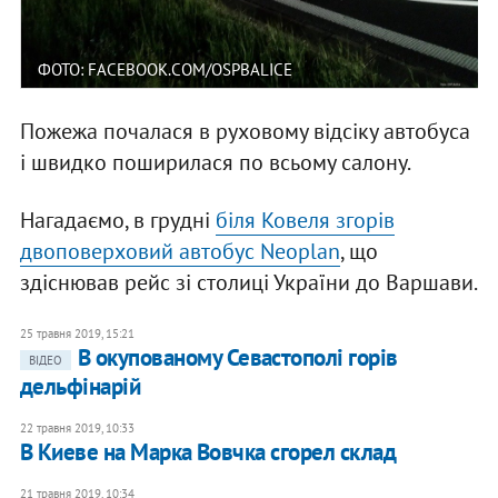
ФОТО: FACEBOOK.COM/OSPBALICE
Пожежа почалася в руховому відсіку автобуса
і швидко поширилася по всьому салону.
Нагадаємо, в грудні
біля Ковеля згорів
двоповерховий автобус Neoplan
, що
здіснював рейс зі столиці України до Варшави.
25 травня 2019, 15:21
В окупованому Севастополі горів
ВІДЕО
дельфінарій
22 травня 2019, 10:33
В Киеве на Марка Вовчка сгорел склад
21 травня 2019, 10:34