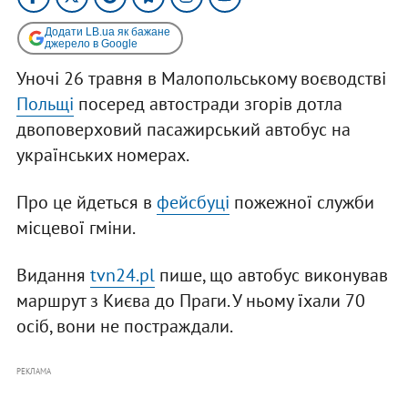
Додати LB.ua як бажане
джерело в Google
Уночі 26 травня в Малопольському воєводстві
Польщі
посеред автостради згорів дотла
двоповерховий пасажирський автобус на
українських номерах.
Про це йдеться в
фейсбуці
пожежної служби
місцевої гміни.
Видання
tvn24.pl
пише, що автобус виконував
маршрут з Києва до Праги. У ньому їхали 70
осіб, вони не постраждали.
РЕКЛАМА