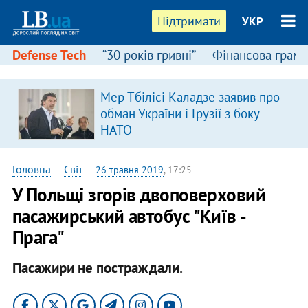
Підтримати
УКР
Defense Tech
“30 років гривні”
Фінансова грамо
Мер Тбілісі Каладзе заявив про
обман України і Грузії з боку
НАТО
Головна
—
Світ
—
26 травня 2019
, 17:25
У Польщі згорів двоповерховий
пасажирський автобус "Київ -
Прага"
Пасажири не постраждали.