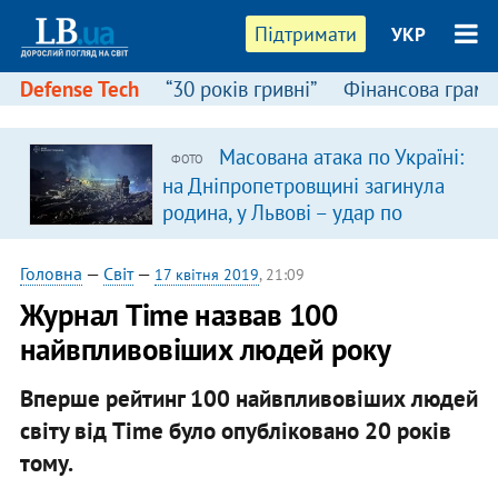
Підтримати
УКР
Defense Tech
“30 років гривні”
Фінансова грамо
Масована атака по Україні:
ФОТО
на Дніпропетровщині загинула
родина, у Львові – удар по
багатоповерхівках
(доповнюється)
Головна
—
Світ
—
17 квітня 2019
, 21:09
Журнал Time назвав 100
найвпливовіших людей року
Вперше рейтинг 100 найвпливовіших людей
світу від Time було опубліковано 20 років
тому.