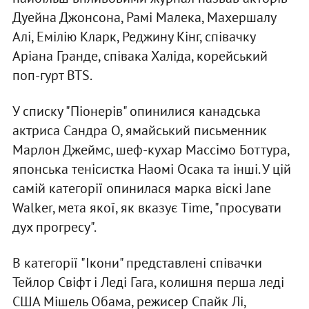
Дуейна Джонсона, Рамі Малека, Махершалу
Алі, Емілію Кларк, Реджину Кінг, співачку
Аріана Гранде, співака Халіда, корейський
поп-гурт BTS.
У списку "Піонерів" опинилися канадська
актриса Сандра О, ямайський письменник
Марлон Джеймс, шеф-кухар Массімо Боттура,
японська тенісистка Наомі Осака та інші. У цій
самій категорії опинилася марка віскі Jane
Walker, мета якої, як вказує Time, "просувати
дух прогресу".
В категорії "Ікони" представлені співачки
Тейлор Свіфт і Леді Гага, колишня перша леді
США Мішель Обама, режисер Спайк Лі,