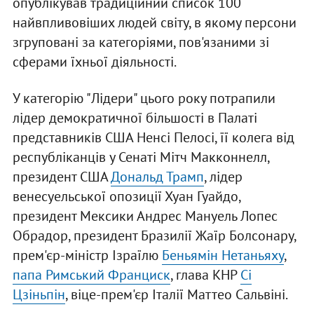
опублікував традиційний список 100
найвпливовіших людей світу, в якому персони
згруповані за категоріями, пов'язаними зі
сферами їхньої діяльності.
У категорію "Лідери" цього року потрапили
лідер демократичної більшості в Палаті
представників США Ненсі Пелосі, її колега від
республіканців у Сенаті Мітч Макконнелл,
президент США
Дональд Трамп
, лідер
венесуельської опозиції Хуан Гуайдо,
президент Мексики Андрес Мануель Лопес
Обрадор, президент Бразилії Жаїр Болсонару,
прем'єр-міністр Ізраїлю
Беньямін Нетаньяху
,
папа Римський Франциск
, глава КНР
Сі
Цзіньпін
, віце-прем'єр Італії Маттео Сальвіні.