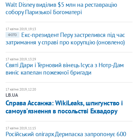
Walt Disney виділив $5 млн на реставрацію
собору Паризької Богоматері
17 квітня 2019, 19:13
Екс-президент Перу застрелився під час
ФОТО
затримання у справі про корупцію (оновлено)
17 квітня 2019, 13:29
Святі Дари і Терновий вінець Ісуса з Нотр-Дам
виніс капелан пожежної бригади
17 квітня 2019, 12:20
LB.UA
Справа Ассанжа: WikiLeaks, шпигунство і
самоув'язнення в посольстві Еквадору
17 квітня 2019, 11:15
Російський олігарх Дерипаска запропонує 600