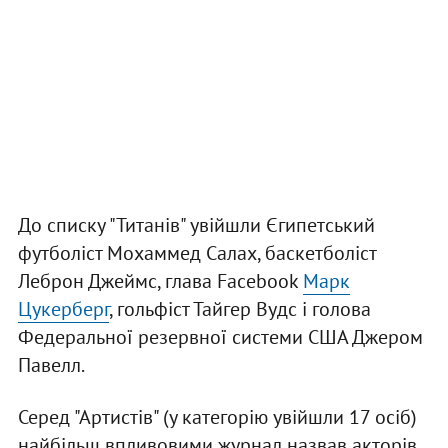
До списку "Титанів" увійшли Єгипетський
футболіст Мохаммед Салах, баскетболіст
Леброн Джеймс, глава Facebook
Марк
Цукерберг
, гольфіст Тайгер Вудс і голова
Федеральної резервної системи США Джером
Павелл.
Серед "Артистів" (у категорію увійшли 17 осіб)
найбільш впливовими журнал назвав акторів