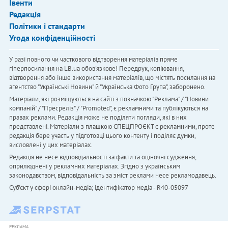
Івенти
Редакція
Політики і стандарти
Угода конфіденційності
У разі повного чи часткового відтворення матеріалів пряме
гіперпосилання на LB.ua обов'язкове! Передрук, копіювання,
відтворення або інше використання матеріалів, що містять посилання на
агентство "Українськi Новини" й "Українська Фото Група", заборонено.
Матеріали, які розміщуються на сайті з позначкою "Реклама" / "Новини
компаній" / "Пресреліз" / "Promoted", є рекламними та публікуються на
правах реклами. Редакція може не поділяти погляди, які в них
представлені. Матеріали з плашкою СПЕЦПРОЄКТ є рекламними, проте
редакція бере участь у підготовці цього контенту і поділяє думки,
висловлені у цих матеріалах.
Редакція не несе відповідальності за факти та оціночні судження,
оприлюднені у рекламних матеріалах. Згідно з українським
законодавством, відповідальність за зміст реклами несе рекламодавець.
Cуб'єкт у сфері онлайн-медіа; ідентифікатор медіа - R40-05097
РЕКЛАМА