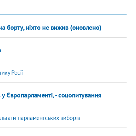
на борту, ніхто не вижив (оновлено)
а
ику Росії
ь у Європарламенті, - соцопитування
льтати парламентських виборів