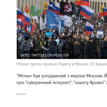
ФОТО: TWITTER.COM/MSVETOV
Мітинг проти ізоляції Рунету в Москві, 10 бере
"Мітинг був узгоджений з мерією Москви. 
про "суверенний інтернет", "пакету Ярової" і
РЕКЛАМА