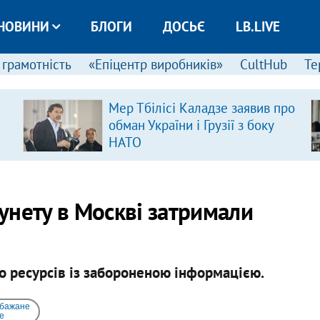
НОВИНИ
БЛОГИ
ДОСЬЄ
LB.LIVE
 грамотність
«Епіцентр виробників»
CultHub
Те
Мер Тбілісі Каладзе заявив про
обман України і Грузії з боку
НАТО
Рунету в Москві затримали
 ресурсів із забороненою інформацією.
 бажане
e