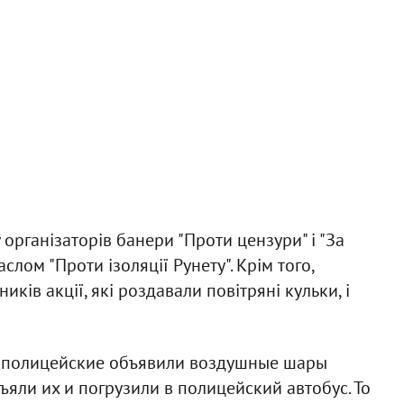
 організаторів банери "Проти цензури" і "За
аслом "Проти ізоляції Рунету". Крім того,
ів акції, які роздавали повітряні кульки, і
а полицейские объявили воздушные шары
ъяли их и погрузили в полицейский автобус. То