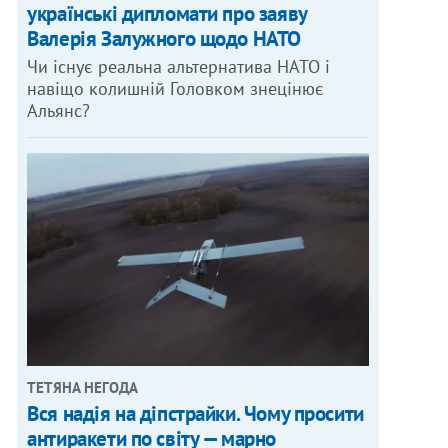
українські дипломати про заяву
Валерія Залужного щодо НАТО
Чи існує реальна альтернатива НАТО і
навіщо колишній Головком знецінює
Альянс?
ТЕТЯНА НЕГОДА
Вся надія на діпстрайки. Чому просити
антиракети по світу — марно