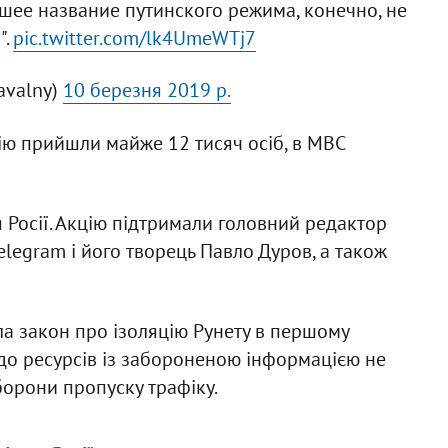
шее название путинского режима, конечно, не
".
pic.twitter.com/lk4UmeWTj7
avalny)
10 березня 2019 р.
цію прийшли майже 12 тисяч осіб, в МВС
я Росії. Акцію підтримали головний редактор
legram і його творець Павло Дуров, а також
а закон про ізоляцію Рунету в першому
 до ресурсів із забороненою інформацією не
борони пропуску трафіку.