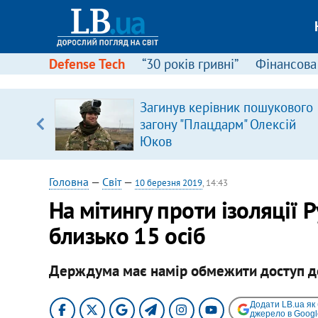
Defense Tech
“30 років гривні”
Фінансова
іцит»
Загинув керівник пошукового
загону "Плацдарм" Олексій
 далі з
Юков
Головна
—
Світ
—
10 березня 2019
, 14:43
На мітингу проти ізоляції 
близько 15 осіб
Держдума має намір обмежити доступ до
Додати LB.ua як
джерело в Googl