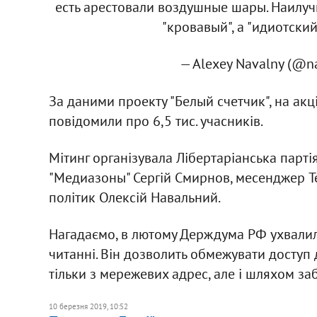
есть арестовали воздушные шары. Наилуч
"кровавый", а "идиотский
— Alexey Navalny (@n
За даними проекту "Белый счетчик", на ак
повідомили про 6,5 тис. учасників.
Мітинг організувала Лібертаріанська парті
"Медиазоны" Сергій Смирнов, месенджер Te
політик Олексій Навальний.
Нагадаємо, в лютому Держдума РФ ухвалил
читанні. Він дозволить обмежувати доступ
тільки з мережевих адрес, але і шляхом за
10 березня 2019, 10:52