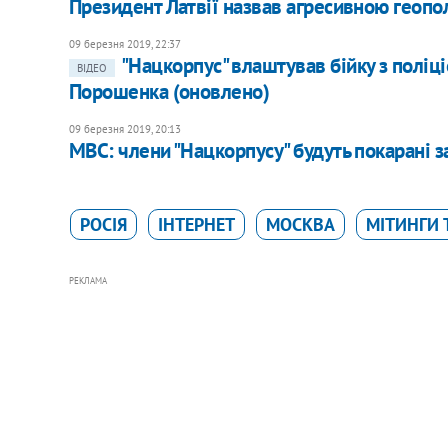
Президент Латвії назвав агресивною геопол
09 березня 2019, 22:37
"Нацкорпус" влаштував бійку з поліці
ВІДЕО
Порошенка (оновлено)
09 березня 2019, 20:13
МВС: члени "Нацкорпусу" будуть покарані за
РОСІЯ
ІНТЕРНЕТ
МОСКВА
МІТИНГИ Т
РЕКЛАМА