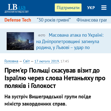
Підтримати
УКР
Defense Tech
“30 років гривні”
Фінансова грамо
Масована атака по Україні:
ФОТО
на Дніпропетровщині загинула
родина, у Львові – удар по
багатоповерхівках
(доповнюється)
Головна
—
Світ
—
17 лютого 2019
, 17:45
Прем'єр Польщі скасував візит до
Ізраїлю через слова Нетаньяху про
поляків і Голокост
На зустріч Вишеградської групи поїде
міністр закордонних справ.