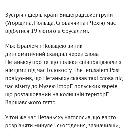
Зустріч лідерів країн Вишеградської групи
(Угорщина, Польща, Словаччина і Чехія) має
відбутися 19 лютого в Єрусалимі.
Між Ізраїлем і Польщею виник
дипломатичний скандал через слова
Нетаньяху про те, що поляки співпрацювали з
німцями під час Голокосту. The Jerusalem Post
повідомив, що Нетаньяху сказав такі слова під
час візиту до Музею історії польських євреїв,
що розташований на колишній території
Варшавського гетто.
У той же час Нетаньяху наголосив, що варто
розрізняти минуле і сьогодення, зазначивши,