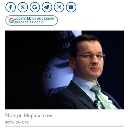
Додати LB.ua як бажане
джерело в Google
Матеуш Моравецкий
ФОТО: EPA/UPG