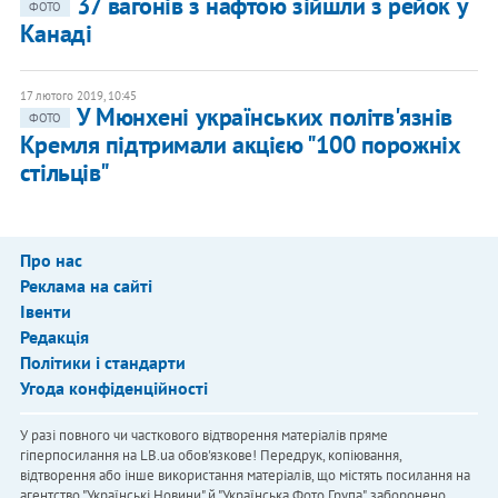
37 вагонів з нафтою зійшли з рейок у
ФОТО
Канаді
17 лютого 2019, 10:45
У Мюнхені українських політв'язнів
ФОТО
Кремля підтримали акцією "100 порожніх
стільців"
Про нас
Реклама на сайті
Івенти
Редакція
Політики і стандарти
Угода конфіденційності
У разі повного чи часткового відтворення матеріалів пряме
гіперпосилання на LB.ua обов'язкове! Передрук, копіювання,
відтворення або інше використання матеріалів, що містять посилання на
агентство "Українськi Новини" й "Українська Фото Група", заборонено.