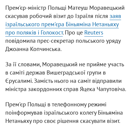
Прем'єр-міністр Польщі Матеуш Моравецький
скасував робочий візит до Ізраїля після
заяв
ізраїльського прем'єра Біньяміна Нетаньяху
про поляків і Голокост
. Про це
Reuters
повідомила прес-секретар польського уряду
Джоанна Копчинська.
За її словами, Моравецький не прийме участь
в саміті держав Вишеградської групи в
Єрусалимі. Замість нього на саміт відправили
міністра закордонних справ Яцека Чапутовіча.
Прем'єр Польщі в телефонному режимі
поінформував ізраїльського колегу Біньяміна
Нетаньяху про своє рішення скасувати візит.