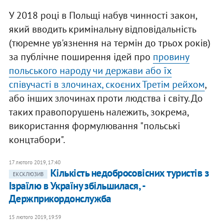
У 2018 році в Польщі набув чинності закон,
який вводить кримінальну відповідальність
(тюремне ув'язнення на термін до трьох років)
за публічне поширення ідей про
провину
польського народу чи держави або їх
співучасті в злочинах, скоєних Третім рейхом
,
або інших злочинах проти людства і світу. До
таких правопорушень належить, зокрема,
використання формулювання "польські
концтабори".
17 лютого 2019, 17:40
Кількість недобросовісних туристів з
ЕКСКЛЮЗИВ
Ізраїлю в Україну збільшилася, -
Держприкордонслужба
15 лютого 2019, 19:59