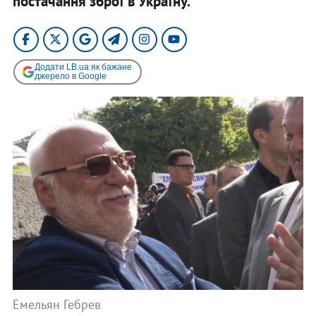
постачання зброї в Україну.
Додати LB.ua як бажане
джерело в Google
Емельян Гебрев