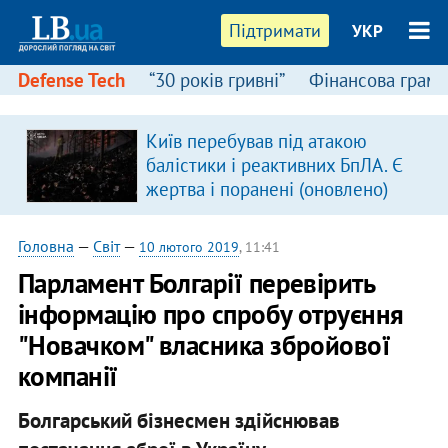
Підтримати
УКР
Defense Tech
“30 років гривні”
Фінансова грамо
Київ перебував під атакою
в
балістики і реактивних БпЛА. Є
жертва і поранені (оновлено)
Головна
—
Світ
—
10 лютого 2019
, 11:41
Парламент Болгарії перевірить
інформацію про спробу отруєння
"Новачком" власника збройової
компанії
Болгарський бізнесмен здійснював