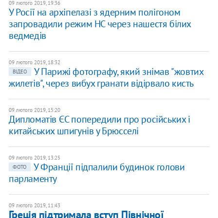
09 лютого 2019, 19:36
У Росії на архіпелазі з ядерним полігоном
запровадили режим НС через нашестя білих
ведмедів
09 лютого 2019, 18:32
У Парижі фотографу, який знімав "жовтих
ВІДЕО
жилетів", через вибух гранати відірвало кисть
09 лютого 2019, 15:20
Дипломатів ЄС попередили про російських і
китайських шпигунів у Брюсселі
09 лютого 2019, 13:25
У Франції підпалили будинок голови
ФОТО
парламенту
09 лютого 2019, 11:43
Греція підтримала вступ Північної