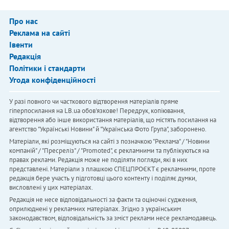
Про нас
Реклама на сайті
Івенти
Редакція
Політики і стандарти
Угода конфіденційності
У разі повного чи часткового відтворення матеріалів пряме
гіперпосилання на LB.ua обов'язкове! Передрук, копіювання,
відтворення або інше використання матеріалів, що містять посилання на
агентство "Українськi Новини" й "Українська Фото Група", заборонено.
Матеріали, які розміщуються на сайті з позначкою "Реклама" / "Новини
компаній" / "Пресреліз" / "Promoted", є рекламними та публікуються на
правах реклами. Редакція може не поділяти погляди, які в них
представлені. Матеріали з плашкою СПЕЦПРОЄКТ є рекламними, проте
редакція бере участь у підготовці цього контенту і поділяє думки,
висловлені у цих матеріалах.
Редакція не несе відповідальності за факти та оціночні судження,
оприлюднені у рекламних матеріалах. Згідно з українським
законодавством, відповідальність за зміст реклами несе рекламодавець.