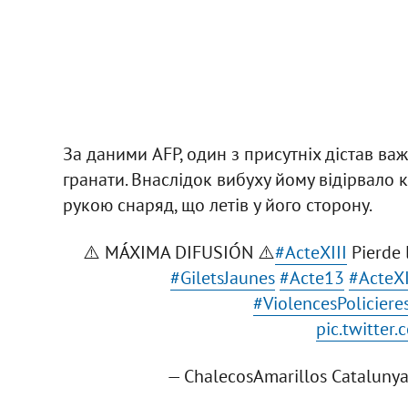
За даними AFP, один з присутніх дістав ва
гранати. Внаслідок вибуху йому відірвало к
рукою снаряд, що летів у його сторону.
⚠️ MÁXIMA DIFUSIÓN ⚠️
#ActeXIII
Pierde
#GiletsJaunes
#Acte13
#ActeXI
#ViolencesPoliciere
pic.twitte
— ChalecosAmarillos Catalunya