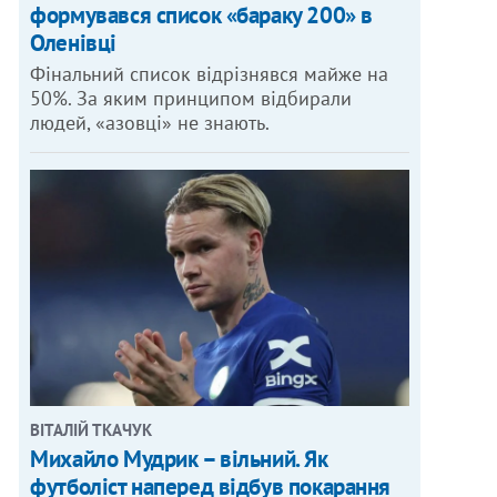
формувався список «бараку 200» в
Оленівці
Фінальний список відрізнявся майже на
50%. За яким принципом відбирали
людей, «азовці» не знають.
ВІТАЛІЙ ТКАЧУК
Михайло Мудрик – вільний. Як
футболіст наперед відбув покарання