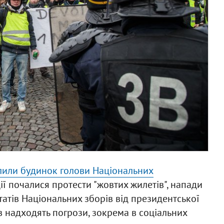
лили будинок голови Національних
ії почалися протести "жовтих жилетів", напади
татів Національних зборів від президентської
в надходять погрози, зокрема в соціальних