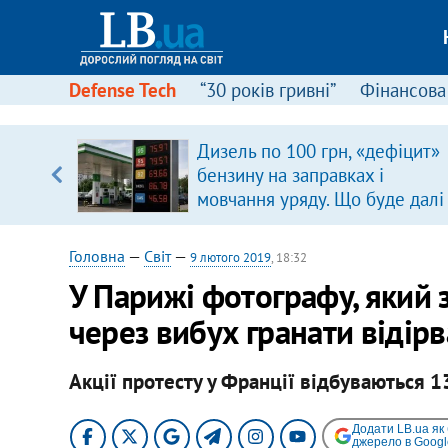
Defense Tech
“30 років гривні”
Фінансова
серця
Дизель по 100 грн, «дефіцит»
 кави
бензину на заправках і
мовчання уряду. Що буде далі
цінами на пальне?
Головна
—
Світ
—
9 лютого 2019
, 18:32
У Парижі фотографу, який з
через вибух гранати відірв
Акції протесту у Франції відбуваються 1
Додати LB.ua як
джерело в Googl