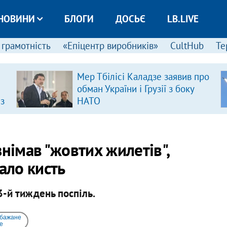
НОВИНИ
БЛОГИ
ДОСЬЄ
LB.LIVE
 грамотність
«Епіцентр виробників»
CultHub
Те
Мер Тбілісі Каладзе заявив про
обман України і Грузії з боку
 з
НАТО
німав "жовтих жилетів",
ало кисть
3-й тиждень поспіль.
 бажане
e