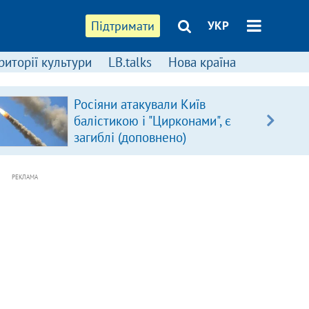
Підтримати
УКР
риторії культури
LB.talks
Нова країна
Росіяни атакували Київ
балістикою і "Цирконами", є
загиблі (доповнено)
РЕКЛАМА