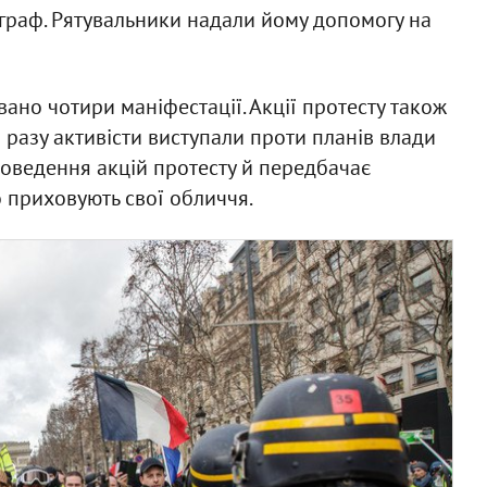
граф. Рятувальники надали йому допомогу на
вано чотири маніфестації. Акції протесту також
го разу активісти виступали проти планів влади
роведення акцій протесту й передбачає
 приховують свої обличчя.