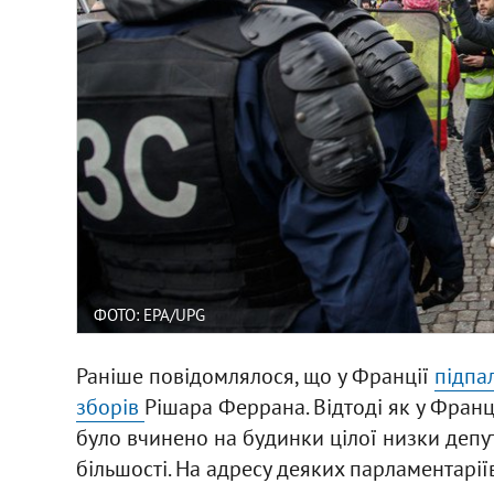
ФОТО: EPA/UPG
Раніше повідомлялося, що у Франції
підпа
зборів
Рішара Феррана. Відтоді як у Франц
було вчинено на будинки цілої низки депу
більшості. На адресу деяких парламентарії