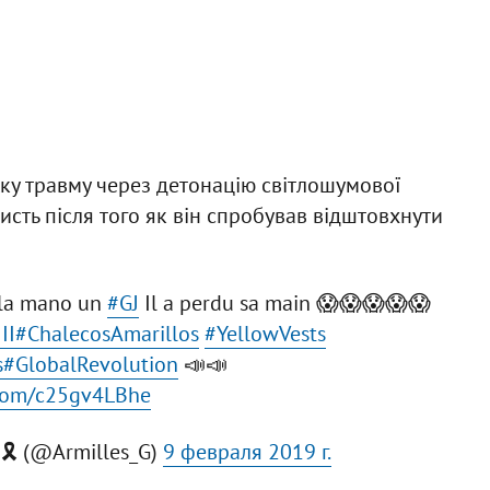
жку травму через детонацію світлошумової
исть після того як він спробував відштовхнути
 la mano un
#GJ
Il a perdu sa main 😱😱😱😱😱
II
#ChalecosAmarillos
#YellowVests
s
#GlobalRevolution
📣📣
r.com/c25gv4LBhe
🎗️ (@Armilles_G)
9 февраля 2019 г.