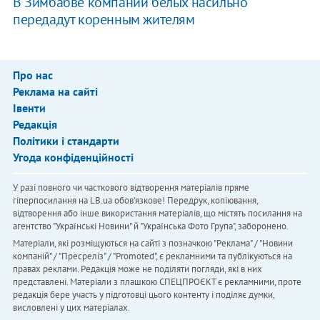
В Зимбабве компании белых насильно
передадут коренным жителям
Про нас
Реклама на сайті
Івенти
Редакція
Політики і стандарти
Угода конфіденційності
У разі повного чи часткового відтворення матеріалів пряме
гіперпосилання на LB.ua обов'язкове! Передрук, копіювання,
відтворення або інше використання матеріалів, що містять посилання на
агентство "Українськi Новини" й "Українська Фото Група", заборонено.
Матеріали, які розміщуються на сайті з позначкою "Реклама" / "Новини
компаній" / "Пресреліз" / "Promoted", є рекламними та публікуються на
правах реклами. Редакція може не поділяти погляди, які в них
представлені. Матеріали з плашкою СПЕЦПРОЄКТ є рекламними, проте
редакція бере участь у підготовці цього контенту і поділяє думки,
висловлені у цих матеріалах.