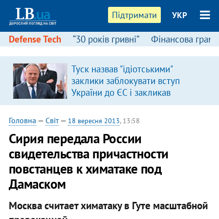
Підтримати
УКР
Defense Tech
“30 років гривні”
Фінансова грамо
Туск назвав "ідіотськими"
заклики заблокувати вступ
України до ЄС і закликав
припинити антиукраїнську
риторику
Головна
—
Світ
—
18 вересня 2013
, 13:58
Сирия передала России
свидетельства причастности
повстанцев к химатаке под
Дамаском
Москва считает химатаку в Гуте масштабной