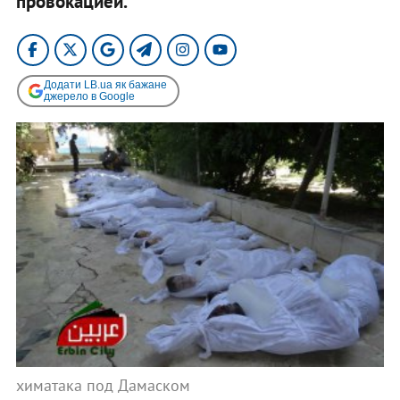
провокацией.
Додати LB.ua як бажане
джерело в Google
химатака под Дамаском