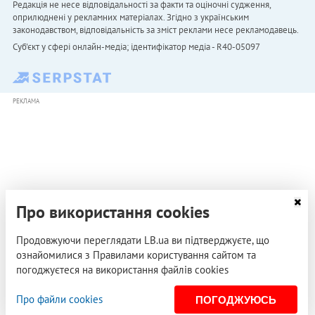
Редакція не несе відповідальності за факти та оціночні судження,
оприлюднені у рекламних матеріалах. Згідно з українським
законодавством, відповідальність за зміст реклами несе рекламодавець.
Cуб'єкт у сфері онлайн-медіа; ідентифікатор медіа - R40-05097
РЕКЛАМА
Про використання cookies
Продовжуючи переглядати LB.ua ви підтверджуєте, що
ознайомилися з Правилами користування сайтом та
погоджуєтеся на використання файлів cookies
Про файли cookies
ПОГОДЖУЮСЬ