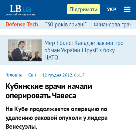
Підтримати
УКР
Defense Tech
“30 років гривні”
Фінансова грамо
Мер Тбілісі Каладзе заявив про
обман України і Грузії з боку
НАТО
Головна
—
Світ
—
12 грудня 2012
, 06:17
Кубинские врачи начали
оперировать Чавеса
На Кубе продолжается операцию по
удалению раковой опухоли у лидера
Венесуэлы.