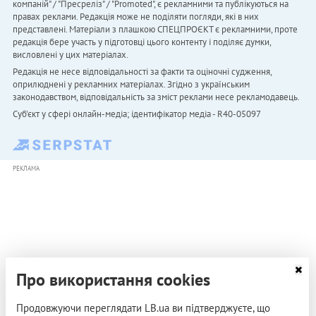
компаній" / "Пресреліз" / "Promoted", є рекламними та публікуються на
правах реклами. Редакція може не поділяти погляди, які в них
представлені. Матеріали з плашкою СПЕЦПРОЄКТ є рекламними, проте
редакція бере участь у підготовці цього контенту і поділяє думки,
висловлені у цих матеріалах.
Редакція не несе відповідальності за факти та оціночні судження,
оприлюднені у рекламних матеріалах. Згідно з українським
законодавством, відповідальність за зміст реклами несе рекламодавець.
Cуб'єкт у сфері онлайн-медіа; ідентифікатор медіа - R40-05097
РЕКЛАМА
Про використання cookies
Продовжуючи переглядати LB.ua ви підтверджуєте, що