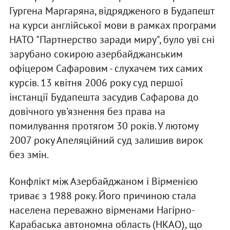
Гургена Маргаряна, відрядженого в Будапешт
на курси англійської мови в рамках програми
НАТО "Партнерство заради миру", було уві сні
зарубано сокирою азербайджанським
офіцером Сафаровим - слухачем тих самих
курсів. 13 квітня 2006 року суд першої
інстанції Будапешта засудив Сафарова до
довічного ув'язнення без права на
помилування протягом 30 років. У лютому
2007 року Апеляційний суд залишив вирок
без змін.
Конфлікт між Азербайджаном і Вірменією
триває з 1988 року. Його причиною стала
населена переважно вірменами Нагірно-
Карабаська автономна область (НКАО), що