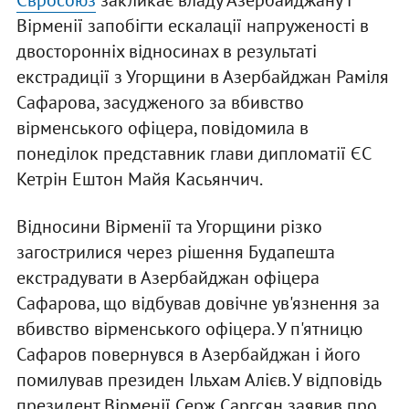
Євросоюз
закликає владу Азербайджану і
Вірменії запобігти ескалації напруженості в
двосторонніх відносинах в результаті
екстрадиції з Угорщини в Азербайджан Раміля
Сафарова, засудженого за вбивство
вірменського офіцера, повідомила в
понеділок представник глави дипломатії ЄС
Кетрін Ештон Майя Касьянчич.
Відносини Вірменії та Угорщини різко
загострилися через рішення Будапешта
екстрадувати в Азербайджан офіцера
Сафарова, що відбував довічне ув'язнення за
вбивство вірменського офіцера. У п'ятницю
Сафаров повернувся в Азербайджан і його
помилував президен Ільхам Алієв. У відповідь
президент Вірменії Серж Саргсян заявив про