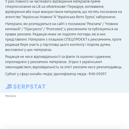
У разі повного чи часткового відтворення матеріалів пряме
гіперпосилання на LB.ua обов'язкове! Передрук, копіювання,
відтворення або інше використання матеріалів, що містять посилання на
агентство "Українськi Новини" й "Українська Фото Група", заборонено.
Матеріали, які розміщуються на сайті з позначкою "Реклама" / "Новини
компаній" / "Пресреліз" / "Promoted", є рекламними та публікуються на
правах реклами. Редакція може не поділяти погляди, які в них
представлені. Матеріали з плашкою СПЕЦПРОЄКТ є рекламними, проте
редакція бере участь у підготовці цього контенту і поділяє думки,
висловлені у цих матеріалах.
Редакція не несе відповідальності за факти та оціночні судження,
оприлюднені у рекламних матеріалах. Згідно з українським
законодавством, відповідальність за зміст реклами несе рекламодавець.
Cуб'єкт у сфері онлайн-медіа; ідентифікатор медіа - R40-05097
РЕКЛАМА