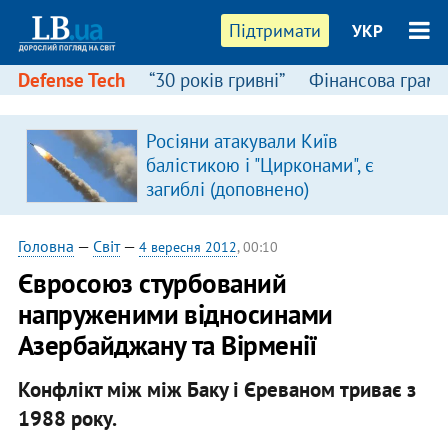
Підтримати
УКР
Defense Tech
“30 років гривні”
Фінансова грамо
Росіяни атакували Київ
я
балістикою і "Цирконами", є
загиблі (доповнено)
Головна
—
Світ
—
4 вересня 2012
, 00:10
Євросоюз стурбований
напруженими відносинами
Азербайджану та Вірменії
Конфлікт між між Баку і Єреваном триває з
1988 року.