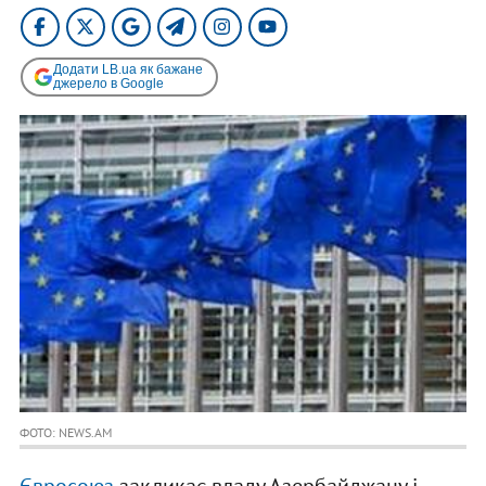
Додати LB.ua як бажане
джерело в Google
ФОТО: NEWS.AM