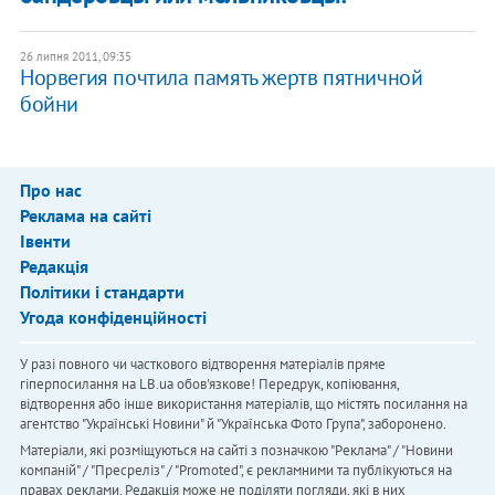
26 липня 2011, 09:35
Норвегия почтила память жертв пятничной
бойни
Про нас
Реклама на сайті
Івенти
Редакція
Політики і стандарти
Угода конфіденційності
У разі повного чи часткового відтворення матеріалів пряме
гіперпосилання на LB.ua обов'язкове! Передрук, копіювання,
відтворення або інше використання матеріалів, що містять посилання на
агентство "Українськi Новини" й "Українська Фото Група", заборонено.
Матеріали, які розміщуються на сайті з позначкою "Реклама" / "Новини
компаній" / "Пресреліз" / "Promoted", є рекламними та публікуються на
правах реклами. Редакція може не поділяти погляди, які в них