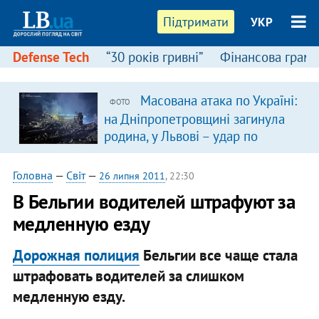
Підтримати
УКР
Defense Tech
“30 років гривні”
Фінансова грамо
Масована атака по Україні:
ФОТО
я
на Дніпропетровщині загинула
родина, у Львові – удар по
багатоповерхівках
(доповнюється)
Головна
—
Світ
—
26 липня 2011
, 22:30
В Бельгии водителей штрафуют за
медленную езду
Дорожная полиция
Бельгии все чаще стала
штрафовать водителей за слишком
медленную езду.