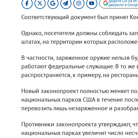
Додати LB.ua як
джерело в Googl
Соответствующий документ был принят Кон
Однако, посетители должны соблюдать зап
штатах, на территории которых расположе
В частности, заряженное оружие нельзя бу
работают федеральные служащие. В то же
распространяется, к примеру, на ресторан
Новый законопроект полностью меняет по
национальных парков США в течение после
перевозить лишь незаряженное и разобра
Противники законопроекта утверждают, ч
национальных парках увеличит число несч