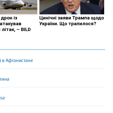
 в Афганистане
тина
nsa