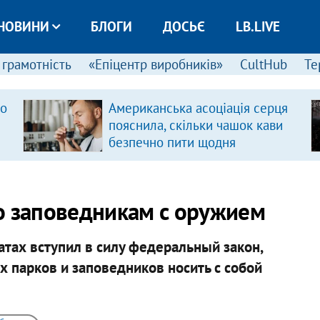
НОВИНИ
БЛОГИ
ДОСЬЄ
LB.LIVE
 грамотність
«Епіцентр виробників»
CultHub
Те
ро
Американська асоціація серця
пояснила, скільки чашок кави
безпечно пити щодня
о заповедникам с оружием
тах вступил в силу федеральный закон,
парков и заповедников носить с собой