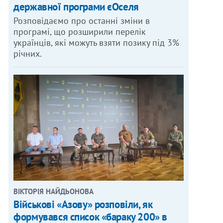
державної програми єОселя
Розповідаємо про останні зміни в
програмі, що розширили перелік
українців, які можуть взяти позику під 3%
річних.
ВІКТОРІЯ НАЙДЬОНОВА
Військові «Азову» розповіли, як
формувався список «бараку 200» в