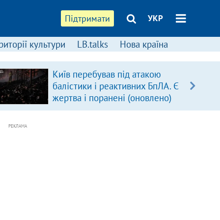
Підтримати
УКР
риторії культури
LB.talks
Нова країна
Київ перебував під атакою
балістики і реактивних БпЛА. Є
жертва і поранені (оновлено)
РЕКЛАМА