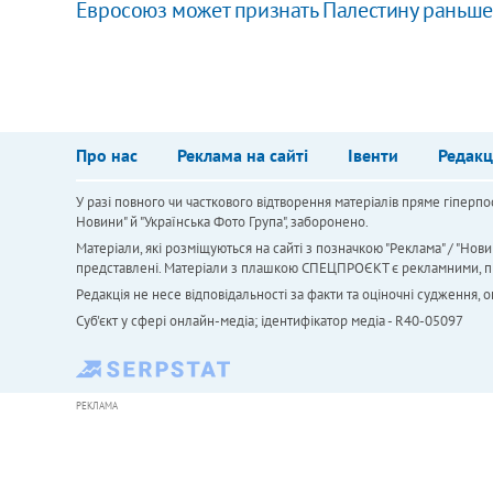
Евросоюз может признать Палестину раньш
Про нас
Реклама на сайті
Івенти
Редакц
У разі повного чи часткового відтворення матеріалів пряме гіперпо
Новини" й "Українська Фото Група", заборонено.
Матеріали, які розміщуються на сайті з позначкою "Реклама" / "Нови
представлені. Матеріали з плашкою СПЕЦПРОЄКТ є рекламними, проте
Редакція не несе відповідальності за факти та оціночні судження,
Cуб'єкт у сфері онлайн-медіа; ідентифікатор медіа - R40-05097
РЕКЛАМА