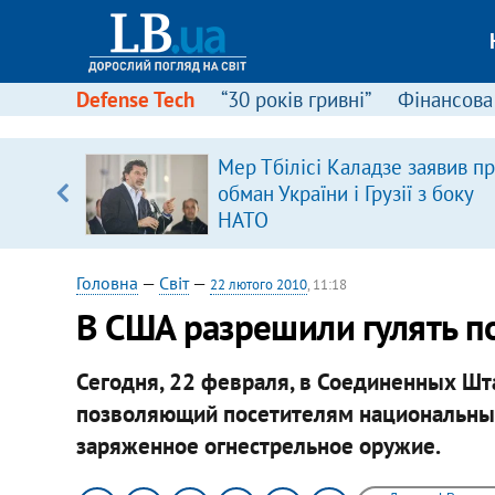
Defense Tech
“30 років гривні”
Фінансова
щодо
Мер Тбілісі Каладзе заявив п
 у
обман України і Грузії з боку
ої ходи
НАТО
Головна
—
Світ
—
22 лютого 2010
, 11:18
В США разрешили гулять п
Сегодня, 22 февраля, в Соединенных Шта
позволяющий посетителям национальных 
заряженное огнестрельное оружие.