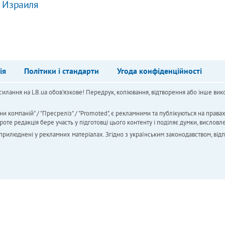
е Израиля
ія
Політики і стандарти
Угода конфіденційності
силання на LB.ua обов'язкове! Передрук, копіювання, відтворення або інше вико
ни компаній" / "Пресреліз" / "Promoted", є рекламними та публікуються на права
 редакція бере участь у підготовці цього контенту і поділяє думки, висловле
 оприлюднені у рекламних матеріалах. Згідно з українським законодавством, від