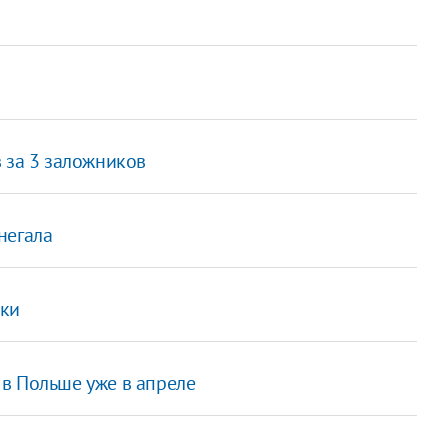
 за 3 заложников
негала
ики
в Польше уже в апреле