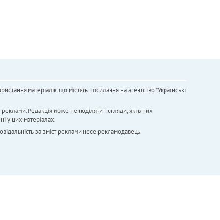
ристання матеріалів, що містять посилання на агентство "Українськi
х реклами. Редакція може не поділяти погляди, які в них
ні у цих матеріалах.
повідальність за зміст реклами несе рекламодавець.