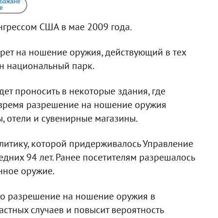
 бажане
e
грессом США в мае 2009 года.
рет на ношение оружия, действующий в тех
н национальный парк.
дет проносить в некоторые здания, где
 время разрешение на ношение оружия
ы, отели и сувенирные магазины.
литику, которой придерживалось Управление
дних 94 лет. Ранее посетителям разрешалось
нное оружие.
то разрешение на ношение оружия в
астных случаев и повысит вероятность