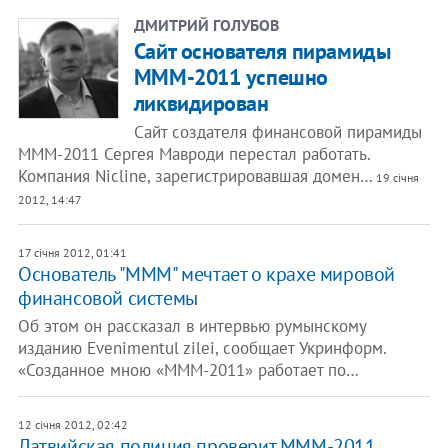
ДМИТРИЙ ГОЛУБОВ
Cайт основателя пирамиды
МММ-2011 успешно
ликвидирован
Сайт создателя финансовой пирамиды
МММ-2011 Сергея Мавроди перестал работать.
Компания Nicline, зарегистрировавшая домен…
19 січня
2012, 14:47
17 січня 2012, 01:41
Основатель "МММ" мечтает о крахе мировой
финансовой системы
Об этом он рассказал в интервью румынскому
изданию Evenimentul zilei, сообщает Укринформ.
«Созданное мною «МММ-2011» работает по…
12 січня 2012, 02:42
​Латвийская полиция проверит МММ-2011