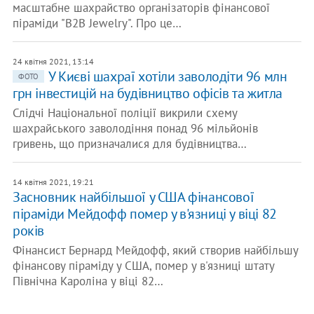
масштабне шахрайство організаторів фінансової
піраміди "B2B Jewelry". Про це…
24 квітня 2021, 13:14
У Києві шахраї хотіли заволодіти 96 млн
ФОТО
грн інвестицій на будівництво офісів та житла
Слідчі Національної поліції викрили схему
шахрайського заволодіння понад 96 мільйонів
гривень, що призначалися для будівництва…
14 квітня 2021, 19:21
Засновник найбільшої у США фінансової
піраміди Мейдофф помер у в'язниці у віці 82
років
Фінансист Бернард Мейдофф, який створив найбільшу
фінансову піраміду у США, помер у в'язниці штату
Північна Кароліна у віці 82…