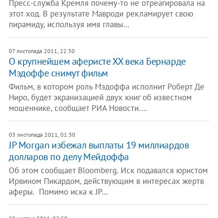
Пресс-служба Кремля почему-то не отреагировала на
этот ход. В результате Мавроди рекламирует свою
пирамиду, используя имя главы…
07 листопада 2011, 22:30
О крупнейшем аферисте ХХ века Бернарде
Мэдоффе снимут фильм
Фильм, в котором роль Мэдоффа исполнит Роберт Де
Ниро, будет экранизацией двух книг об известном
мошеннике, сообщает РИА Новости.…
03 листопада 2011, 01:30
JP Morgan избежал выплаты 19 миллиардов
долларов по делу Мейдоффа
Об этом сообщает Bloomberg. Иск подавался юристом
Ирвином Пикардом, действующим в интересах жертв
аферы. Помимо иска к JP…