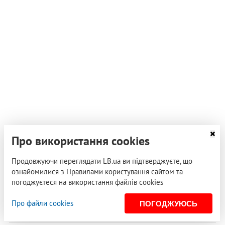
Про використання cookies
Продовжуючи переглядати LB.ua ви підтверджуєте, що
18 вересня 2011, 05:31
​В Киев вернулась финансовая пирамида МММ
ознайомилися з Правилами користування сайтом та
погоджуєтеся на використання файлів cookies
На рекламном щите человек в черной одежде, сидя
на куче денег, предупреждает, что финансовые
Про файли cookies
ПОГОДЖУЮСЬ
пирамиды опасны для финансового…