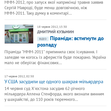
МММ-2012, про запуск якої наприкінці травня заявив
Сергій Мавроді, буде менш довговічною, ніж
МММ-2011. Таку думку в коментарі…
18 червня 2012, 15:30
ДМИТРИЙ КУЗЬМИН
Піраміди: встигнути до
ВІДЕО
розпаду
Піраміда "МММ-2011" припинила своє існування. І
заледве чи когось із аферистів буде покарано. Україна
мало не оберігає фінансових…
17 червня 2012, 02:50
У США засудили ще одного шахрая-мільярдера
14 червня суд Х'юстона засудив 62-річного
мільярдера Аллена Стенфорда, якого визнали винним
у шахрайстві, до 110 років тюремного…