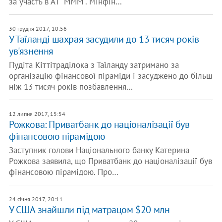
за участь в АТ "МММ". Мінфін…
30 грудня 2017, 10:56
У Таїланді шахрая засудили до 13 тисяч років
ув'язнення
Пудіта Кіттітраділока з Таїланду затримано за
організацію фінансової піраміди і засуджено до більш
ніж 13 тисяч років позбавлення…
12 липня 2017, 15:54
Рожкова: Приватбанк до націоналізації був
фінансовою пірамідою
Заступник голови Національного банку Катерина
Рожкова заявила, що Приватбанк до націоналізації був
фінансовою пірамідою. Про…
24 січня 2017, 20:11
У США знайшли під матрацом $20 млн