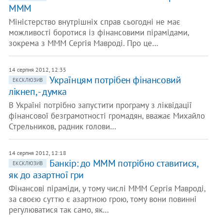
МММ
Міністерство внутрішніх справ сьогодні не має
можливості боротися із фінансовими пірамідами,
зокрема з МММ Сергія Мавроді. Про це…
14 серпня 2012, 12:35
Українцям потрібен фінансовий
ЕКСКЛЮЗИВ
лікнеп, - думка
В Україні потрібно запустити програму з ліквідації
фінансової безграмотності громадян, вважає Михайло
Стрельников, радник голови…
14 серпня 2012, 12:18
Банкір: до МММ потрібно ставитися,
ЕКСКЛЮЗИВ
як до азартної гри
Фінансові піраміди, у тому числі МММ Сергія Мавроді,
за своєю суттю є азартною грою, тому вони повинні
регулюватися так само, як…