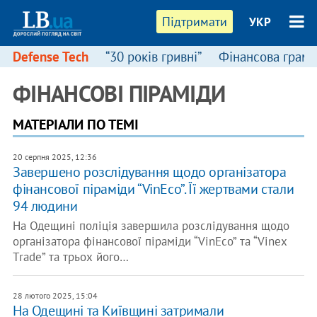
Підтримати
УКР
Defense Tech
“30 років гривні”
Фінансова грамо
ФІНАНСОВІ ПІРАМІДИ
МАТЕРІАЛИ ПО ТЕМІ
20 серпня 2025, 12:36
Завершено розслідування щодо організатора
фінансової піраміди “VinEco”. Її жертвами стали
94 людини
На Одещині поліція завершила розслідування щодо
організатора фінансової піраміди “VinEco” та “Vinex
Тrade” та трьох його…
28 лютого 2025, 15:04
На Одещині та Київщині затримали