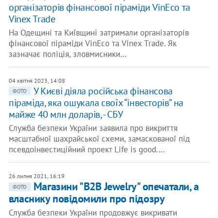
організаторів фінансової піраміди VinEco та
Vinex Тrade
На Одещині та Київщині затримали організаторів
фінансової піраміди VinEco та Vinex Тrade. Як
зазначає поліція, зловмисники…
04 квітня 2023, 14:08
У Києві діяла російська фінансова
ФОТО
піраміда, яка ошукала своїх “інвесторів” на
майже 40 млн доларів, - СБУ
Служба безпеки України заявила про викриття
масштабної шахрайської схеми, замаскованої під
псевдоінвестиційний проект Life is good.…
26 липня 2021, 16:19
Магазини "B2B Jewelry" опечатали, а
ФОТО
власнику повідомили про підозру
Служба безпеки України продовжує викривати