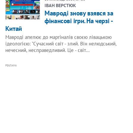
ІВАН ВЕРСТЮК
Мавроді знову взявся за
фінансові ігри. На черзі -
Китай
Мавроді апелює до маргіналів своєю лівацькою
ідеологією: "Сучасний світ - злий. Він нелюдський,
нечесний, несправедливий. Це - світ…
РЕКЛАМА