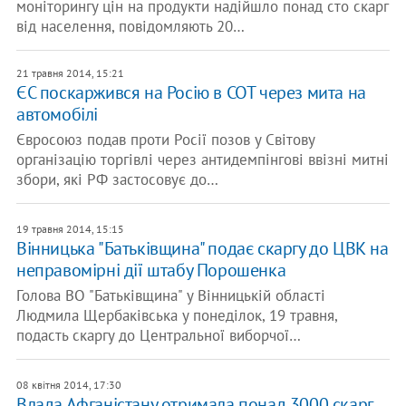
моніторингу цін на продукти надійшло понад сто скарг
від населення, повідомляють 20…
21 травня 2014, 15:21
ЄС поскаржився на Росію в СОТ через мита на
автомобілі
Євросоюз подав проти Росії позов у Світову
організацію торгівлі через антидемпінгові ввізні митні
збори, які РФ застосовує до…
19 травня 2014, 15:15
Вінницька "Батьківщина" подає скаргу до ЦВК на
неправомірні дії штабу Порошенка
Голова ВО "Батьківщина" у Вінницькій області
Людмила Щербаківська у понеділок, 19 травня,
подасть скаргу до Центральної виборчої…
08 квітня 2014, 17:30
Влада Афганістану отримала понад 3000 скарг