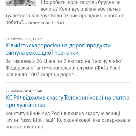
Що робити, коли постіль брудна чи
волога? Коли дує з вікна або немає
туалетного паперу? Коли п'яний провідник нічого не
робить?…
26 червня 2015, 15:03
04 лютого 2015, 17:49
Кількість скарг росіян на дорогі продукти
сягнула рекордної позначки
За тиждень з 26 січня по 2 лютого на "гарячу лінію"
Федеральної антимонопольної служби (ФАС) Росії
надійшло 1007 скарг на дорогі…
22 жовтня 2014, 11:48
КС РФ відхилив скаргу Толоконнікової на статтю
про хуліганство
Конституційний суд Росії відхилив скаргу учасниці
групи Pussy Riot Надії Толоконнікової, яка оскаржувала
положення статті…