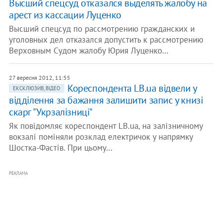
Высший спецсуд отказался выделять жалобу на
арест из кассации Луценко
Высший спецсуд по рассмотрению гражданских и
уголовных дел отказался допустить к рассмотрению
Верховным Судом жалобу Юрия Луценко…
27 вересня 2012, 11:55
Кореспондента LB.ua відвели у
ЕКСКЛЮЗИВ, ВІДЕО
відділення за бажання залишити запис у книзі
скарг "Укрзалізниці"
Як повідомляє кореспондент LB.ua, на залізничному
вокзалі поміняли розклад електричок у напрямку
Шостка-Фастів. При цьому…
РЕКЛАМА