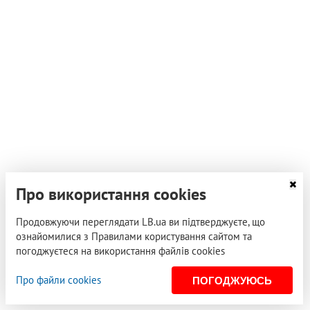
Про використання cookies
11 квітня 2012, 15:31
Продовжуючи переглядати LB.ua ви підтверджуєте, що
"Металлист" пожаловался на "Днепр"
ознайомилися з Правилами користування сайтом та
Суркису
погоджуєтеся на використання файлів cookies
Так клуб-хозяин поля не смог гарантировать
безопасность команды ФК "Металлист" в период
Про файли cookies
ПОГОДЖУЮСЬ
пребывания в Днепропетровске, о чем сообщил…