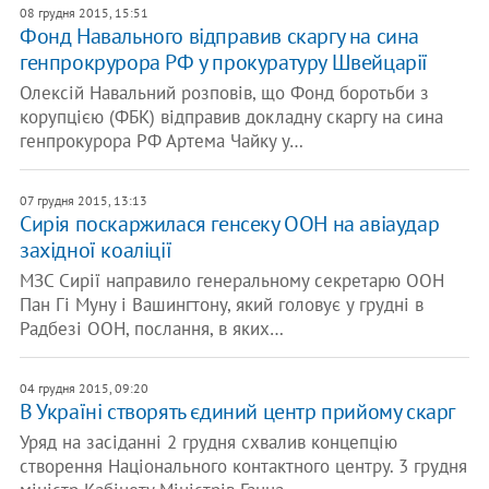
08 грудня 2015, 15:51
Фонд Навального відправив скаргу на сина
генпрокрурора РФ у прокуратуру Швейцарії
Олексій Навальний розповів, що Фонд боротьби з
корупцією (ФБК) відправив докладну скаргу на сина
генпрокурора РФ Артема Чайку у…
07 грудня 2015, 13:13
Сирія поскаржилася генсеку ООН на авіаудар
західної коаліції
МЗС Сирії направило генеральному секретарю ООН
Пан Гі Муну і Вашингтону, який головує у грудні в
Радбезі ООН, послання, в яких…
04 грудня 2015, 09:20
В Україні створять єдиний центр прийому скарг
Уряд на засіданні 2 грудня схвалив концепцію
створення Національного контактного центру. 3 грудня