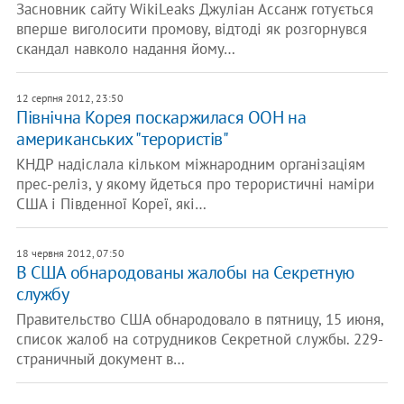
Засновник сайту WikiLeaks Джуліан Ассанж готується
вперше виголосити промову, відтоді як розгорнувся
скандал навколо надання йому…
12 серпня 2012, 23:50
Північна Корея поскаржилася ООН на
американських "терористів"
КНДР надіслала кільком міжнародним організаціям
прес-реліз, у якому йдеться про терористичні наміри
США і Південної Кореї, які…
18 червня 2012, 07:50
В США обнародованы жалобы на Секретную
службу
Правительство США обнародовало в пятницу, 15 июня,
список жалоб на сотрудников Секретной службы. 229-
страничный документ в…