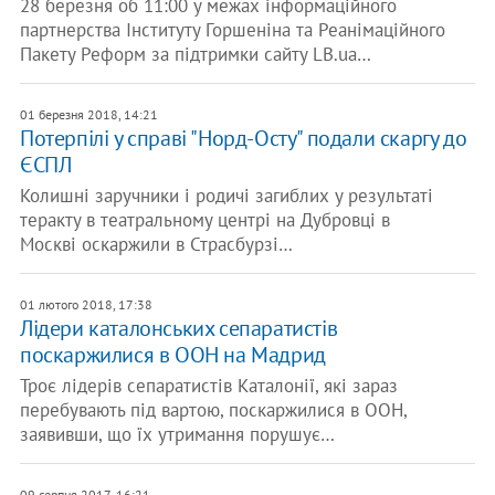
28 березня об 11:00 у межах інформаційного
партнерства Інституту Горшеніна та Реанімаційного
Пакету Реформ за підтримки сайту LB.ua…
01 березня 2018, 14:21
Потерпілі у справі "Норд-Осту" подали скаргу до
ЄСПЛ
Колишні заручники і родичі загиблих у результаті
теракту в театральному центрі на Дубровці в
Москві оскаржили в Страсбурзі…
01 лютого 2018, 17:38
Лідери каталонських сепаратистів
поскаржилися в ООН на Мадрид
Троє лідерів сепаратистів Каталонії, які зараз
перебувають під вартою, поскаржилися в ООН,
заявивши, що їх утримання порушує…
09 серпня 2017, 16:21