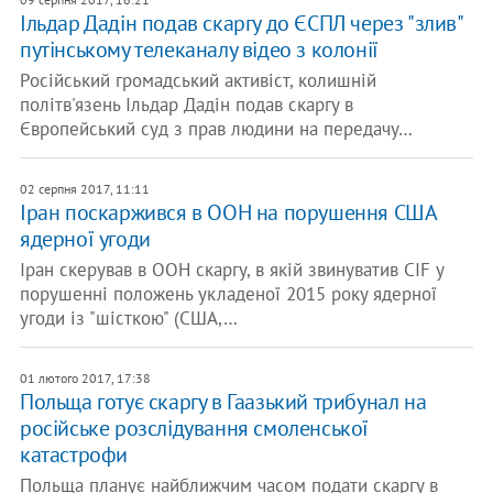
Ільдар Дадін подав скаргу до ЄСПЛ через "злив"
путінському телеканалу відео з колонії
Російський громадський активіст, колишній
політв'язень Ільдар Дадін подав скаргу в
Європейський суд з прав людини на передачу…
02 серпня 2017, 11:11
Іран поскаржився в ООН на порушення США
ядерної угоди
Іран скерував в ООН скаргу, в якій звинуватив CIF у
порушенні положень укладеної 2015 року ядерної
угоди із "шісткою" (США,…
01 лютого 2017, 17:38
Польща готує скаргу в Гаазький трибунал на
російське розслідування смоленської
катастрофи
Польща планує найближчим часом подати скаргу в