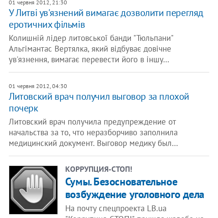
01 червня 2012, 21:30
У Литві ув'язнений вимагає дозволити перегляд
еротичних фільмів
Колишній лідер литовської банди "Тюльпани"
Альгімантас Вертялка, який відбуває довічне
ув'язнення, вимагає перевести його в іншу…
01 червня 2012, 04:30
Литовский врач получил выговор за плохой
почерк
Литовский врач получила предупреждение от
начальства за то, что неразборчиво заполнила
медицинский документ. Выговор медику был…
КОРРУПЦИЯ-СТОП!
Сумы. Безосновательное
возбуждение уголовного дела
На почту спецпроекта LB.ua