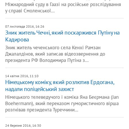
Міжнародний суду в Гаазі на російське розслідування
у справі Смоленської…
07 листопада 2016, 16:26
Зник житель Чечні, який поскаржився Путіну на
Кадирова
Зник житель чеченського села Кенхі Рамзан
Джалалдінов, який записав відеозвернення до
президента РФ Володимира Путіна з…
14 квітня 2016, 11:10
Німецькому коміку, який розлютив Ердогана,
надали поліцейський захист
Німецького телеведучого і коміка Яна Беєрмана (Jan
Boehermann), який переказом гумористичного вірша
розгнівав президента Туреччини…
24 березня 2016, 16:30