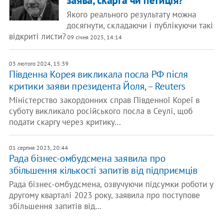
заява, скарга чи петиція?
Якого реального результату можна
досягнути, складаючи і публікуючи такі
відкриті листи?
09 січня 2025, 14:14
03 лютого 2024, 15:39
Південна Корея викликала посла РФ після
критики заяви президента Йоля, – Reuters
Міністерство закордонних справ Південної Кореї в
суботу викликало російського посла в Сеулі, щоб
подати скаргу через критику…
01 серпня 2023, 20:44
Рада бізнес-омбудсмена заявила про
збільшення кількості запитів від підприємців
Рада бізнес-омбудсмена, озвучуючи підсумки роботи у
другому кварталі 2023 року, заявила про поступове
збільшення запитів від…