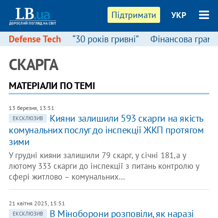
Підтримати
УКР
Defense Tech
“30 років гривні”
Фінансова грамо
СКАРГА
МАТЕРІАЛИ ПО ТЕМІ
13 березня, 13:51
Кияни залишили 593 скарги на якість
ЕКСКЛЮЗИВ
комунальних послуг до інспекції ЖКП протягом
зими
У грудні кияни залишили 79 скарг, у січні 181,а у
лютому 333 скарги до інспекції з питань контролю у
сфері житлово – комунальних…
21 квітня 2025, 15:51
В Міноборони розповіли, як наразі
ЕКСКЛЮЗИВ