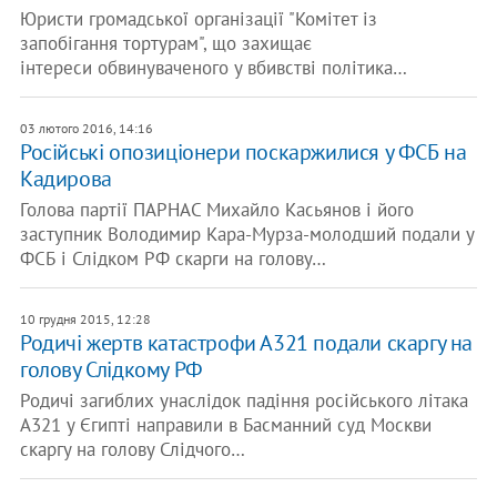
Юристи громадської організації "Комітет із
запобігання тортурам", що захищає
інтереси обвинуваченого у вбивстві політика…
03 лютого 2016, 14:16
Російські опозиціонери поскаржилися у ФСБ на
Кадирова
Голова партії ПАРНАС Михайло Касьянов і його
заступник Володимир Кара-Мурза-молодший подали у
ФСБ і Слідком РФ скарги на голову…
10 грудня 2015, 12:28
Родичі жертв катастрофи А321 подали скаргу на
голову Слідкому РФ
Родичі загиблих унаслідок падіння російського літака
А321 у Єгипті направили в Басманний суд Москви
скаргу на голову Слідчого…