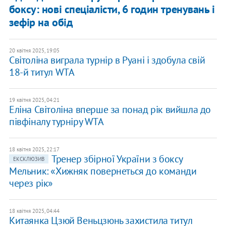
боксу: нові спеціалісти, 6 годин тренувань і
зефір на обід
20 квітня 2025, 19:05
​Світоліна виграла турнір в Руані і здобула свій
18-й титул WTA
19 квітня 2025, 04:21
Еліна Світоліна вперше за понад рік вийшла до
півфіналу турніру WTA
18 квітня 2025, 22:17
Тренер збірної України з боксу
ЕКСКЛЮЗИВ
Мельник: «Хижняк повернеться до команди
через рік»
18 квітня 2025, 04:44
Китаянка Цзюй Веньцзюнь захистила титул