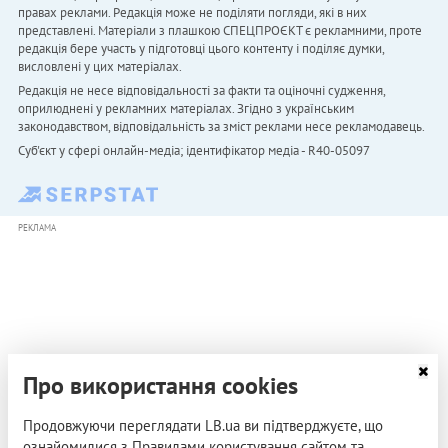
правах реклами. Редакція може не поділяти погляди, які в них
представлені. Матеріали з плашкою СПЕЦПРОЄКТ є рекламними, проте
редакція бере участь у підготовці цього контенту і поділяє думки,
висловлені у цих матеріалах.
Редакція не несе відповідальності за факти та оціночні судження,
оприлюднені у рекламних матеріалах. Згідно з українським
законодавством, відповідальність за зміст реклами несе рекламодавець.
Cуб'єкт у сфері онлайн-медіа; ідентифікатор медіа - R40-05097
РЕКЛАМА
Про використання cookies
Продовжуючи переглядати LB.ua ви підтверджуєте, що
ознайомилися з Правилами користування сайтом та