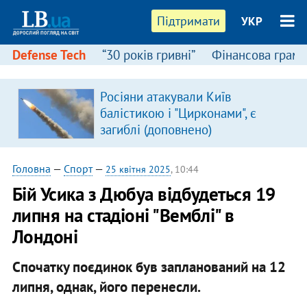
Підтримати
УКР
Defense Tech
“30 років гривні”
Фінансова грамо
:
Росіяни атакували Київ
балістикою і "Цирконами", є
загиблі (доповнено)
Головна
—
Спорт
—
25 квітня 2025
, 10:44
Бій Усика з Дюбуа відбудеться 19
липня на стадіоні "Вемблі" в
Лондоні
Спочатку поєдинок був запланований на 12
липня, однак, його перенесли.