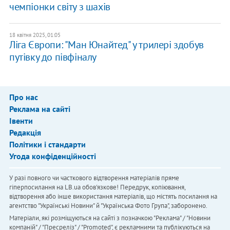
чемпіонки світу з шахів
18 квітня 2025, 01:05
Ліга Європи: "Ман Юнайтед" у трилері здобув
путівку до півфіналу
Про нас
Реклама на сайті
Івенти
Редакція
Політики і стандарти
Угода конфіденційності
У разі повного чи часткового відтворення матеріалів пряме
гіперпосилання на LB.ua обов'язкове! Передрук, копіювання,
відтворення або інше використання матеріалів, що містять посилання на
агентство "Українськi Новини" й "Українська Фото Група", заборонено.
Матеріали, які розміщуються на сайті з позначкою "Реклама" / "Новини
компаній" / "Пресреліз" / "Promoted", є рекламними та публікуються на