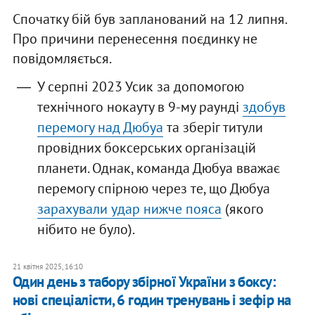
Спочатку бій був запланований на 12 липня.
Про причини перенесення поєдинку не
повідомляється.
У серпні 2023 Усик за допомогою
технічного нокауту в 9-му раунді
здобув
перемогу над Дюбуа
та зберіг титули
провідних боксерських організацій
планети. Однак, команда Дюбуа вважає
перемогу спірною через те, що Дюбуа
зарахували удар нижче пояса
(якого
нібито не було).
21 квітня 2025, 16:10
Один день з табору збірної України з боксу:
нові спеціалісти, 6 годин тренувань і зефір на