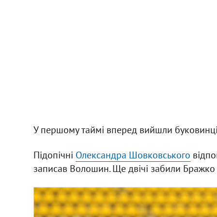
У першому таймі вперед вийшли буковинці:
Підопічні
Олександра Шовковського
відпов
записав Волошин. Ще двічі забили Бражко