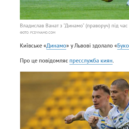
Владислав Ванат з "Динамо" (праворуч) під час
ФОТО: FCDYNAMO.COM
Київське «
Динамо
» у Львові здолало «
Буко
Про це повідомляє
пресслужба киян
.