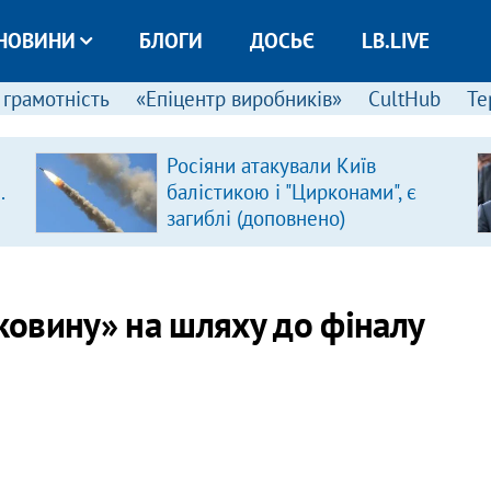
НОВИНИ
БЛОГИ
ДОСЬЄ
LB.LIVE
 грамотність
«Епіцентр виробників»
CultHub
Те
Росіяни атакували Київ
.
балістикою і "Цирконами", є
загиблі (доповнено)
овину» на шляху до фіналу