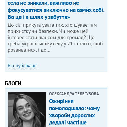
села не зникали, важливо не
фокусуватися виключно на самих собі.
Бо це і є шлях у забуття»
До сіл прикута увага тих, хто шукає там
прихистку чи безпеки. Чи може цей
інтерес стати шансом для громад? Що
треба українському селу у 21 столітті, щоб
розвиватися, і до…
Всі публікації
БЛОГИ
ОЛЕКСАНДРА ТЕЛЕГУЗОВА
Ожиріння
помолодшало: чому
хвороби дорослих
дедалі частіше