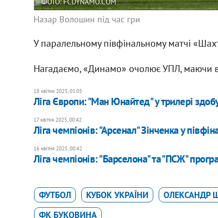
ФОТО: FCDYNAMO.COM
Назар Волошин під час гри
У паралельному півфінальному матчі «Шахт
Нагадаємо, «Динамо» очолює УПЛ, маючи в а
18 квітня 2025, 01:05
Ліга Європи: "Ман Юнайтед" у трилері здобу
17 квітня 2025, 00:42
Ліга чемпіонів: "Арсенал" Зінченка у півфін
16 квітня 2025, 00:42
Ліга чемпіонів: "Барселона" та "ПСЖ" прогр
ФУТБОЛ
КУБОК УКРАЇНИ
ОЛЕКСАНДР 
ФК БУКОВИНА