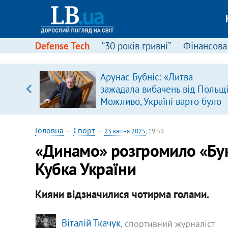
Defense Tech
“30 років гривні”
Фінансова
Арунас Бубніс: «Литва
зажадала вибачень від Польщі
вщині
Можливо, Україні варто було
і –
зробити так само»
ах
Головна
—
Спорт
—
23 квітня 2025
, 19:59
«Динамо» розгромило «Бук
Кубка України
Кияни відзначилися чотирма голами.
Віталій Ткачук
, спортивний журналіст