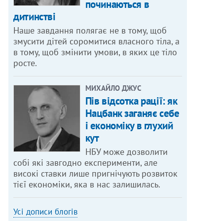
починаються в
дитинстві
Наше завдання полягає не в тому, щоб
змусити дітей соромитися власного тіла, а
в тому, щоб змінити умови, в яких це тіло
росте.
МИХАЙЛО ДЖУС
Пів відсотка рації: як
Нацбанк заганяє себе
і економіку в глухий
кут
НБУ може дозволити
собі які завгодно експерименти, але
високі ставки лише пригнічують розвиток
тієї економіки, яка в нас залишилась.
Усі дописи блогів