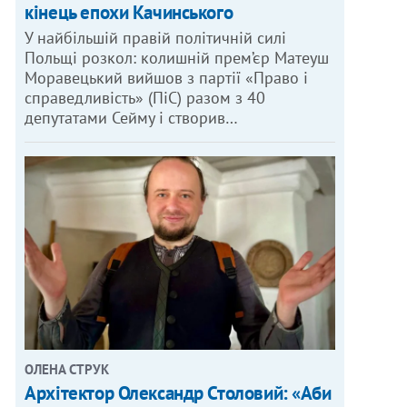
кінець епохи Качинського
У найбільшій правій політичній силі
Польщі розкол: колишній прем’єр Матеуш
Моравецький вийшов з партії «Право і
справедливість» (ПіС) разом з 40
депутатами Сейму і створив…
ОЛЕНА СТРУК
Архітектор Олександр Столовий: «Аби