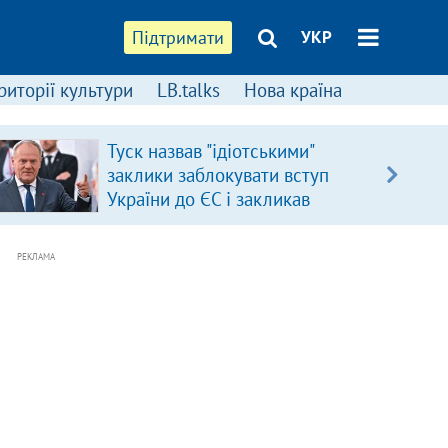
Підтримати
УКР
риторії культури
LB.talks
Нова країна
Туск назвав "ідіотськими"
заклики заблокувати вступ
України до ЄС і закликав
припинити антиукраїнську
риторику
РЕКЛАМА