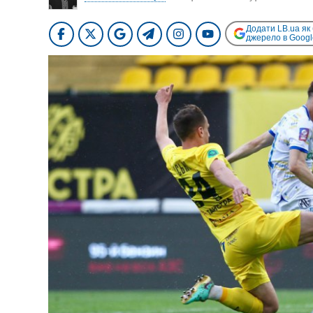
Додати LB.ua як
джерело в Googl