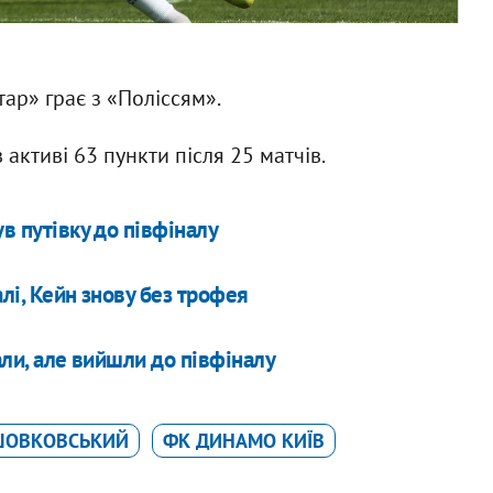
ар» грає з «Поліссям».
ктиві 63 пункти після 25 матчів.
в путівку до півфіналу
алі, Кейн знову без трофея
али, але вийшли до півфіналу
ШОВКОВСЬКИЙ
ФК ДИНАМО КИЇВ