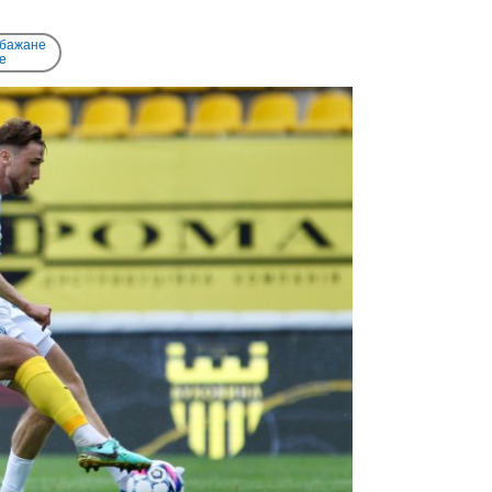
 бажане
e