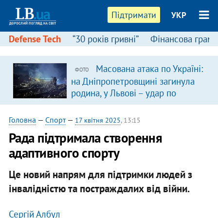
Підтримати
УКР
Defense Tech
“30 років гривні”
Фінансова грамо
Масована атака по Україні:
ФОТО
на Дніпропетровщині загинула
родина, у Львові – удар по
багатоповерхівках
(доповнюється)
Головна
—
Спорт
—
17 квітня 2025
, 13:15
Рада підтримала створення
адаптивного спорту
Це новий напрям для підтримки людей з
інвалідністю та постраждалих від війни.
Сергій Албул