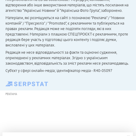
відтворення або інше використання матеріалів, що містять посилання на
агентство "Українськi Новини" й "Українська Фото Група", заборонено.
Матеріали, які розміщуються на сайті з позначкою "Реклама" / "Новини
компаній" / "Пресреліз" / "Promoted", є рекламними та публікуються на
правах реклами. Редакція може не поділяти погляди, які в них
представлені. Матеріали з плашкою СПЕЦПРОЄКТ є рекламними, проте
редакція бере участь у підготовці цього контенту і поділяє думки,
висловлені у цих матеріалах.
Редакція не несе відповідальності за факти та оціночні судження,
оприлюднені у рекламних матеріалах. Згідно з українським
законодавством, відповідальність за зміст реклами несе рекламодавець.
Cуб'єкт у сфері онлайн-медіа; ідентифікатор медіа - R40-05097
РЕКЛАМА