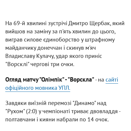
На 69-й хвилині зустрічі Дмитро Щербак, який
вийшов на заміну за п'ять хвилин до цього,
виграв силове єдиноборство у штрафному
майданчику донеччан і скинув м'яч
Владиславу Кулачу, удар якого приніс
"Ворсклі" чергові три очки.
Огляд матчу "Олімпік" - "Ворскла"
- на
сайті
офіційного мовника УПЛ.
Завдяки виїзній перемозі "Динамо" над
"Рухом" (2:0) у чемпіонаті триває двовладдя -
полтавчани і кияни набрали по 14 очок.