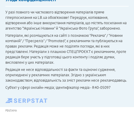
У разі повного чи часткового відтворення матеріалів пряме
гіперпосилання на LB.ua обов'язкове! Передрук, копіювання,
відтворення або інше використання матеріалів, що містять посилання на
агентство "Українськi Новини" й "Українська Фото Група", заборонено.
Матеріали, які розміщуються на сайті з позначкою "Реклама" / "Новини
компаній" / "Пресреліз" / "Promoted", є рекламними та публікуються на
правах реклами. Редакція може не поділяти погляди, які в них
представлені. Матеріали з плашкою СПЕЦПРОЄКТ є рекламними, проте
редакція бере участь у підготовці цього контенту і поділяє думки,
висловлені у цих матеріалах.
Редакція не несе відповідальності за факти та оціночні судження,
оприлюднені у рекламних матеріалах. Згідно з українським
законодавством, відповідальність за зміст реклами несе рекламодавець.
Cуб'єкт у сфері онлайн-медіа; ідентифікатор медіа - R40-05097
РЕКЛАМА