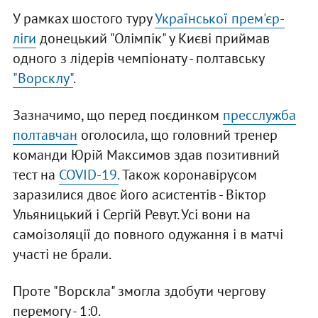
У рамках шостого туру
Української прем'єр-
ліги
донецький "Олімпік" у Києві приймав
одного з лідерів чемпіонату - полтавську
"Ворсклу"
.
Зазначимо, що перед поєдинком
пресслужба
полтавчан
оголосила, що головний тренер
команди Юрій Максимов здав позитивний
тест на
COVID-19.
Також коронавірусом
заразилися двоє його асистентів - Віктор
Ульяницький і Сергій Ревут. Усі вони на
самоізоляції до повного одужання і в матчі
участі не брали.
Проте "Ворскла" змогла здобути чергову
перемогу - 1:0.