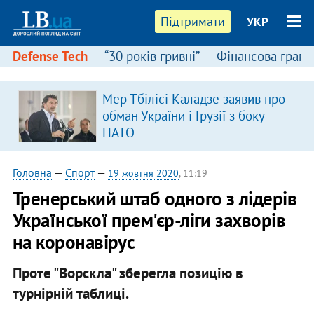
Підтримати
УКР
Defense Tech
“30 років гривні”
Фінансова грамо
Мер Тбілісі Каладзе заявив про
я
обман України і Грузії з боку
НАТО
Головна
—
Спорт
—
19 жовтня 2020
, 11:19
Тренерський штаб одного з лідерів
Української прем'єр-ліги захворів
на коронавірус
Проте "Ворскла" зберегла позицію в
турнірній таблиці.