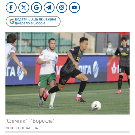
Додати LB.ua як бажане
джерело в Google
"Олімпік" - "Ворскла"
ФОТО: FOOTBALL.UA