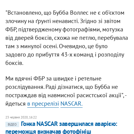
"Встановлено, що Бубба Воллес не є об'єктом
злочину на ґрунті ненависті. Згідно зі звітом
ФБР, підтвердженому фотографіями, мотузка
від дверей боксів, схожа не петлю, перебувала
там з минулої осені. Очевидно, це було
задовго до прибуття 43-х команд і розподілу
боксів.
Ми вдячні ФБР за швидке і ретельне
розслідування. Раді дізнатися, що Бубба не
постраждав від навмисної расистської акції", -
йдеться
в пресрелізі
NASCAR
.
23 червня 2020, 16:22
Гонка NASCAR завершилася аварією:
ВІДЕО
переможця визначав фотофініш