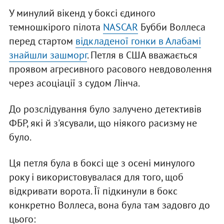
У минулий вікенд у боксі єдиного
темношкірого пілота
NASCAR
Бубби Воллеса
перед стартом
відкладеної гонки в Алабамі
знайшли зашморг
. Петля в США вважається
проявом агресивного расового невдоволення
через асоціації з судом Лінча.
До розслідування було залучено детективів
ФБР, які й з'ясували, що ніякого расизму не
було.
Ця петля була в боксі ще з осені минулого
року і використовувалася для того, щоб
відкривати ворота. Її підкинули в бокс
конкретно Воллеса, вона була там задовго до
цього: