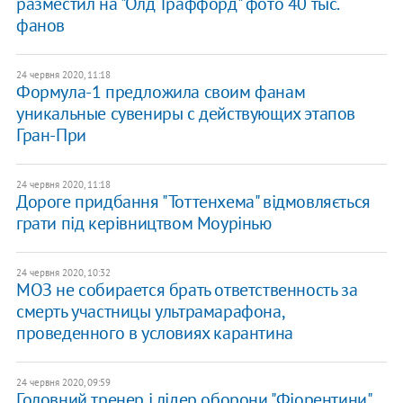
разместил на "Олд Траффорд" фото 40 тыс.
фанов
24 червня 2020, 11:18
Формула-1 предложила своим фанам
уникальные сувениры с действующих этапов
Гран-При
24 червня 2020, 11:18
Дороге придбання "Тоттенхема" відмовляється
грати під керівництвом Моурінью
24 червня 2020, 10:32
МОЗ не собирается брать ответственность за
смерть участницы ультрамарафона,
проведенного в условиях карантина
24 червня 2020, 09:59
Головний тренер і лідер оборони "Фіорентини"