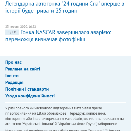
Легендарна автогонка "24 години Спа" вперше в
історії буде тривати 25 годин
23 червня 2020, 16:22
Гонка NASCAR завершилася аварією:
ВІДЕО
переможця визначав фотофініш
Про нас
Реклама на сайті
Івенти
Редакція
Політики і стандарти
Угода конфіденційності
У разі повного чи часткового відтворення матеріалів пряме
гіперпосилання на LB.ua обов'язкове! Передрук, копіювання,
відтворення або інше використання матеріалів, що містять посилання на
агентство "Українськi Новини" й "Українська Фото Група", заборонено.
Матеріали, які розміщуються на сайті з позначкою "Реклама" / "Новини