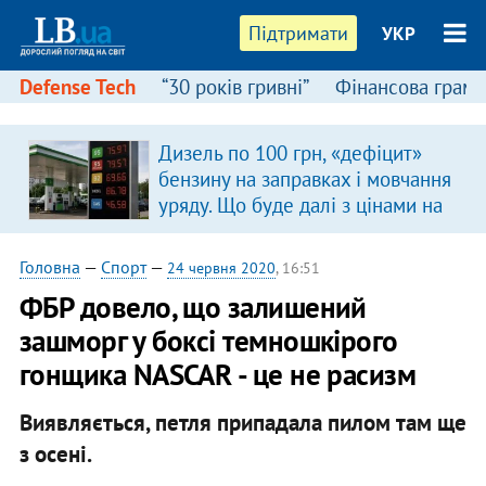
Підтримати
УКР
Defense Tech
“30 років гривні”
Фінансова грамо
:
Дизель по 100 грн, «дефіцит»
бензину на заправках і мовчання
уряду. Що буде далі з цінами на
пальне?
Головна
—
Спорт
—
24 червня 2020
, 16:51
ФБР довело, що залишений
зашморг у боксі темношкірого
гонщика NASCAR - це не расизм
Виявляється, петля припадала пилом там ще
з осені.