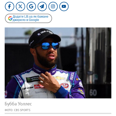
Додати LB.ua як бажане
джерело в Google
Бубба Уоллес
ФОТО: CBS SPORTS