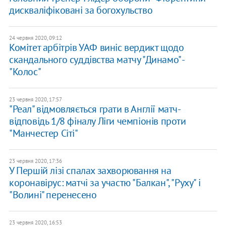
дискваліфіковані за богохульство
24 червня 2020, 09:12
Комітет арбітрів УАФ виніс вердикт щодо
скандального суддівства матчу "Динамо" -
"Колос"
23 червня 2020, 17:57
"Реал" відмовляється грати в Англії матч-
відповідь 1/8 фіналу Ліги чемпіонів проти
"Манчестер Сіті"
23 червня 2020, 17:36
У Першій лізі спалах захворювання на
коронавірус: матчі за участю "Балкан", "Руху" і
"Волині" перенесено
23 червня 2020, 16:53