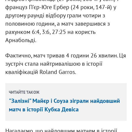
француз П'єр-Юге Ербер (24 роки, 147-й) у
другому раунді відбору грали чотири з
половиною години, а матч завершився з
рахунком 6:4, 3:6, 27:25 на користь
Арнабольді.
Фактично, матч тривав 4 години 26 хвилин. Ця
зустріч стала найтривалішою в історії
кваліфікацій Roland Garros.
ЧИТАЙТЕ ТАКОЖ
"Залізні" Майєр і Соуза зіграли найдовший
матч в історії Кубка Девіса
Нагадаємо, що найдовшим матчем в історії