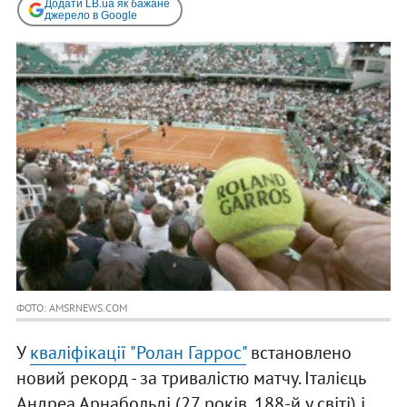
Додати LB.ua як бажане
джерело в Google
ФОТО: AMSRNEWS.COM
У
кваліфікації "Ролан Гаррос"
встановлено
новий рекорд - за тривалістю матчу. Італієць
Андреа Арнабольді (27 років, 188-й у світі) і