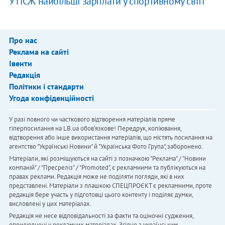
У ПСЖ найбільші зарплати у спортивному світі
Про нас
Реклама на сайті
Івенти
Редакція
Політики і стандарти
Угода конфіденційності
У разі повного чи часткового відтворення матеріалів пряме
гіперпосилання на LB.ua обов'язкове! Передрук, копіювання,
відтворення або інше використання матеріалів, що містять посилання на
агентство "Українськi Новини" й "Українська Фото Група", заборонено.
Матеріали, які розміщуються на сайті з позначкою "Реклама" / "Новини
компаній" / "Пресреліз" / "Promoted", є рекламними та публікуються на
правах реклами. Редакція може не поділяти погляди, які в них
представлені. Матеріали з плашкою СПЕЦПРОЄКТ є рекламними, проте
редакція бере участь у підготовці цього контенту і поділяє думки,
висловлені у цих матеріалах.
Редакція не несе відповідальності за факти та оціночні судження,
оприлюднені у рекламних матеріалах. Згідно з українським