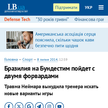
Підтримати
УКР
Defense Tech
“30 років гривні”
Фінансова грамо
Американська асоціація серця
пояснила, скільки чашок кави
безпечно пити щодня
Головна
—
Спорт
—
8 липня 2014
, 12:59
Бразилия на Бундестим пойдет с
двумя форвардами
Травма Неймара вынудила тренера искать
новые варианты игры