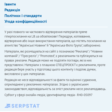
Івенти
Редакція
Політики і стандарти
Угода конфіденційності
У разі повного чи часткового відтворення матеріалів пряме
гіперпосилання на LB.ua обов'язкове! Передрук, копіювання,
відтворення або інше використання матеріалів, що містять посилання на
агентство "Українськi Новини" й "Українська Фото Група", заборонено.
Матеріали, які розміщуються на сайті з позначкою "Реклама" / "Новини
компаній" / "Пресреліз" / "Promoted", є рекламними та публікуються на
правах реклами. Редакція може не поділяти погляди, які в них
представлені. Матеріали з плашкою СПЕЦПРОЄКТ є рекламними, проте
редакція бере участь у підготовці цього контенту і поділяє думки,
висловлені у цих матеріалах.
Редакція не несе відповідальності за факти та оціночні судження,
оприлюднені у рекламних матеріалах. Згідно з українським
законодавством, відповідальність за зміст реклами несе рекламодавець.
Cуб'єкт у сфері онлайн-медіа; ідентифікатор медіа - R40-05097