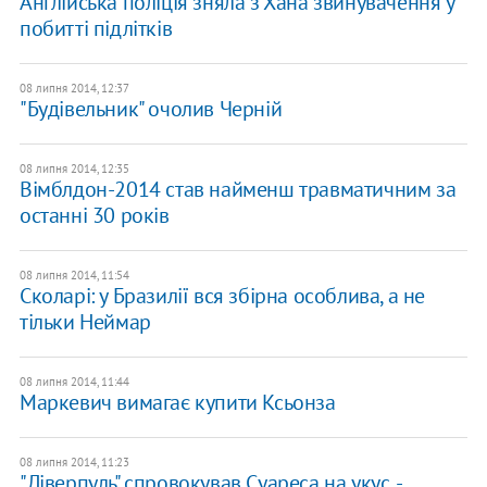
Англійська поліція зняла з Хана звинувачення у
побитті підлітків
08 липня 2014, 12:37
"Будівельник" очолив Черній
08 липня 2014, 12:35
Вімблдон-2014 став найменш травматичним за
останні 30 років
08 липня 2014, 11:54
Сколарі: у Бразилії вся збірна особлива, а не
тільки Неймар
08 липня 2014, 11:44
Маркевич вимагає купити Ксьонза
08 липня 2014, 11:23
"Ліверпуль" спровокував Суареса на укус, -