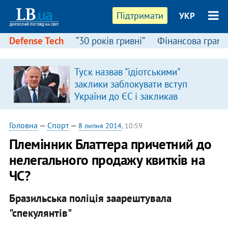
Підтримати
УКР
Defense Tech
“30 років гривні”
Фінансова грамо
:
Туск назвав "ідіотськими"
заклики заблокувати вступ
України до ЄС і закликав
припинити антиукраїнську
риторику
Головна
—
Спорт
—
8 липня 2014
, 10:59
Племінник Блаттера причетний до
нелегального продажу квитків на
ЧС?
Бразильська поліція заарештувала
"спекулянтів"