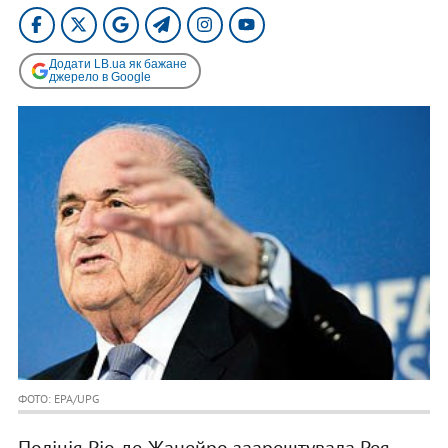
Додати LB.ua як бажане
джерело в Google
ФОТО: EPA/UPG