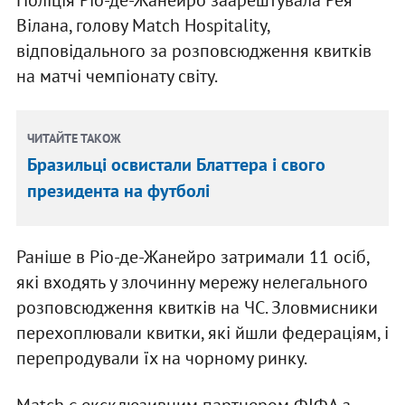
Поліція Ріо-де-Жанейро заарештувала Рея
Вілана, голову Match Hospitality,
відповідального за розповсюдження квитків
на матчі чемпіонату світу.
ЧИТАЙТЕ ТАКОЖ
Бразильці освистали Блаттера і свого
президента на футболі
Раніше в Ріо-де-Жанейро затримали 11 осіб,
які входять у злочинну мережу нелегального
розповсюдження квитків на ЧС. Зловмисники
перехоплювали квитки, які йшли федераціям, і
перепродували їх на чорному ринку.