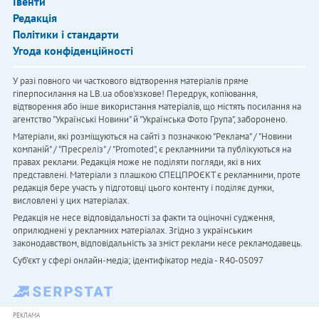
Івенти
Редакція
Політики і стандарти
Угода конфіденційності
У разі повного чи часткового відтворення матеріалів пряме
гіперпосилання на LB.ua обов'язкове! Передрук, копіювання,
відтворення або інше використання матеріалів, що містять посилання на
агентство "Українськi Новини" й "Українська Фото Група", заборонено.
Матеріали, які розміщуються на сайті з позначкою "Реклама" / "Новини
компаній" / "Пресреліз" / "Promoted", є рекламними та публікуються на
правах реклами. Редакція може не поділяти погляди, які в них
представлені. Матеріали з плашкою СПЕЦПРОЄКТ є рекламними, проте
редакція бере участь у підготовці цього контенту і поділяє думки,
висловлені у цих матеріалах.
Редакція не несе відповідальності за факти та оціночні судження,
оприлюднені у рекламних матеріалах. Згідно з українським
законодавством, відповідальність за зміст реклами несе рекламодавець.
Cуб'єкт у сфері онлайн-медіа; ідентифікатор медіа - R40-05097
РЕКЛАМА