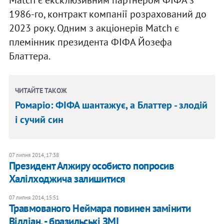
Match є ексклюзивним партнером ФІФА з
1986-го, контракт компанії розрахований до
2023 року. Одним з акціонерів Match є
племінник президента ФІФА Йозефа
Блаттера.
ЧИТАЙТЕ ТАКОЖ
Ромаріо: ФІФА шантажує, а Блаттер - злодій
і сучий син
07 липня 2014, 17:38
Президент Алжиру особисто попросив
Халілходжича залишитися
07 липня 2014, 15:51
Травмованого Неймара повинен замінити
Вілліан, - бразильські ЗМІ