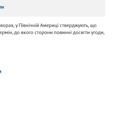
ли
орах, у Північній Америці стверджують, що
ермін, до якого сторони повинні досягти угоди,
и