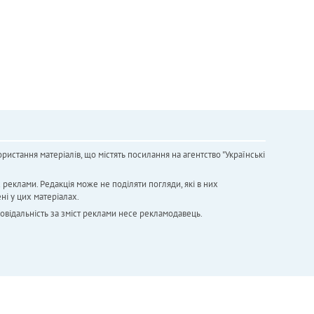
ристання матеріалів, що містять посилання на агентство "Українськi
х реклами. Редакція може не поділяти погляди, які в них
ні у цих матеріалах.
повідальність за зміст реклами несе рекламодавець.