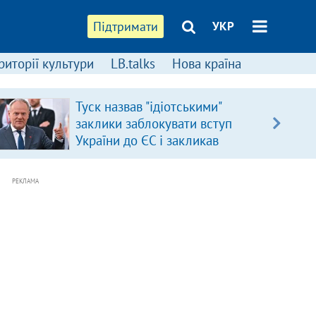
Підтримати
УКР
риторії культури
LB.talks
Нова країна
Туск назвав "ідіотськими"
заклики заблокувати вступ
України до ЄС і закликав
припинити антиукраїнську
риторику
РЕКЛАМА