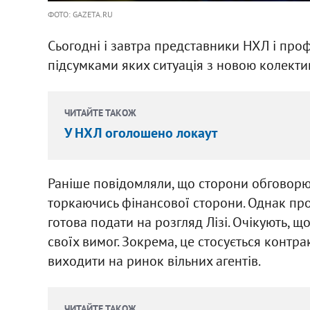
ФОТО: GAZETA.RU
Сьогодні і завтра представники НХЛ і проф
підсумками яких ситуація з новою колект
ЧИТАЙТЕ ТАКОЖ
У НХЛ оголошено локаут
Раніше повідомляли, що сторони обговорю
торкаючись фінансової сторони. Однак про
готова подати на розгляд Лізі. Очікують, щ
своїх вимог. Зокрема, це стосується контрак
виходити на ринок вільних агентів.
ЧИТАЙТЕ ТАКОЖ