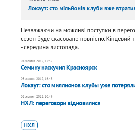
Локаут: сто мільйонів клуби вже втрати
Незважаючи на можливі поступки в перегов
сезон буде скасовано повністю. Кінцевий т
- середина листопада.
04 жовтня 2012, 15:32
Семину наскучил Красноярск
03 жовтня 2012, 16:48
Локаут: сто миллионов клубы уже потерял
02 жовтня 2012, 10:49
НХЛ: переговори відновилися
НХЛ