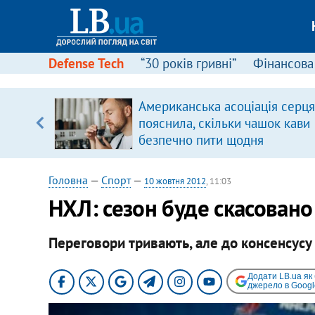
Defense Tech
“30 років гривні”
Фінансова
вив про
Американська асоціація серця
боку
пояснила, скільки чашок кави
безпечно пити щодня
Головна
—
Спорт
—
10 жовтня 2012
, 11:03
НХЛ: сезон буде скасовано
Переговори тривають, але до консенсусу
Додати LB.ua як
джерело в Googl