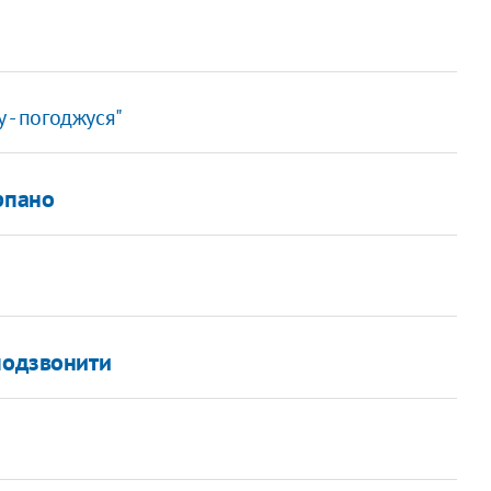
 - погоджуся"
рпано
подзвонити