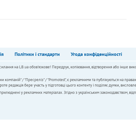
ія
Політики і стандарти
Угода конфіденційності
силання на LB.ua обов'язкове! Передрук, копіювання, відтворення або інше вико
ни компаній" / "Пресреліз" / "Promoted", є рекламними та публікуються на права
 редакція бере участь у підготовці цього контенту і поділяє думки, висловле
 оприлюднені у рекламних матеріалах. Згідно з українським законодавством, від