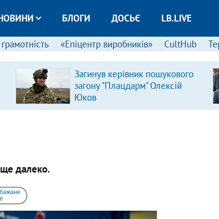
НОВИНИ
БЛОГИ
ДОСЬЄ
LB.LIVE
 грамотність
«Епіцентр виробників»
CultHub
Те
Загинув керівник пошукового
загону "Плацдарм" Олексій
Юков
 ще далеко.
 бажане
e