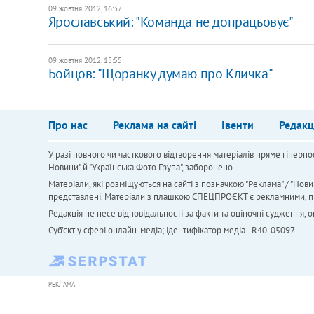
09 жовтня 2012, 16:37
Ярославський: "Команда не допрацьовує"
09 жовтня 2012, 15:55
Бойцов: "Щоранку думаю про Кличка"
Про нас
Реклама на сайті
Івенти
Редакц
У разі повного чи часткового відтворення матеріалів пряме гіперпо
Новини" й "Українська Фото Група", заборонено.
Матеріали, які розміщуються на сайті з позначкою "Реклама" / "Нови
представлені. Матеріали з плашкою СПЕЦПРОЄКТ є рекламними, проте
Редакція не несе відповідальності за факти та оціночні судження,
Cуб'єкт у сфері онлайн-медіа; ідентифікатор медіа - R40-05097
РЕКЛАМА