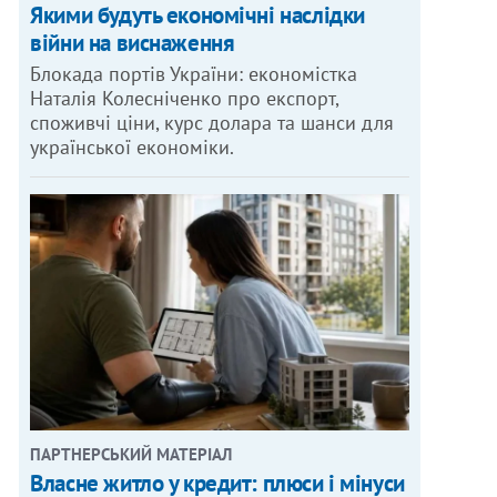
Якими будуть економічні наслідки
війни на виснаження
Блокада портів України: економістка
Наталія Колесніченко про експорт,
споживчі ціни, курс долара та шанси для
української економіки.
ПАРТНЕРСЬКИЙ МАТЕРІАЛ
Власне житло у кредит: плюси і мінуси