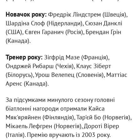
Новачок року:
Фредрік Ліндстрем (Швеція),
Шардіна Слоф (Нідерланди), Сюзан Данклі
(США), Євген Гаранич (Росія), Брендан Грін
(Канада).
Тренер року:
Зігфрід Мазе (Франція),
Ондржей Рибарш (Чехія), Клаус Зіберт
(Білорусь), Урош Велепец (Словенія), Маттіас
Аренс (Канада).
За підсумками минулого сезону головні
біатлонні нагороди отримали Кайса
Мяк'яряйнен (Фінляндія), Тар'єй Бо (Норвегія),
Мікаель Лефгрен (Норвегія), Дороті Вірер
(Італія). Премію вручають із 2003 року.