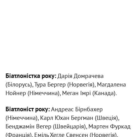
Біатлоністка року:
Дарія Домрачева
(Білорусь), Тура Бергер (Норвегія), Магдалена
Нойнер (Німеччина), Меган Імрі (Канада).
Біатлоніст року:
Андреас Бірнбахер
(Німеччина), Карл Юхан Бергман (Швеція),
Бенджамін Вегер (Швейцарія), Мартен Фуркад
(Франція), Еміль Хегле Свенсен (Норвегія).