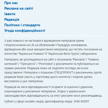
Про нас
Реклама на сайті
Івенти
Редакція
Політики і стандарти
Угода конфіденційності
У разі повного чи часткового відтворення матеріалів пряме
гіперпосилання на LB.ua обов'язкове! Передрук, копіювання,
відтворення або інше використання матеріалів, що містять посилання на
агентство "Українськi Новини" й "Українська Фото Група", заборонено.
Матеріали, які розміщуються на сайті з позначкою "Реклама" / "Новини
компаній" / "Пресреліз" / "Promoted", є рекламними та публікуються на
правах реклами. Редакція може не поділяти погляди, які в них
представлені. Матеріали з плашкою СПЕЦПРОЄКТ є рекламними, проте
редакція бере участь у підготовці цього контенту і поділяє думки,
висловлені у цих матеріалах.
Редакція не несе відповідальності за факти та оціночні судження,
оприлюднені у рекламних матеріалах. Згідно з українським
законодавством, відповідальність за зміст реклами несе рекламодавець.
Cуб'єкт у сфері онлайн-медіа; ідентифікатор медіа - R40-05097