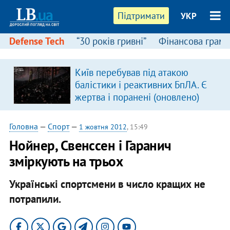
Підтримати
УКР
Defense Tech
“30 років гривні”
Фінансова грамо
:
Київ перебував під атакою
балістики і реактивних БпЛА. Є
жертва і поранені (оновлено)
Головна
—
Спорт
—
1 жовтня 2012
, 15:49
Нойнер, Свенссен і Гаранич
зміркують на трьох
Українські спортсмени в число кращих не
потрапили.