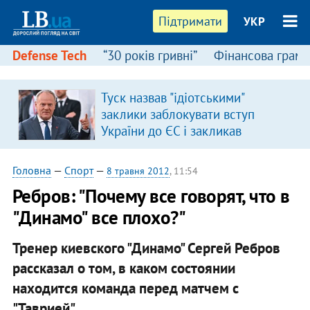
Підтримати
УКР
Defense Tech
“30 років гривні”
Фінансова грамо
Туск назвав "ідіотськими"
заклики заблокувати вступ
України до ЄС і закликав
припинити антиукраїнську
риторику
Головна
—
Спорт
—
8 травня 2012
, 11:54
Ребров: "Почему все говорят, что в
"Динамо" все плохо?"
Тренер киевского "Динамо" Сергей Ребров
рассказал о том, в каком состоянии
находится команда перед матчем с
"Таврией".