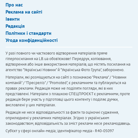
Про нас
Реклама на сайті
Івенти
Редакція
Політики і стандарти
Угода конфіденційності
У разі повного чи часткового відтворення матеріалів пряме
гіперпосилання на LB.ua обов'язкове! Передрук, копіювання,
відтворення або інше використання матеріалів, що містять посилання на
агентство "Українськi Новини" й "Українська Фото Група", заборонено.
Матеріали, які розміщуються на сайті з позначкою "Реклама" / "Новини
компаній" / "Пресреліз" / "Promoted", є рекламними та публікуються на
правах реклами. Редакція може не поділяти погляди, які в них
представлені. Матеріали з плашкою СПЕЦПРОЄКТ є рекламними, проте
редакція бере участь у підготовці цього контенту і поділяє думки,
висловлені у цих матеріалах.
Редакція не несе відповідальності за факти та оціночні судження,
оприлюднені у рекламних матеріалах. Згідно з українським
законодавством, відповідальність за зміст реклами несе рекламодавець.
Cуб'єкт у сфері онлайн-медіа; ідентифікатор медіа - R40-05097