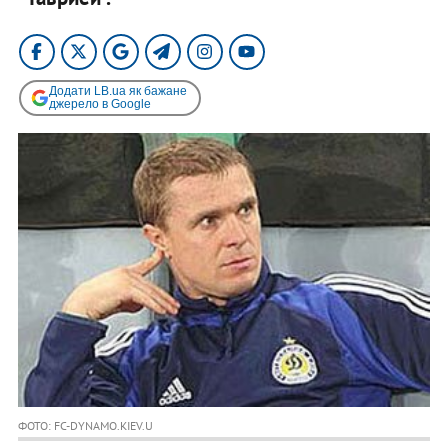
Додати LB.ua як бажане
джерело в Google
ФОТО: FC-DYNAMO.KIEV.U