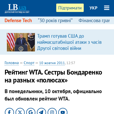
Підтримати
УКР
Defense Tech
“30 років гривні”
Фінансова грамо
Трамп готував США до
наймасштабнішої атаки з часів
Другої світової війни
Головна
—
Спорт
—
10 жовтня 2011
, 12:57
Рейтинг WTA. Сестры Бондаренко
на разных «полюсах»
В понедельники, 10 октября, официально
был обновлен рейтинг WTA.