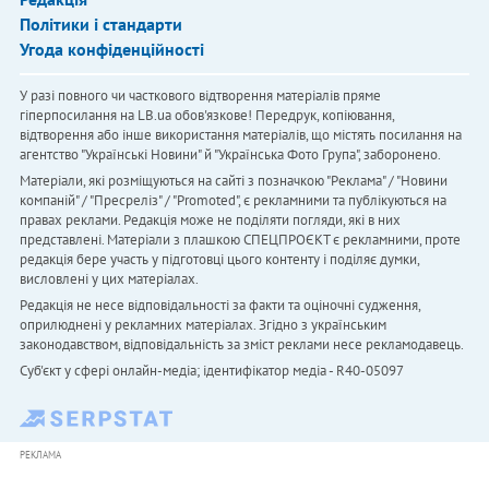
Політики і стандарти
Угода конфіденційності
У разі повного чи часткового відтворення матеріалів пряме
гіперпосилання на LB.ua обов'язкове! Передрук, копіювання,
відтворення або інше використання матеріалів, що містять посилання на
агентство "Українськi Новини" й "Українська Фото Група", заборонено.
Матеріали, які розміщуються на сайті з позначкою "Реклама" / "Новини
компаній" / "Пресреліз" / "Promoted", є рекламними та публікуються на
правах реклами. Редакція може не поділяти погляди, які в них
представлені. Матеріали з плашкою СПЕЦПРОЄКТ є рекламними, проте
редакція бере участь у підготовці цього контенту і поділяє думки,
висловлені у цих матеріалах.
Редакція не несе відповідальності за факти та оціночні судження,
оприлюднені у рекламних матеріалах. Згідно з українським
законодавством, відповідальність за зміст реклами несе рекламодавець.
Cуб'єкт у сфері онлайн-медіа; ідентифікатор медіа - R40-05097
РЕКЛАМА