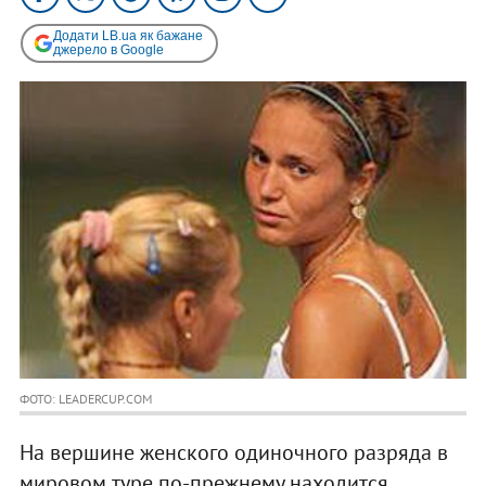
Додати LB.ua як бажане
джерело в Google
ФОТО: LEADERCUP.COM
На вершине женского одиночного разряда в
мировом туре по-прежнему находится