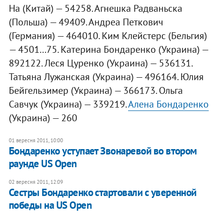
На (Китай) — 54258. Агнешка Радваньска
(Польша) — 49409. Андреа Петкович
(Германия) — 464010. Ким Клейстерс (Бельгия)
— 4501...75. Катерина Бондаренко (Украина) —
892122. Леся Цуренко (Украина) — 536131.
Татьяна Лужанская (Украина) — 496164. Юлия
Бейгельзимер (Украина) — 366173. Ольга
Савчук (Украина) — 339219.
Алена Бондаренко
(Украина) — 260
01 вересня 2011, 10:00
Бондаренко уступает Звонаревой во втором
раунде US Open
02 вересня 2011, 12:09
Сестры Бондаренко стартовали с уверенной
победы на US Open