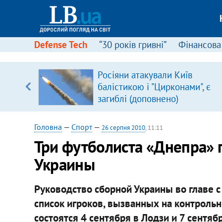
Defense Tech
“30 років гривні”
Фінансова
щодо
Росіяни атакували Київ
 у
балістикою і "Цирконами", є
ої ходи
загиблі (доповнено)
Головна
—
Спорт
—
26 серпня 2010
, 11:11
Три футболиста «Днепра» 
Украины
Руководство сборной Украины во главе
список игроков, вызванных на контроль
состоятся 4 сентября в Лодзи и 7 сентяб