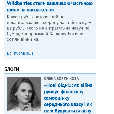
Wildberries стали важливою частиною
війни на виснаження
Кожен рубль, витрачений на
докапіталізацію, охорону дач і безпеку, —
це рубль, якого не витратять на чавун по
Сумах, Запоріжжю й Харкову. Росіяни
хотіли війни на…
Всі публікації
БЛОГИ
ОЛЕНА БОРТНІКОВА
«Нові бідні»: як війна
руйнує фінансову
самооцінку
середнього класу і як
перебудувати власну