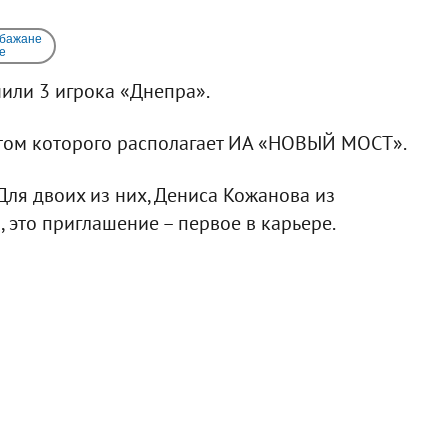
 бажане
e
чили 3 игрока «Днепра».
стом которого располагает ИА «НОВЫЙ МОСТ».
Для двоих из них, Дениса Кожанова из
 это приглашение – первое в карьере.