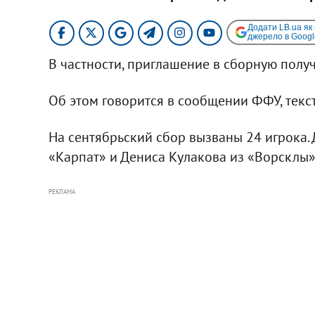
Додати LB.ua як
джерело в Googl
В частности, приглашение в сборную полу
Об этом говорится в сообщении ФФУ, тек
На сентябрьский сбор вызваны 24 игрока. 
«Карпат» и Дениса Кулакова из «Ворсклы»,
РЕКЛАМА