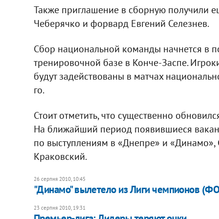
Также приглашение в сборную получили е
Чеберячко и форвард Евгений Селезнев.
Сбор национальной команды начнется в пон
тренировочной базе в Конче-Заспе. Игроки
будут задействованы в матчах национальн
го.
Стоит отметить, что существенно обновил
На ближайший период появившиеся ваканс
по выступлениям в «Днепре» и «Динамо», 
Краковский.
26 серпня 2010, 10:45
​"Динамо" вылетело из Лиги чемпионов (
23 серпня 2010, 19:31
​Премьер-лига: Лидеры теряют очки