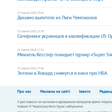
25 серпня 2010, 23:42
Динамо вылетело из Лиги Чемпионов
25 серпня 2010, 22:30
Соперники украинцев в квалификации US O
25 серпня 2010, 17:51
Миккель Кесслер покидает турнир «Super Six 
25 серпня 2010, 17:46
Энтони и Ховард снимутся в кино про НБА
Про нас
Реклама на сайті
Івенти
Редакц
У разі повного чи часткового відтворення матеріалів пряме гіперпо
Новини" й "Українська Фото Група", заборонено.