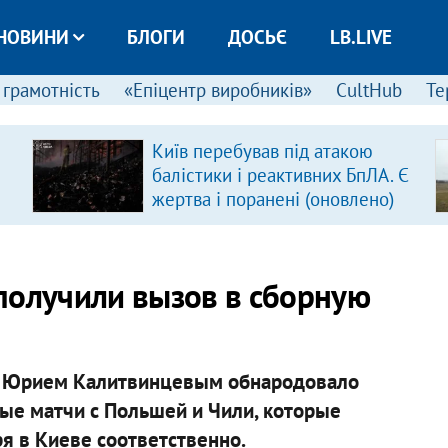
НОВИНИ
БЛОГИ
ДОСЬЄ
LB.LIVE
 грамотність
«Епіцентр виробників»
CultHub
Те
Київ перебував під атакою
балістики і реактивних БпЛА. Є
жертва і поранені (оновлено)
получили вызов в сборную
 с Юрием Калитвинцевым обнародовало
ные матчи с Польшей и Чили, которые
ря в Киеве соответственно.