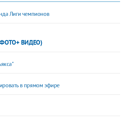
унда Лиги чемпионов
 (ФОТО+ ВИДЕО)
Аякса"
ировать в прямом эфире