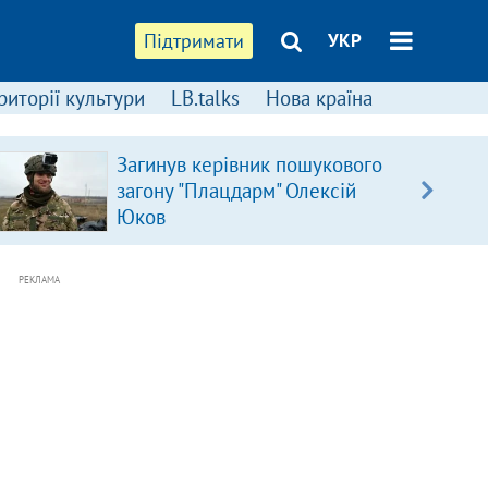
Підтримати
УКР
риторії культури
LB.talks
Нова країна
Загинув керівник пошукового
загону "Плацдарм" Олексій
Юков
РЕКЛАМА