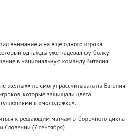
ил внимание и на еще одного игрока
 который однажды уже надевал футболку
ащение в национальную команду Виталия
не-желтых» не смогут рассчитывать на Евгения
 игроков, которые защищали цвета
туплениями в «молодежке».
виться к решающим матчам отборочного цикла
и Словении (7 сентября).