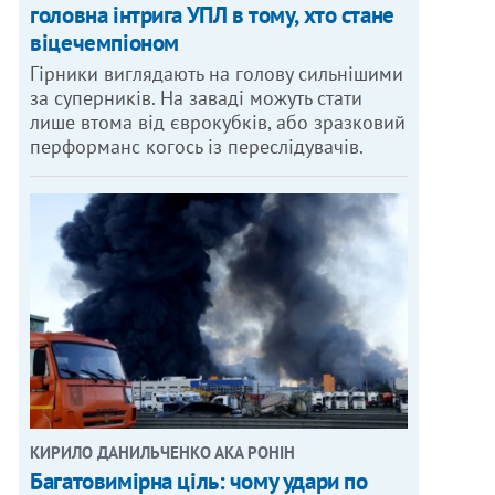
головна інтрига УПЛ в тому, хто стане
віцечемпіоном
Гірники виглядають на голову сильнішими
за суперників. На заваді можуть стати
лише втома від єврокубків, або зразковий
перформанс когось із переслідувачів.
КИРИЛО ДАНИЛЬЧЕНКО АКА РОНІН
Багатовимірна ціль: чому удари по