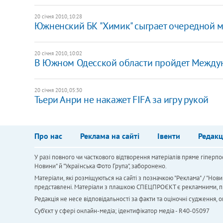
20 січня 2010, 10:28
Южненский БК "Химик" сыграет очередной ма
20 січня 2010, 10:02
В Южном Одесской области пройдет Между
20 січня 2010, 05:30
Тьери Анри не накажет FIFA за игру рукой
Про нас
Реклама на сайті
Івенти
Редакц
У разі повного чи часткового відтворення матеріалів пряме гіперпо
Новини" й "Українська Фото Група", заборонено.
Матеріали, які розміщуються на сайті з позначкою "Реклама" / "Нови
представлені. Матеріали з плашкою СПЕЦПРОЄКТ є рекламними, проте
Редакція не несе відповідальності за факти та оціночні судження,
Cуб'єкт у сфері онлайн-медіа; ідентифікатор медіа - R40-05097