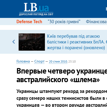
Defense Tech
“30 років гривні”
Фінансова
Київ перебував під атакою
 часів
балістики і реактивних БпЛА. 
жертва і поранені (оновлено)
Головна
—
Спорт
—
20 січня 2010
, 23:10
Впервые четверо украинце
австралийского «шлема»
Украинцы штампуют рекорд за рекордом н
сразу семеро наших теннисистов были в
украинцев — во втором раунде австрали