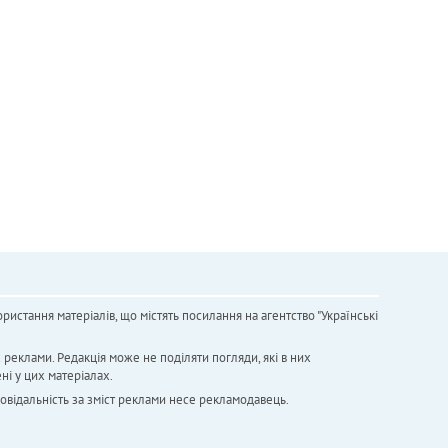
ристання матеріалів, що містять посилання на агентство "Українськi
х реклами. Редакція може не поділяти погляди, які в них
ні у цих матеріалах.
повідальність за зміст реклами несе рекламодавець.