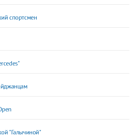
ький спортсмен
rcedes"
байджанцам
 Open
ской "Галычиной"