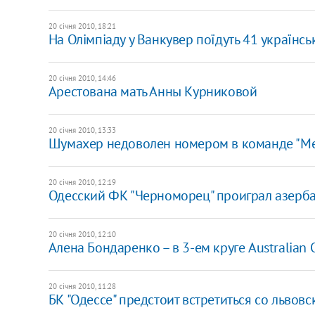
20 січня 2010, 18:21
На Олімпіаду у Ванкувер поїдуть 41 українс
20 січня 2010, 14:46
Арестована мать Анны Курниковой
20 січня 2010, 13:33
Шумахер недоволен номером в команде "Me
20 січня 2010, 12:19
Одесский ФК "Черноморец" проиграл азер
20 січня 2010, 12:10
Алена Бондаренко – в 3-ем круге Australian
20 січня 2010, 11:28
БК "Одессе" предстоит встретиться со львов