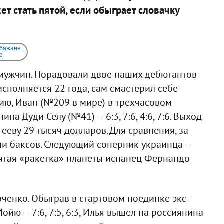
т стать пятой, если обыграет словачку
 бажане
e
мужчин. Порадовали двое наших дебютантов
исполняется 22 года, сам смастерил себе
ию, Иван (№209 в мире) в трехчасовом
а Дуди Селу (№41) — 6:3, 7:6, 4:6, 7:6. Выход
гееву 29 тысяч долларов. Для сравнения, за
чи баксов. Следующий соперник украинца —
ятая «ракетка» планеты испанец Фернандо
ченко. Обыграв в стартовом поединке экс-
йю — 7:6, 7:5, 6:3, Илья вышел на россиянина