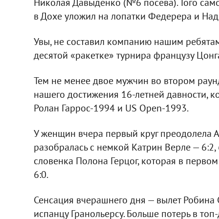
Николая Давыденко (№6 посева). Того само
в Дохе уложил на лопатки Федерера и Над
Увы, не составил компанию нашим ребятам 
десятой «ракетке» турнира французу Цонга —
Тем не менее двое мужчин во втором раун
нашего достижения 16-летней давности, 
Ролан Гаррос-1994 и US Open-1993.
У женщин вчера первый круг преодолела А
разобралась с немкой Катрин Верле — 6:2,
словенка Полона Герцог, которая в первом
6:0.
Сенсация вчерашнего дня — вылет Робина С
испанцу Гранольерсу. Больше потерь в топ-