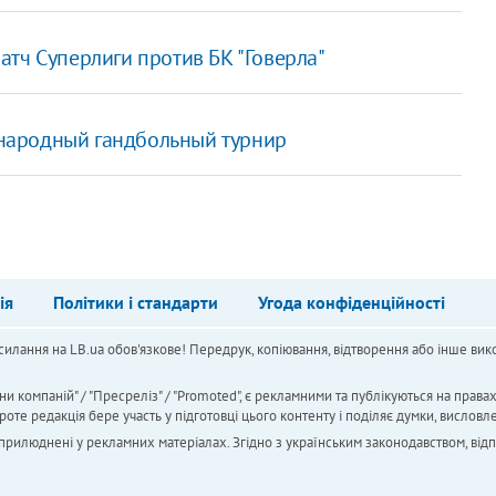
тч Суперлиги против БК "Говерла"
народный гандбольный турнир
ія
Політики і стандарти
Угода конфіденційності
силання на LB.ua обов'язкове! Передрук, копіювання, відтворення або інше вико
ни компаній" / "Пресреліз" / "Promoted", є рекламними та публікуються на права
 редакція бере участь у підготовці цього контенту і поділяє думки, висловле
 оприлюднені у рекламних матеріалах. Згідно з українським законодавством, від