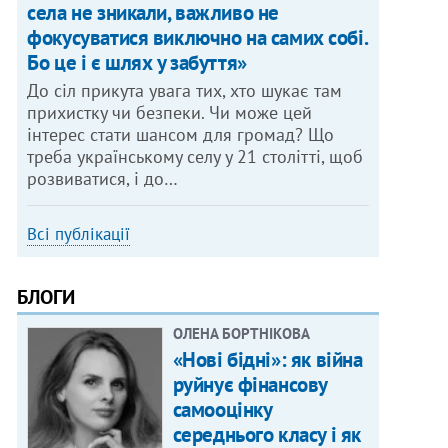
села не зникали, важливо не
фокусуватися виключно на самих собі.
Бо це і є шлях у забуття»
До сіл прикута увага тих, хто шукає там
прихистку чи безпеки. Чи може цей
інтерес стати шансом для громад? Що
треба українському селу у 21 столітті, щоб
розвиватися, і до…
Всі публікації
БЛОГИ
ОЛЕНА БОРТНІКОВА
«Нові бідні»: як війна
руйнує фінансову
самооцінку
середнього класу і як