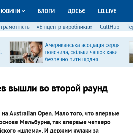
НОВИНИ
БЛОГИ
ДОСЬЄ
LB.LIVE
 грамотність
«Епіцентр виробників»
CultHub
Те
Американська асоціація серця
Є
пояснила, скільки чашок кави
безпечно пити щодня
в вышли во второй раунд
а Australian Open. Мало того, что впервые
 основе Мельбурна, так впервые четверо
йского «шлема». И держим кулаки за