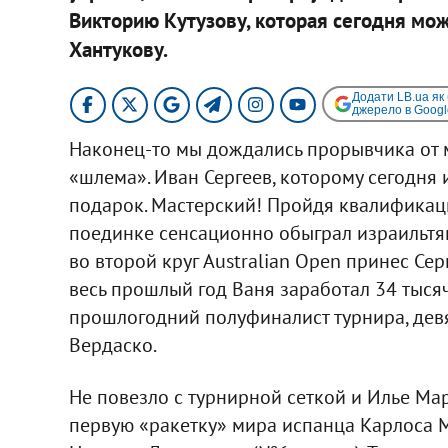
Викторию Кутузову, которая сегодня може
Хантукову.
Додати LB.ua як
джерело в Googl
Наконец-то мы дождались прорывчика от 
«шлема». Иван Сергеев, которому сегодня 
подарок. Мастерский! Пройдя квалификац
поединке сенсационно обыграл израильтянин
во второй круг Australian Open принес Сер
весь прошлый год Ваня заработал 34 тыся
прошлогодний полуфиналист турнира, дев
Вердаско.
Не повезло с турнирной сеткой и Илье Мар
первую «ракетку» мира испанца Карлоса Мо