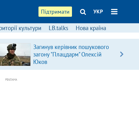
Підтримати
УКР
риторії культури
LB.talks
Нова країна
Загинув керівник пошукового
загону "Плацдарм" Олексій
Юков
РЕКЛАМА