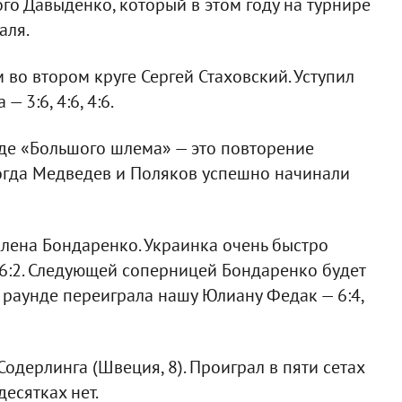
го Давыденко, который в этом году на турнире
аля.
во втором круге Сергей Стаховский. Уступил
 3:6, 4:6, 4:6.
де «Большого шлема» — это повторение
когда Медведев и Поляков успешно начинали
лена Бондаренко. Украинка очень быстро
 6:2. Следующей соперницей Бондаренко будет
 раунде переиграла нашу Юлиану Федак — 6:4,
одерлинга (Швеция, 8). Проиграл в пяти сетах
десятках нет.