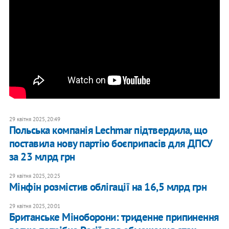
29 квітня 2025, 20:49
Польська компанія Lechmar підтвердила, що
поставила нову партію боєприпасів для ДПСУ
за 23 млрд грн
29 квітня 2025, 20:25
Мінфін розмістив облігації на 16,5 млрд грн
29 квітня 2025, 20:01
Британське Міноборони: триденне припинення