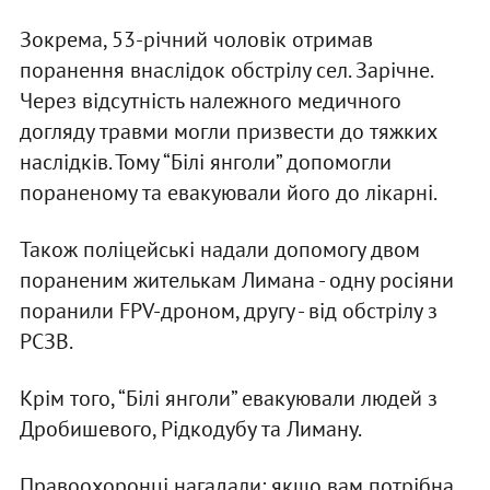
Зокрема, 53-річний чоловік отримав
поранення внаслідок обстрілу сел. Зарічне.
Через відсутність належного медичного
догляду травми могли призвести до тяжких
наслідків. Тому “Білі янголи” допомогли
пораненому та евакуювали його до лікарні.
Також поліцейські надали допомогу двом
пораненим жителькам Лимана - одну росіяни
поранили FPV-дроном, другу - від обстрілу з
РСЗВ.
Крім того, “Білі янголи” евакуювали людей з
Дробишевого, Рідкодубу та Лиману.
Правоохоронці нагадали: якщо вам потрібна