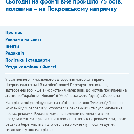
Сьогодні на фронті вже пройшло 75 боїв,
половина – на Покровському напрямку
Про нас
Реклама на сайті
Івенти
Редакція
Політики і стандарти
Угода конфіденційності
У разі повного чи часткового відтворення матеріалів пряме
гіперпосилання на LB.ua обов'язкове! Передрук, копіювання,
відтворення або інше використання матеріалів, що містять посилання на
агентство "Українськi Новини" й "Українська Фото Група", заборонено.
Матеріали, які розміщуються на сайті з позначкою "Реклама" / "Новини
компаній" / "Пресреліз" / "Promoted", є рекламними та публікуються на
правах реклами. Редакція може не поділяти погляди, які в них
представлені. Матеріали з плашкою СПЕЦПРОЄКТ є рекламними, проте
редакція бере участь у підготовці цього контенту і поділяє думки,
висловлені у цих матеріалах.