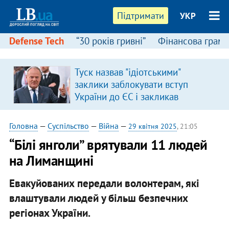
Підтримати
УКР
Defense Tech
“30 років гривні”
Фінансова грамо
:
Туск назвав "ідіотськими"
заклики заблокувати вступ
України до ЄС і закликав
припинити антиукраїнську
риторику
Головна
—
Суспільство
—
Війна
—
29 квітня 2025
, 21:05
“Білі янголи” врятували 11 людей
на Лиманщині
Евакуйованих передали волонтерам, які
влаштували людей у більш безпечних
регіонах України.