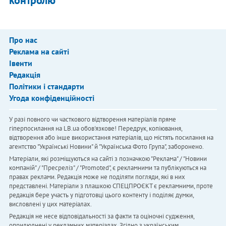
контролю
Про нас
Реклама на сайті
Івенти
Редакція
Політики і стандарти
Угода конфіденційності
У разі повного чи часткового відтворення матеріалів пряме
гіперпосилання на LB.ua обов'язкове! Передрук, копіювання,
відтворення або інше використання матеріалів, що містять посилання на
агентство "Українськi Новини" й "Українська Фото Група", заборонено.
Матеріали, які розміщуються на сайті з позначкою "Реклама" / "Новини
компаній" / "Пресреліз" / "Promoted", є рекламними та публікуються на
правах реклами. Редакція може не поділяти погляди, які в них
представлені. Матеріали з плашкою СПЕЦПРОЄКТ є рекламними, проте
редакція бере участь у підготовці цього контенту і поділяє думки,
висловлені у цих матеріалах.
Редакція не несе відповідальності за факти та оціночні судження,
оприлюднені у рекламних матеріалах. Згідно з українським