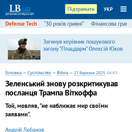
Підтримати
УКР
Defense Tech
“30 років гривні”
Фінансова грамо
Загинув керівник пошукового
загону "Плацдарм" Олексій Юков
Головна
—
Суспільство
—
Війна
—
27 березня 2025
, 04:43
Зеленський знову розкритикував
посланця Трампа Віткоффа
Той, мовляв, "не наближає мир своїми
заявами".
Андрій Лобанов