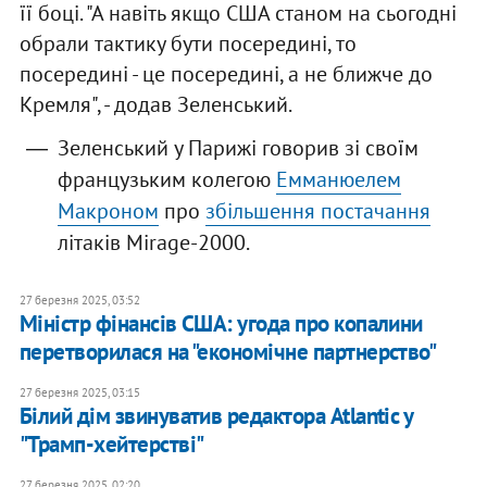
її боці. "А навіть якщо США станом на сьогодні
обрали тактику бути посередині, то
посередині - це посередині, а не ближче до
Кремля", - додав Зеленський.
Зеленський у Парижі говорив зі своїм
французьким колегою
Емманюелем
Макроном
про
збільшення постачання
літаків Mirage-2000.
27 березня 2025, 03:52
Міністр фінансів США: угода про копалини
перетворилася на "економічне партнерство"
27 березня 2025, 03:15
Білий дім звинуватив редактора Atlantic у
"Трамп-хейтерстві"
27 березня 2025, 02:20