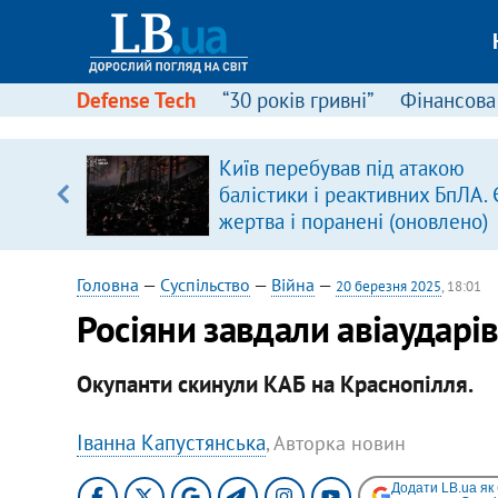
Defense Tech
“30 років гривні”
Фінансова
серця
Київ перебував під атакою
 кави
балістики і реактивних БпЛА. 
жертва і поранені (оновлено)
Головна
—
Суспільство
—
Війна
—
20 березня 2025
, 18:01
Росіяни завдали авіаударі
Окупанти скинули КАБ на Краснопілля.
Іванна Капустянська
, Авторка новин
Додати LB.ua як