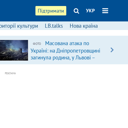
Підтримати
УКР
риторії культури
LB.talks
Нова країна
Масована атака по
ФОТО
Україні: на Дніпропетровщині
загинула родина, у Львові –
удар по багатоповерхівках
(доповнюється)
РЕКЛАМА