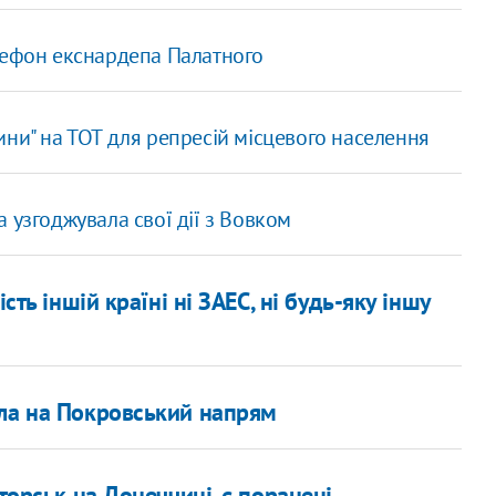
лефон екснардепа Палатного
ни" на ТОТ для репресій місцевого населення
 узгоджувала свої дії з Вовком
сть іншій країні ні ЗАЕС, ні будь-яку іншу
ала на Покровський напрям
торськ на Донеччині, є поранені