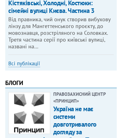
Кістяківські, Холодні, Костюки:
сімейні вулиці Києва. Частина 3
Від правника, чий онук створив вибухову
лінзу для Мангеттенського проєкту, до
мовознавця, розстріляного на Соловках.
Третя частина серії про київські вулиці,
названі на…
Всі публікації
БЛОГИ
ПРАВОЗАХИСНИЙ ЦЕНТР
«ПРИНЦИП»
Україна не має
системи
довготривалого
догляду за