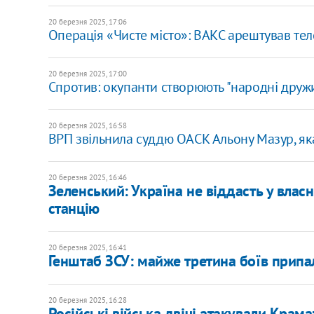
20 березня 2025, 17:06
Операція «Чисте місто»: ВАКС арештував те
20 березня 2025, 17:00
Спротив: окупанти створюють "народні дружи
20 березня 2025, 16:58
ВРП звільнила суддю ОАСК Альону Мазур, яка
20 березня 2025, 16:46
Зеленський: Україна не віддасть у власні
станцію
20 березня 2025, 16:41
Генштаб ЗСУ: майже третина боїв прип
20 березня 2025, 16:28
Російські війська двічі атакували Крама