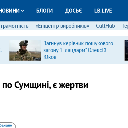
НОВИНИ
БЛОГИ
ДОСЬЄ
LB.LIVE
 грамотність
«Епіцентр виробників»
CultHub
Те
Загинув керівник пошукового
Є
загону "Плацдарм" Олексій
Юков
в по Сумщині, є жертви
 бажане